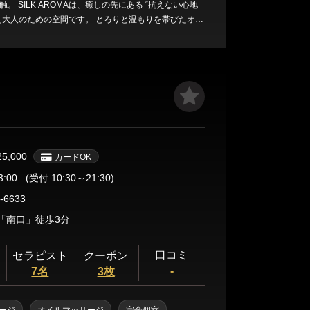
る “抗えない心地
めの空間です。 とろりと温もりを帯びたオリ
オイルと、 深部へじっくり染み込むようなディープト
た
けでなく感覚そのものを甘く揺さぶります。 静かな空
れ合うたびに高まる鼓動、 意識が溶けていくよう
で、 心も身
体も委ねる特別なひとときを―― それが、SILK AROMAの流儀です。
25,000
カードOK
3:00
(受付 10:30～21:30)
-6633
「南口」徒歩3分
口コミ
セラピスト
クーポン
-
7名
3枚