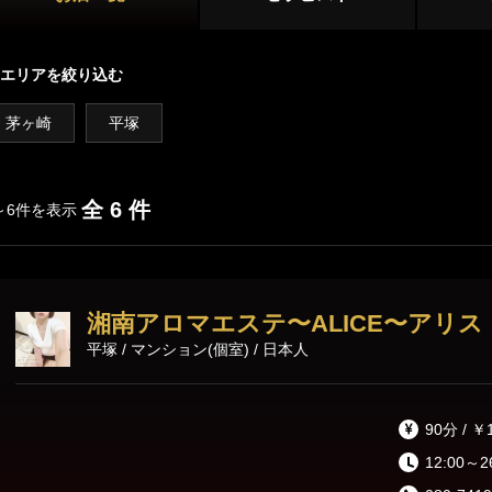
横浜・東神奈川
新横浜・センター南
店舗型
青葉台・たまプラーザ・鷺沼
エリアを絞り込む
マンション型
茅ヶ崎
平塚
川崎エリア
出張
川崎・鶴見
武蔵小杉・日吉・網島
施術内容
オプション
全 6 件
～6件を表示
登戸・新百合ヶ丘・稲田堤
パウダーマッサージ
耳かき
リンパドレナ
相模原エリア
湘南アロマエステ〜ALICE〜アリス
本厚木・海老名
大和・中央林間
ディープリンパ
ダブルセラピスト
コスプレ
平塚 / マンション(個室) / 日本人
ホイップ
極液
湘南・小田原エリア
90分 / ￥
茅ヶ崎・平塚
藤沢・湘南台・辻堂
12:00～2