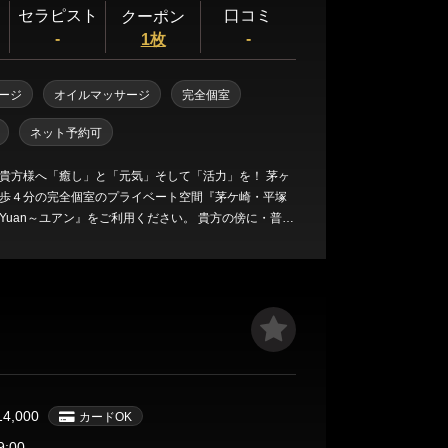
セラピスト
口コミ
クーポン
-
-
1枚
ージ
オイルマッサージ
完全個室
ネット予約可
貴方様へ「癒し」と「元気」そして「活力」を！ 茅ヶ
歩４分の完全個室のプライベート空間『茅ケ崎・平塚
Yuan～ユアン』をご利用ください。 貴方の傍に・普通
人の女性がプライベート空間にて…「癒し・優しさ」
にご満足いただけるお時間、空間作りを心がけており
と… ・お身体を動かした後のボディケアに… ・お話を
～ユアンは茅ヶ崎・平塚エリアで貴
 one のメンズエステであるよう…・ 落ち着いた大人のセラ
地よい圧でのマッサージで、眠りへと誘われるような
そして貴方様にとっての非日常を存分に『茅ケ崎・平
｜Yuan～ユアン』にてご体感して頂き日頃のお疲れを
14,000
カードOK
 茅ヶ崎・平塚メンズエステ｜Yuan～
9:00