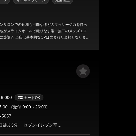
ージ
オイルマッサージ
完全個室
ンサロンでの勤務も可能なほどのマッサージ力を持っ
ちがスライムオイルで織りなす唯一無二のメンズエス
に爆誕☆ 当店は基本的なOPは含まれた金額となります
確定後にお送りするSMSにて総額についてもお知らせ致
で「総額いくらかが判らない」問題はありません！ ※
ス時間を―10分させて頂きます ※来店3回目迄はご予
りするSMSに沿って￥５０００の事前決済を必須とさ
レカ決済又はpaypay送金のどちらか)
16,000
カードOK
7:00
(受付 9:00～26:00)
-5057
平塚駅南口徒歩3分‥ セブンイレブン平塚南口店・新堀ギター近くとなります。