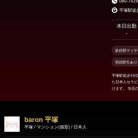
080-7419
横須賀エリア
平塚駅徒
戸塚・大船・横須賀
本日出勤
-
鼠径部マッサ
初回割引あり
平塚駅徒歩3分
た日本人セラピ
けます。 当店
ございます。使
ます。術後のオ
は60分コース
イルマッサージ
baron 平塚
平塚 / マンション(個室) / 日本人