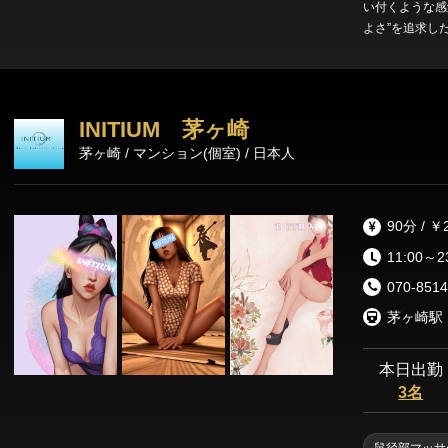
い付くような感触。 SILK AROMAは、癒しの先にあ
よさ”を追求した大人のた
ジナルブレンド
リートメント。 セラピストの指先、体温、距離感までもが計算され
施術が、 身体だ
間に広がる香り、 触
INITIUM 茅ヶ崎
な“Melty Touch”。 日常では味わえない背徳と安らぎの狭間
茅ヶ崎 / マンション(個室) / 日本人
90分 / ￥
11:00～2
070-8514
茅ヶ崎駅
本日出勤
3名