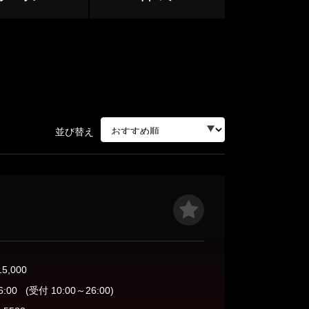
関内・桜木町
溝の口
並び替え
ージュ
相模原・相模大野・橋本
15,000
小田原
6:00
(受付 10:00～26:00)