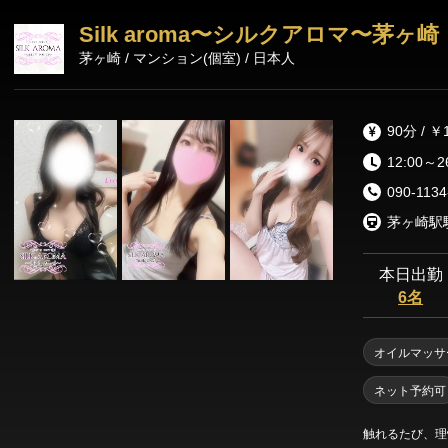
Silk aroma〜シルクアロマ〜茅ヶ崎
茅ヶ崎 / マンション(個室) / 日本人
90分 / ￥
12:00～2
090-1134
茅ヶ崎駅
本日出勤
6名
オイルマッサ
ネット予約可
触れるたび、理