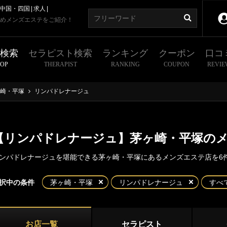
中国・四国
求人
めメンズエステをご紹介！
舗検索
セラピスト検索
ランキング
クーポン
口コ
HOP
THERAPIST
RANKING
COUPON
REVIE
崎・平塚
リンパドレナージュ
【リンパドレナージュ】茅ヶ崎・平塚の
ンパドレナージュを堪能できる茅ヶ崎・平塚にあるメンズエステ店を6
東京
神奈川
埼玉
千葉
択中の条件
茅ヶ崎・平塚
リンパドレナージュ
すべ
崎・平塚
川県
横浜エリア
ヶ崎
平塚
お店一覧
セラピスト