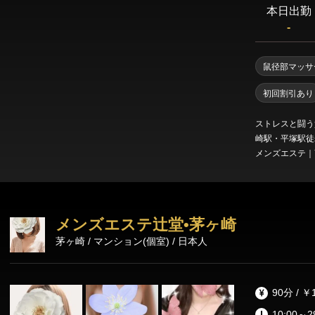
本日出勤
-
鼠径部マッサ
初回割引あり
ストレスと闘う
崎駅・平塚駅徒
メンズエステ｜
に街中にいる大
を追求し貴方様
ます。 ・お身体や心がお疲れになったときに… ・お仕事後や休日のひ
と時にまったり
メンズエステ辻堂•茅ヶ崎
したり寛ぎたいときに・・・ Yuan
茅ヶ崎 / マンション(個室) / 日本人
方様の only
ピストによる心
至福のお時間を
塚メンズエステ
90分 / ￥
贅沢に癒されにお越しください。
10:00～2