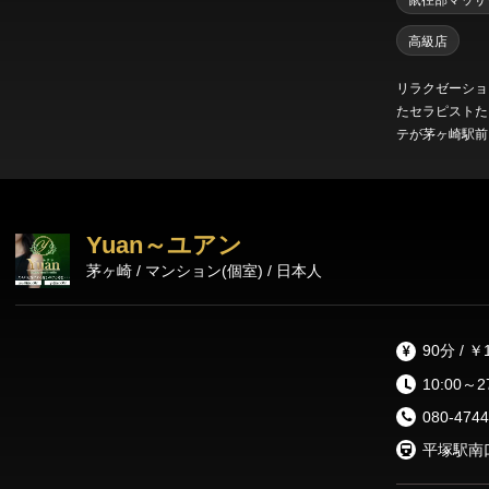
鼠径部マッサ
高級店
リラクゼーショ
たセラピストた
テが茅ヶ崎駅前
♪また、ご予約
しておりますの
ご新規様はコー
約連絡後にお送
Yuan～ユアン
せて頂きます(ク
茅ヶ崎 / マンション(個室) / 日本人
90分 / ￥
10:00～2
080-4744