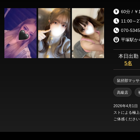
60分 / ￥
11:00～2
070-5345
平塚駅か
本日出勤
5名
鼠径部マッサ
高級店
2026年4月
ストによる極上
ご体感ください