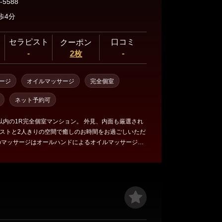
-5588
歩4分
セラピスト
口コミ
クーポン
-
-
2枚
ージ
オイルマッサージ
完全個室
ネット予約可
以内の1R完全個室マンション。 外見、内面も厳選され
ストと2人きりの空間で癒しのお時間をお過ごしいただ
のマッサージはオールハンドによるオイルマッサージで
用するオイルは水溶性リキッド、水で簡単に洗い流せ
イルによる違和感は全く感じません。 マッサージ内容
は背面のみのオイルマッサージ 90分コース以上で全身オ
、ホットストーンもご堪能いただけます。