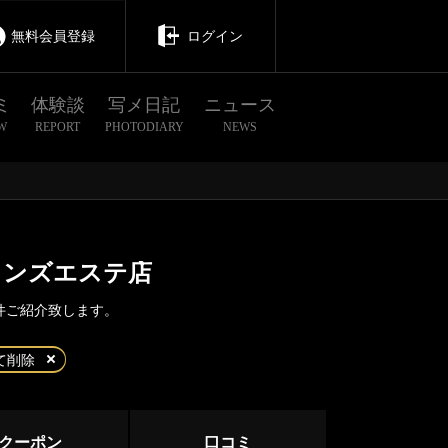
無料会員登録
ログイン
ミ
体験談
写メ日記
ニュース
W
REPORT
PHOTODIARY
NEWS
メンズエステ店
件ご紹介致します。
茨城
栃木
群馬
て削除
クーポン
口コミ