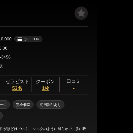
16,000
カードOK
6:00
-3456
駅
口コミ
セラピスト
クーポン
-
53名
1枚
ージ
完全個室
初回割引あり
性がほどけていく。 シルクのように滑らかで、肌に吸