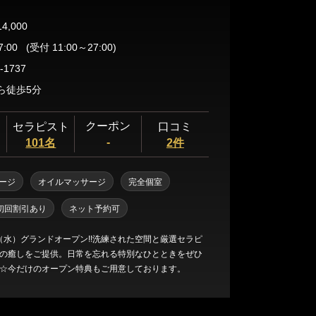
14,000
7:00
(受付 11:00～27:00)
-1737
ら徒歩5分
クーポン
セラピスト
口コミ
-
101名
2件
ージ
オイルマッサージ
完全個室
初回割引あり
ネット予約可
1日（水）グランドオープン!!洗練された空間と厳選セラピ
の癒しをご提供。日常を忘れる特別なひとときをぜひ
☆今だけのオープン特典もご用意しております。