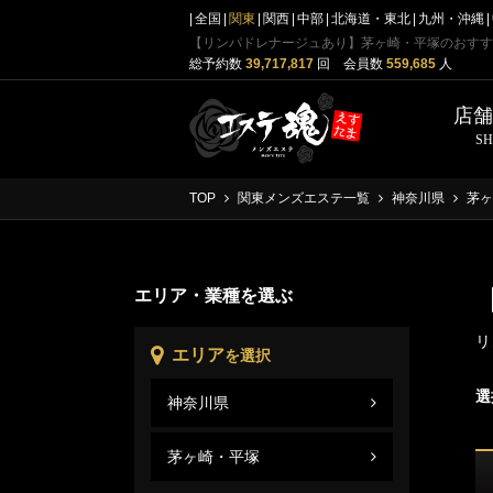
全国
関東
関西
中部
北海道・東北
九州・沖縄
【リンパドレナージュあり】茅ヶ崎・平塚のおすす
総予約数
39,717,817
回 会員数
559,685
人
店
S
TOP
関東メンズエステ一覧
神奈川県
茅ヶ
エリア・業種を選ぶ
リ
エリア
を選択
選
神奈川県
茅ヶ
神奈
茅ヶ崎・平塚
茅