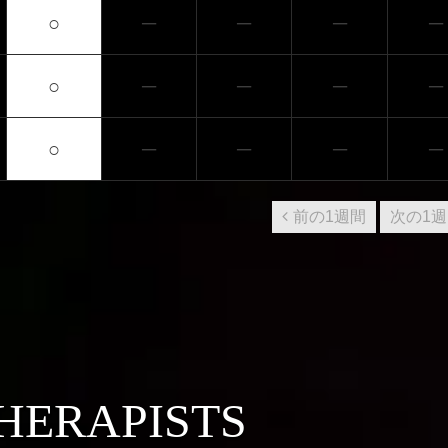
○
─
─
─
─
○
─
─
─
─
○
─
─
─
─
前の1週間
次の1
HERAPISTS