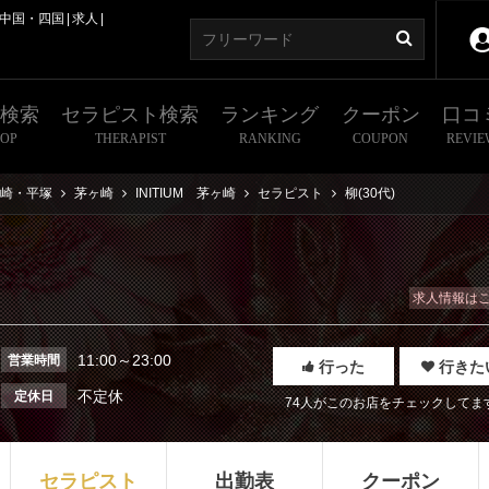
中国・四国
求人
舗検索
セラピスト検索
ランキング
クーポン
口コ
HOP
THERAPIST
RANKING
COUPON
REVIE
崎・平塚
茅ヶ崎
INITIUM 茅ヶ崎
セラピスト
柳(30代)
求人情報は
11:00～23:00
営業時間
行った
行きた
不定休
定休日
74人がこのお店をチェックしてま
セラピスト
出勤表
クーポン