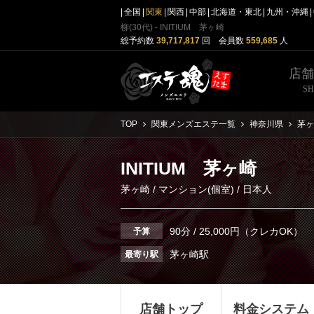
全国
関東
関西
中部
北海道・東北
九州・沖縄
柳(30代) - INITIUM 茅ヶ崎
総予約数
39,717,817
回 会員数
559,685
人
店
S
TOP
関東メンズエステ一覧
神奈川県
茅ヶ
INITIUM 茅ヶ崎
茅ヶ崎
/
マンション(個室)
/ 日本人
90分 / 25,000円（クレカOK）
予算
茅ヶ崎駅
最寄り駅
店舗トップ
料金システム