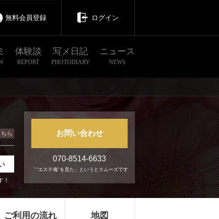
無料会員登録
ログイン
ミ
体験談
写メ日記
ニュース
W
REPORT
PHOTODIARY
NEWS
お問い合わせ
こちら
070-8514-6633
い
「"エステ魂"を見た」というとスムーズです
す！
ご利用の流れ
地図