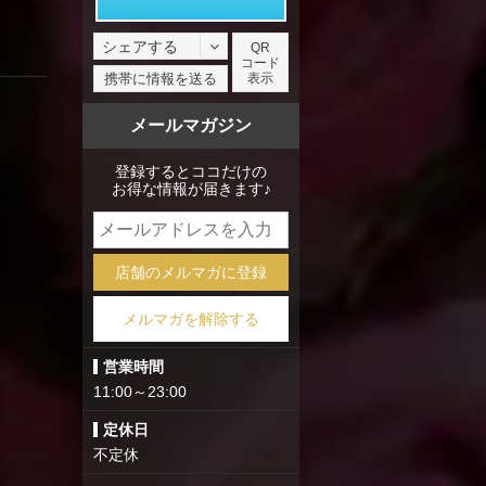
シェアする
QR
コード
facebook
携帯に情報を送る
表示
X
メールマガジン
mixi
登録するとココだけの
お得な情報が届きます♪
店舗のメルマガに登録
メルマガを解除する
営業時間
11:00～23:00
定休日
不定休