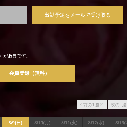
出勤予定をメールで受け取る
）が必要です。
会員登録（無料）
前の1週間
次の1
8/9
(日)
8/10
(月)
8/11
(火)
8/12
(水)
8/13
(