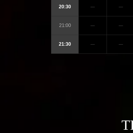
─
─
20:30
─
─
21:00
─
─
21:30
T