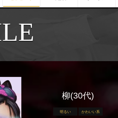
ILE
柳(30代)
明るい
かわいい系