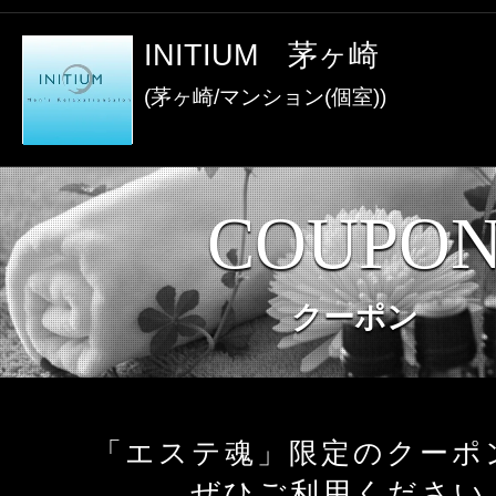
激アツなお店を多数掲載！
INITIUM 茅ヶ崎
夏の特集イベント開催中！
(茅ヶ崎/マンション(個室))
メンズエステ店
COUPO
お店を探す
セラピスト
クーポン
お店検索ページへ
セラピストを探す
ランキング
エリアから探す
「エステ魂」限定のクーポ
セラピスト検索ページ
ぜひご利用ください