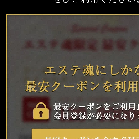
クーポン
東京
神奈川
埼玉
本日出勤のセラピスト
口コミ
茨城
栃木
群馬
即セラ
体験談
ジャンルから探す
エリアから探す
写メ日記
店舗型
マンション(個室)
東京
神奈川
埼玉
ニュース
茨城
栃木
群馬
ギャラリー