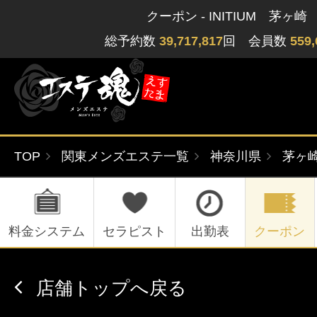
クーポン - INITIUM 茅ヶ崎
総予約数
39,717,817
回 会員数
559,
TOP
関東メンズエステ一覧
神奈川県
茅ヶ
ゲストさん
閲覧履歴
関東版
関西版
無料会員登録
料金システム
セラピスト
出勤表
クーポン
北海道・東北版
九州・沖縄版
店舗トップへ戻る
ログイン