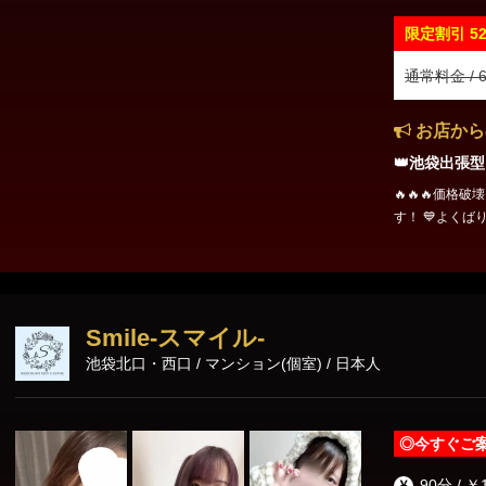
限定割引
5
通常料金 / 6
お店から
👑池袋出張型
🔥🔥🔥価格破
す！ 💙よくばりコース🩵 極小MB👙＋無制限ディープリンパ集中❤️ ２
つのOPがコースにコミコミで
須！！ 一度体験して病みつきになってください❤️ 60分コース 21000
円⇒15000円 9
24000円 150分コース 
名すべてでご予
Smile-スマイル-
お伝えください
池袋北口・西口 / マンション(個室) / 日本人
◎
今すぐご
90分 / ￥