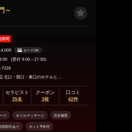
門～
案内可
14,000
カードOK
9:00
(受付 9:00～27:30)
-7226
池袋駅周辺 北口・西口・東口のホテルとなります。
セラピスト
クーポン
口コミ
35名
3枚
42件
ージ
オイルマッサージ
完全個室
初回割引あり
ネット予約可