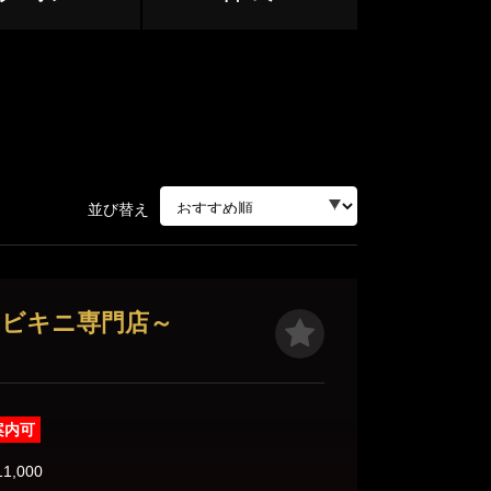
中野・高円寺・荻窪
下北沢・明大前
立川・八王子・町田
並び替え
赤羽・王子・板橋
ージュ
ロビキニ専門店～
案内可
目黒・麻布
11,000