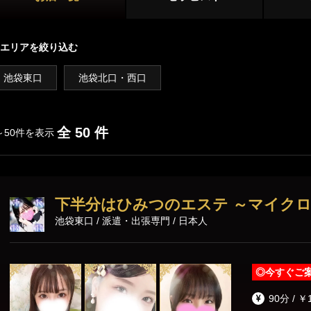
新宿
大久保・高田馬場
店舗型
吉祥寺・三鷹
国分寺・武蔵小金井
エリアを絞り込む
マンション型
初台・幡ヶ谷・笹塚
調布・府中
池袋東口
池袋北口・西口
出張
西東京(田無)・東村山
施術内容
オプション
全 50 件
～50件を表示
池袋・大塚エリア
池袋
大塚・巣鴨
パウダーマッサージ
耳かき
リンパドレナ
下半分はひみつのエステ ～マイク
練馬・成増
ディープリンパ
ダブルセラピスト
コスプレ
池袋東口 / 派遣・出張専門 / 日本人
ホイップ
極液
恵比寿・渋谷・六本木エリア
◎
今すぐご
恵比寿
中目黒
90分 / ￥