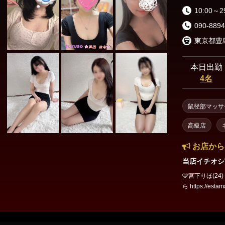
10:00～2
090-8894
本日出勤
4名
鼠径部マッサ
高級店
お店から
当店イチオシ
🩷宮下りほ(24) 168cm B
ら https://estama.jp
～23:00まで(≧▽≦) 現代社会に疲れたあなたの心と身体