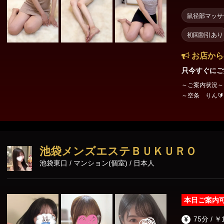
鼠径部マッサ
初回割引あり
お店から
只今すぐにご
～ご案内状況～ 
～空条 りん
残り1枠 ２０：
綾瀬・藤野・速
お待ちしておりま
池袋メンズエステＢＵＫＵＲＯ
池袋東口 / マンション(個室) / 日本人
本日ご案内
75分 / ￥