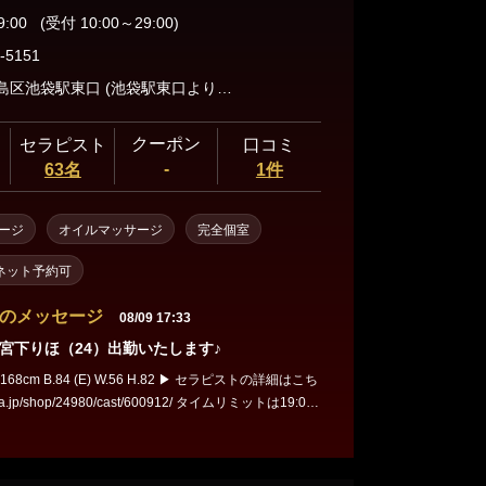
9:00
(受付 10:00～29:00)
-5151
東京都豊島区池袋駅東口 (池袋駅東口よりお電話下さい)
クーポン
セラピスト
口コミ
-
63名
1件
ージ
オイルマッサージ
完全個室
ネット予約可
のメッセージ
08/09 17:33
宮下りほ（24）出勤いたします♪
.84 (E) W.56 H.82 ▶ セラピストの詳細はこち
/shop/24980/cast/600912/ タイムリミットは19:00
を、宮下りほが
じっくりとほぐします★ 人気セラピストの為、早めのご予約を！