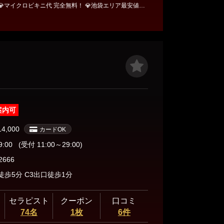
💎マイクロビキニ代 完全無料！ 💎池袋エリア最安値＆
) 75分10,000円→9000円 90分12,000円→11000円✨
♂️‍➡️スタート割 出勤時間に合わせたご予
公式LINEオプチ
 https://x.gd/THIBB マイクロビキニ専門『下半分はひ
案内可
14,000
カードOK
9:00
(受付 11:00～29:00)
2666
歩5分 C3出口徒歩1分
セラピスト
クーポン
口コミ
74名
1枚
6件