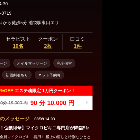
三軒茶屋・自由が丘・二子玉川
4:30
-0719
池袋駅東口から徒歩5分 池袋駅東口エリアの派遣型エステサロンです。ホームページに記載のないホテルでのご利用については、事前の確認がない場合ご案内が難しい場合がございます。円滑なご案内のため、何卒ご了承くださいませ。
人形町・茅場町・門前仲町
セラピスト
クーポン
口コミ
10名
2枚
1件
蒲田・大森・大井町
ージ
オイルマッサージ
完全個室
初回割引あり
ネット予約可
飯田橋・神楽坂・水道橋
7%
OFF
エステ魂限定 1万円クーポン！
秋葉原・神田・浅草橋
90 分 10,000 円
0分 19,000 円
のメッセージ
08/09 14:03
１位獲得💎】マイクロビキニ専門店が降臨‼✨
全員マイクロビキニ着用！ 極上の癒しと特別なひとと