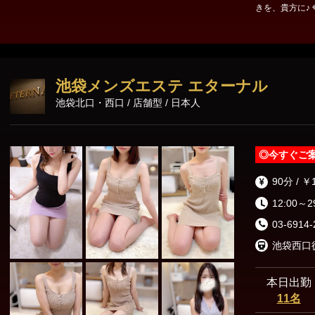
きを、貴方に♪ 
東京23区出張
No.1獲得！ 🤝ご新規様割 90分10000円✨(2000円OFF) 💎会員様(オー
プン割+増量CP💥
✨ 120分18,000円→17000円 🏃‍
約で90分10000円✨ 【激レア情報】 無料券・割引券は
ャで限定配布！ 🔗
池袋メンズエステ エターナル
みつのエステ』
池袋北口・西口 / 店舗型 / 日本人
◎
今すぐご
90分 / ￥
12:00～2
03-6914-
池袋西口徒
本日出勤
11名