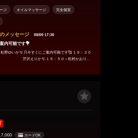
ージ
オイルマッサージ
完全個室
のメッセージ
08/09 17:36
案内可能です💐
杜野ゆいか🫧 只今すぐにご案内可能です🥰 １９：２０
🔰 芹沢えりか🫧 １９：５０～松村かおり🫧
００～月城 いお🫧 ２０：１０～石原 ゆな🫧残り1枠
水・佐野❤️本日ご予約満了❤️ 皆様からのお問い合わせ
す☎️📩
可
17,000
カードOK