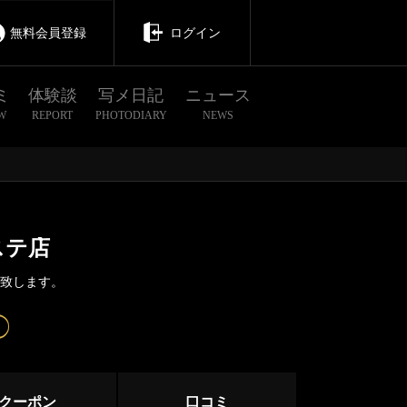
無料会員登録
ログイン
ミ
体験談
写メ日記
ニュース
W
REPORT
PHOTODIARY
NEWS
ステ店
介致します。
茨城
栃木
群馬
クーポン
口コミ