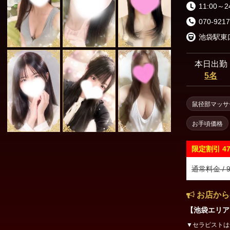
渋谷・代々木・表参道
六本木・赤坂・青山
11:00～2
070-9217
新橋・品川エリア
東京駅・日本橋・八丁堀
銀座・新橋
本日出勤
5名
浜松町・田町
五反田・品川
鼠径部マッサ
上野・秋葉原・錦糸町エリア
お手頃価格
錦糸町・亀戸
葛西・小岩・新小岩
限定割引
4
市ヶ谷・四谷
上野・御徒町・浅草
通常料金 / 9
日暮里・鶯谷
北千住・綾瀬・亀有
お店から
【池袋エリア
東京その他エリア
▼セラピストは