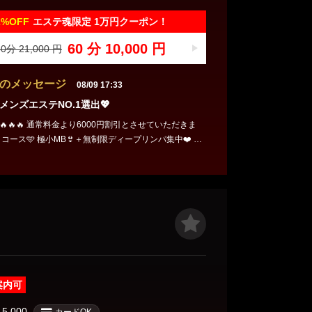
2%
OFF
エステ魂限定 1万円クーポン！
60 分 10,000 円
0分 21,000 円
のメッセージ
08/09 17:33
メンズエステNO.1選出💖
壊🔥🔥🔥 通常料金より6000円割引とさせていただきま
す💙 超ディープな密着施術は体験必
0分コース 25000円⇒19000円 120分コース 30000円⇒
36000円⇒30000円 フリー、ネット指名、本指
約可能です。 ご利用の際は必ず【よくばりコース】と
。
案内可
15,000