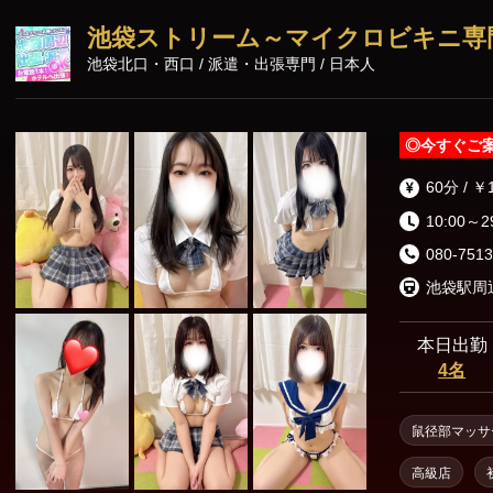
池袋ストリーム～マイクロビキニ専
池袋北口・西口 / 派遣・出張専門 / 日本人
◎
今すぐご
60分 / ￥
10:00～2
080-7513
本日出勤
4名
鼠径部マッサ
高級店