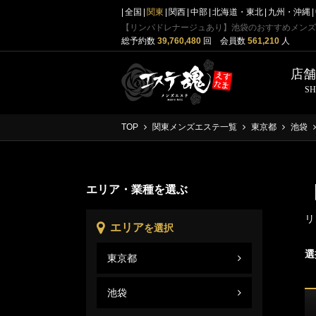
全国
関東
関西
中部
北海道・東北
九州・沖縄
【リンパドレナージュあり】池袋のおすすめメンズ
総予約数
39,760,480
回 会員数
561,210
人
店
S
TOP
関東メンズエステ一覧
東京都
池袋
エリア・業種を選ぶ
リ
エリア
を選択
選
東京都
池袋
東京
池袋
池