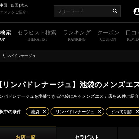
中国・四国
求人
エステをご紹介！
舗検索
セラピスト検索
ランキング
クーポン
口コ
HOP
THERAPIST
RANKING
COUPON
REVIE
リンパドレナージュ
【リンパドレナージュ】池袋のメンズエ
ンパドレナージュを堪能できる池袋にあるメンズエステ店を50件ご紹
東京
神奈川
埼玉
千葉
択中の条件
池袋
リンパドレナージュ
すべて削除
都
新宿・西東京エリア
袋東口
池袋北口・西口
お店一覧
セラピスト