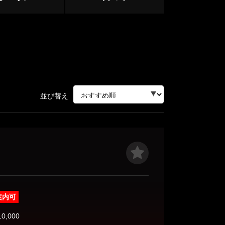
中野・高円寺・荻窪
下北沢・明大前
立川・八王子・町田
並び替え
赤羽・王子・板橋
ージュ
案内可
目黒・麻布
10,000