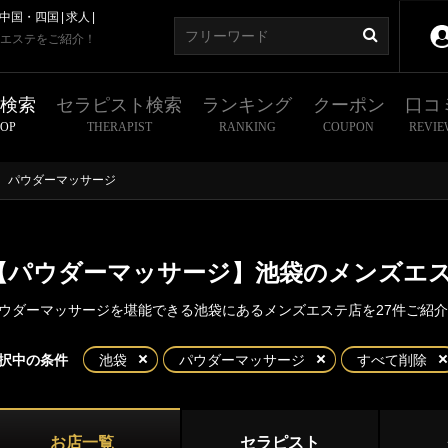
中国・四国
求人
エステをご紹介！
舗検索
セラピスト検索
ランキング
クーポン
口コ
HOP
THERAPIST
RANKING
COUPON
REVIE
パウダーマッサージ
【パウダーマッサージ】池袋のメンズエ
ウダーマッサージを堪能できる池袋にあるメンズエステ店を27件ご紹
東京
神奈川
埼玉
千葉
択中の条件
池袋
パウダーマッサージ
すべて削除
都
新宿・西東京エリア
袋東口
池袋北口・西口
お店一覧
セラピスト