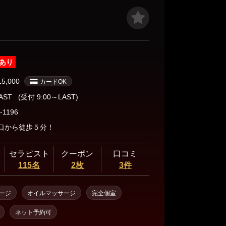
してください。 ・他イベント・割引併用不可
あり
15,000
カードOK
LAST
(受付 9:00～LAST)
-1196
口から徒歩５分！
セラピスト
クーポン
口コミ
115名
2枚
3件
ージ
オイルマッサージ
完全個室
ネット予約可