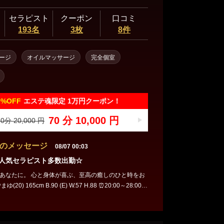
セラピスト
クーポン
口コミ
193名
3枚
8件
ージ
オイルマッサージ
完全個室
0%
OFF
エステ魂限定 1万円クーポン！
70 分 10,000 円
0分 20,000 円
のメッセージ
08/07 00:03
)☆人気セラピスト多数出勤☆
あなたに。 心と身体が喜ぶ、至高の癒しのひと時をお