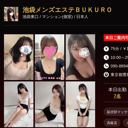
早目のご連絡お
池袋メンズエステＢＵＫＵＲＯ
池袋東口 / マンション(個室) / 日本人
本日ご案内
75分 / ￥
10:00～2
090-8894
本日出勤
7名
鼠径部マッサ
高級店