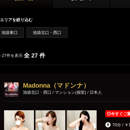
新宿
大久保・高田馬場
店舗型
吉祥寺・三鷹
国分寺・武蔵小金井
エリアを絞り込む
マンション型
初台・幡ヶ谷・笹塚
調布・府中
池袋東口
池袋北口・西口
出張
西東京(田無)・東村山
施術内容
オプション
全 27 件
～27件を表示
池袋・大塚エリア
池袋
大塚・巣鴨
パウダーマッサージ
耳かき
リンパドレナ
Madonna（マドンナ）
練馬・成増
ディープリンパ
ダブルセラピスト
コスプレ
池袋北口・西口 / マンション(個室) / 日本人
ホイップ
極液
恵比寿・渋谷・六本木エリア
◎
今すぐご
恵比寿
中目黒
70分 / ￥