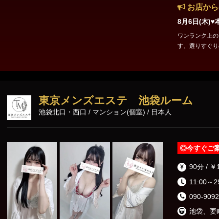
お店から
8月6日(木)
ワンランク上の
す、選りすぐりのセラピ
0cm B.88 (E) W.
況はこちら https://es
お待ちしており
わせくださいま
東京メンズエステ 池袋ルーム
池袋北口・西口 / マンション(個室) / 日本人
◎
今すぐご
90分 / ￥
11:00～2
090-9092