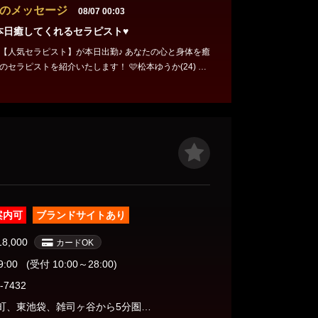
のメッセージ
08/07 00:03
♥本日癒してくれるセラピスト♥
【人気セラピスト】が本日出勤♪ あなたの心と身体を癒
ストを紹介いたします！ 🩷松本ゆうか(24) 16
56 H.90 ⏰23:00～29:00まで出勤！ ▶ 出勤表・空き状
tama.jp/shop/38318/schedule/ 皆様からのご予約
ます。 ご不明な点等ございましたら何なりとお問い合
せ。
案内可
ブランドサイトあり
18,000
カードOK
9:00
(受付 10:00～28:00)
-7432
池袋、要町、東池袋、雑司ヶ谷から5分圏内です。