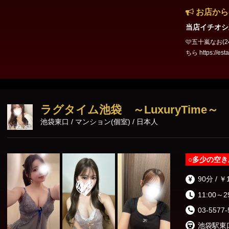
お店から
当店イチオシ
🩷五十嵐なお(24) 158cm
ちら https://estama.j
出勤となります☆ 五十嵐なおとの贅沢な時間をお楽しみくだ
気軽にご予約くだ
ラグタイム池袋 ～LuxuryTime～
池袋東口 / マンション(個室) / 日本人
○
多少の空き
90分 / ￥
11:00～2
03-5577-
池袋駅東