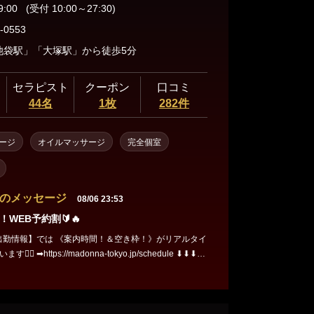
三軒茶屋・自由が丘・二子玉川
9:00
(受付 10:00～27:30)
-0553
池袋駅」「大塚駅」から徒歩5分
人形町・茅場町・門前仲町
セラピスト
クーポン
口コミ
44名
1枚
282件
蒲田・大森・大井町
ージ
オイルマッサージ
完全個室
飯田橋・神楽坂・水道橋
のメッセージ
08/06 23:53
秋葉原・神田・浅草橋
！WEB予約割🔰🔥
の出勤情報】では 《案内時間！＆空き枠！》がリアルタイ
 ➡https://madonna-tokyo.jp/schedule ⬇⬇⬇⬇
 ❤総額から1,0
nna ・割引
→WEB予約で申請する際、【ネット予約割】にチェック