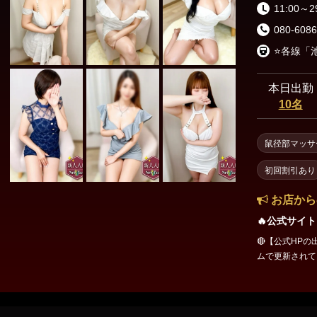
渋谷・代々木・表参道
六本木・赤坂・青山
11:00～2
080-6086
新橋・品川エリア
⭐各線「
東京駅・日本橋・八丁堀
銀座・新橋
本日出勤
10名
浜松町・田町
五反田・品川
鼠径部マッサ
上野・秋葉原・錦糸町エリア
初回割引あり
錦糸町・亀戸
葛西・小岩・新小岩
お店から
市ヶ谷・四谷
上野・御徒町・浅草
🔥公式サイト
🔴【公式HP
日暮里・鶯谷
北千住・綾瀬・亀有
ムで更新されています👌
《割引詳細》⬇⬇⬇⬇ 🔰【ご新規様限定】WEB予約割
00円OFF 《条件》 ✅当店ご利用が初めてのお客様 ✅「公式HPのWEB
東京その他エリア
予約」で予約申請 公式WEB予約：https://r.caskan.jp/mado
は完全申告制 