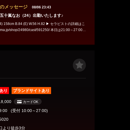
のメッセージ
08/06 23:43
五十嵐なお（24）出勤いたします♪
 B.84 (E) W.56 H.82 ▶ セラピストの詳細はこ
p/shop/24980/cast/591250/ 本日は21:00～27:00の
さい♪ お
さい(=ﾟωﾟ)ﾉ
あり
ブランドサイトあり
18,000
カードOK
9:00
(受付 10:00～27:00)
5020
口より徒歩3分