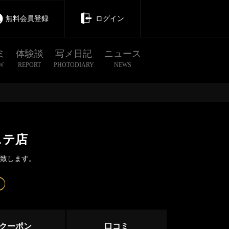
無料会員登録
ログイン
ミ
体験談
写メ日記
ニュース
W
REPORT
PHOTODIARY
NEWS
ステ店
介致します。
茨城
栃木
群馬
クーポン
口コミ