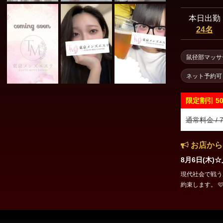
本日出勤
24名
鼠径部マッサ
ネット予約可
限定割引
5
通常料金 / 7
お店から
8月6日(木
現代社会で戦う
約束します。 🩷まゆ(20) 165cm B.90 (E) W.57 H.88 ⏰20:00～28:00ま
で出勤！ 🩷まりん(21) 152cm B.86 (C) W.53 H.84 ⏰18:00～28:00まで
出勤！ ▶ 出勤表・空き状況はこちら https://estama.jp/shop/46525/sch
edule/ ☆只今ご予約受付中☆ まだまだ！！！ご案内枠ございます。 お