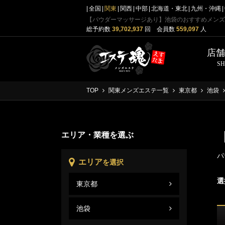
全国
関東
関西
中部
北海道・東北
九州・沖縄
【パウダーマッサージあり】池袋のおすすめメンズ
総予約数
39,702,937
回 会員数
559,097
人
店
S
TOP
関東メンズエステ一覧
東京都
池袋
エリア・業種を選ぶ
パ
エリア
を選択
選
東京都
池袋
東京
池袋
池