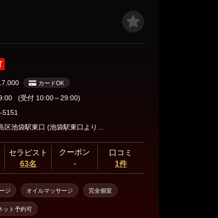
待ちしてます♪
可
17,000
カードOK
9:00
(受付 10:00～29:00)
-5151
東京都豊島区池袋駅東口 (池袋駅東口よりお電話下さい)
クーポン
セラピスト
口コミ
-
63名
1件
ージ
オイルマッサージ
完全個室
ネット予約可