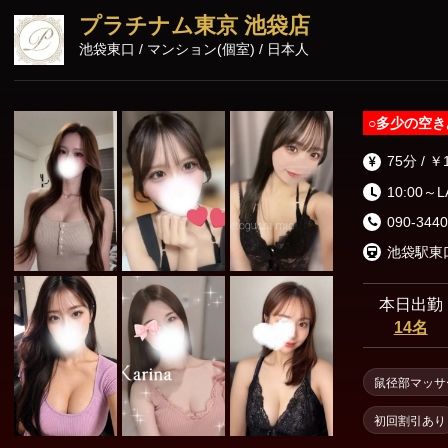
東京23区出張
プラチナム東京 池袋店
池袋東口 / マンション(個室) / 日本人
○
多少の空き
75分 / ￥
10:00～
090-3440
池袋駅東
本日出勤
14名
鼠径部マッサ
初回割引あり