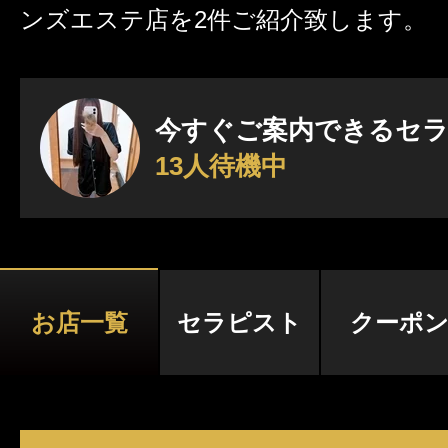
ンズエステ店を2件ご紹介致します。
激アツなお店を多数掲載！
夏の特集イベント開催中！
今すぐご案内できるセ
13人待機中
メンズエステ店
お店を探す
セラピスト
お店検索ページへ
お店一覧
セラピスト
クーポ
セラピストを探す
ランキング
エリアから探す
セラピスト検索ページ