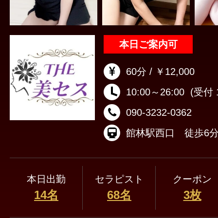
本日ご案内可
60分 / ￥12,000
10:00～26:00
(受付 1
090-3232-0362
館林駅西口 徒歩6
本日出勤
セラピスト
クーポン
14名
68名
3枚