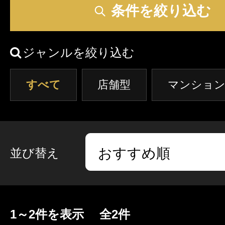
クーポン
条件を絞り込む
東京
神奈川
埼玉
本日出勤のセラピスト
口コミ
ジャンルを絞り込む
茨城
栃木
群馬
即セラ
すべて
店舗型
マンション
体験談
ジャンルから探す
エリアから探す
写メ日記
店舗型
マンション(個室)
東京
神奈川
埼玉
並び替え
ニュース
茨城
栃木
群馬
1～2件を表示 全2件
ギャラリー