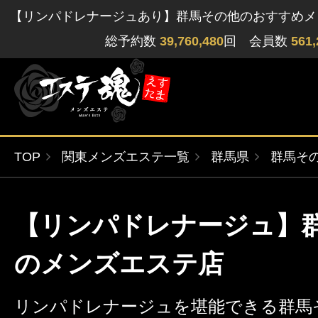
【リンパドレナージュあり】群馬その他のおすすめメ
総予約数
39,760,480
回 会員数
561,
TOP
関東メンズエステ一覧
群馬県
群馬そ
ゲストさん
閲覧履歴
関東版
関西版
【リンパドレナージュ】
無料会員登録
北海道・東北版
九州・沖縄版
のメンズエステ店
ログイン
リンパドレナージュを堪能できる群馬