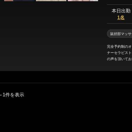
本日出勤
1名
鼠径部マッサ
完全予約制のオ
ナーセラピスト
の声を頂いておりま
ル変更、紙ショ
す！ 学生、本業、施術中などで返事待ちのためお問い合わせのお返事
に時間がかかる
～1件を表示