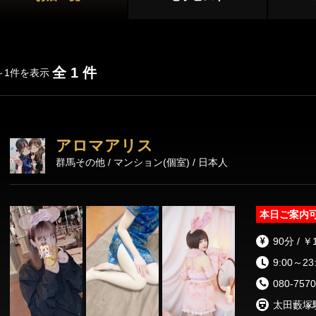
店舗型
マンション型
全 1 件
～1件を表示
出張
施術内容
オプション
アロマアリス
群馬その他 / マンション(個室) / 日本人
パウダーマッサージ
耳かき
リンパドレナ
本日ご案内
ディープリンパ
ダブルセラピスト
コスプレ
90分 / ￥
ホイップ
極液
9:00～23
080-7570