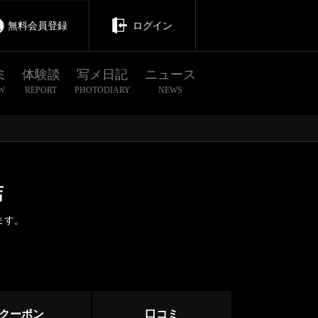
無料会員登録
ログイン
ミ
体験談
写メ日記
ニュース
W
REPORT
PHOTODIARY
NEWS
店
ます。
茨城
栃木
群馬
群馬その他
クーポン
口コミ