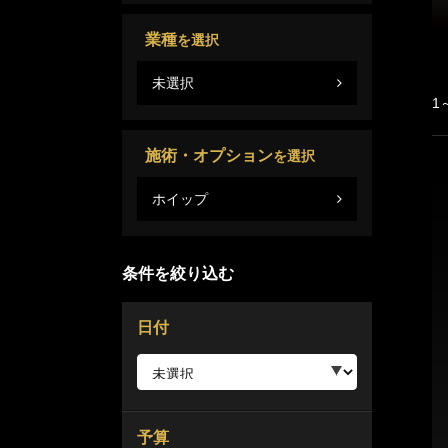
業種
を選択
未選択
1
施術・オプション
を選択
ホイップ
条件を絞り込む
日付
予算