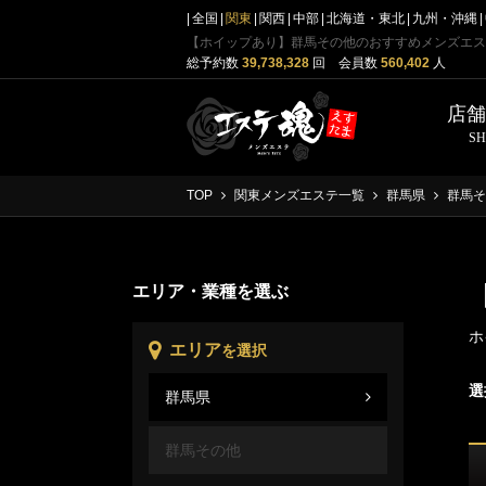
全国
関東
関西
中部
北海道・東北
九州・沖縄
【ホイップあり】群馬その他のおすすめメンズエス
総予約数
39,738,328
回 会員数
560,402
人
店
S
TOP
関東メンズエステ一覧
群馬県
群馬そ
エリア・業種を選ぶ
ホ
エリア
を選択
選
群馬県
群馬
群馬その他