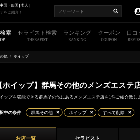
中国・四国
求人
テをご紹介！
舗検索
セラピスト検索
ランキング
クーポン
口コ
HOP
THERAPIST
RANKING
COUPON
REVIE
の他
ホイップ
【ホイップ】群馬その他のメンズエステ
イップを堪能できる群馬その他にあるメンズエステ店を1件ご紹介致し
東京
神奈川
埼玉
千葉
択中の条件
群馬その他
ホイップ
すべて削除
県
高崎・前橋
伊勢崎・太田
お店一覧
セラピスト