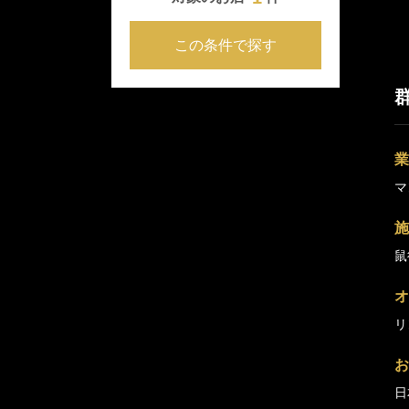
この条件で探す
業
マ
施
鼠
オ
リ
お
日