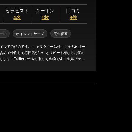
セラピスト
クーポン
口コミ
4名
1枚
9件
ージ
オイルマッサージ
完全個室
イルでの施術です。 キャラクターは様々！全系列オー
含めて仲良しで雰囲気がいいとリピート様からお褒め
す！Twitterでのやり取りも名物です！ 無料でオイ
ーツ変更、敏感肌用ソープ、アメニティなどこざいま
場合がございます事前予約をオススメします！