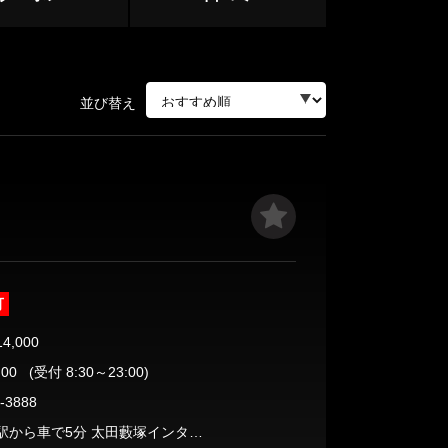
並び替え
ージュ
可
14,000
:00
(受付 8:30～23:00)
-3888
太田藪塚駅から車で5分 太田藪塚インターチェンジから車で7分 ウエルシア笠懸店様から徒歩4分 コメダ珈琲店様から徒歩3分