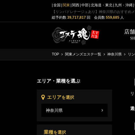
全国
関東
関西
中部
北海道・東北
九州・沖縄
【リンパドレナージュあり】神奈川県のおすすめメ
総予約数
39,717,817
回 会員数
559,685
人
店
S
TOP
関東メンズエステ一覧
神奈川県
リン
エリア・業種を選ぶ
リ
エリア
を選択
選
神奈川県
神奈
業種
を選択