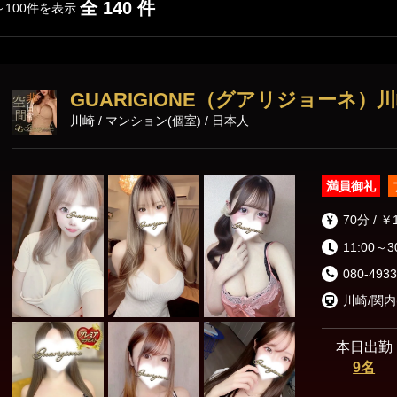
全 140 件
～100件を表示
横須賀エリア
戸塚・大船・横須賀
GUARIGIONE（グアリジョーネ）
川崎 / マンション(個室) / 日本人
満員御礼
70分 / ￥
11:00～3
080-4933
川崎/関内
本日出勤
9名