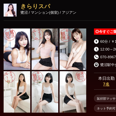
きらりスパ
鷺沼 / マンション(個室) / アジアン
◎
今すぐご
60分 / ￥
12:00～2
070-8967
本日出勤
7名
鼠径部マッサ
ネット予約可