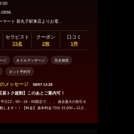
9:00
-0896
ファミリーマート 新丸子駅東店よりお電話下さい。 神奈川県川崎市中原区新丸子東2-905-5 ※武蔵小杉駅より徒歩5分、新丸子駅より徒歩3分
セラピスト
クーポン
口コミ
33名
2枚
1件
ージ
オイルマッサージ
完全個室
ネット予約可
のメッセージ
08/07 13:26
【昼トク超割】このあとご案内可！
2：00～18：00限定で、、、 過去最大の割引キ
料金 70分 15,000→12,000
 120分 24,000→21,000 写真指名 1,000→0 この
メお姉様をお探しください！！ クオリティには自信が