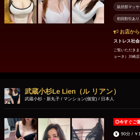
鼠径部マッサ
初回割引あり
お店から
ストレス社会
ご覧いただきまし
ョーネ）川崎店でございます。 
おります！！ 営業時間：11:00～30:00 エリア：川崎・鶴見 最寄駅：
川崎/関内(伊勢佐木
★本日出勤のセラピスト★☆★ 🩷
武蔵小杉Le Lien（ル リアン）
武蔵小杉・新丸子 / マンション(個室) / 日本人
◎
今すぐご
90分 / ￥