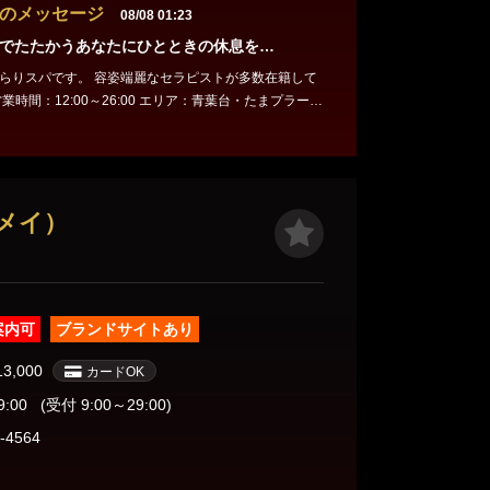
のメッセージ
08/08 01:23
でたたかうあなたにひとときの休息を…
容姿端麗なセラピストが多数在籍して
駅 電話番号：070-8967-4635 ★☆★本日出勤
 🩷のぞみ お時間
ご来店ください♪
ーメイ）
案内可
ブランドサイトあり
13,000
カードOK
9:00
(受付 9:00～29:00)
-4564