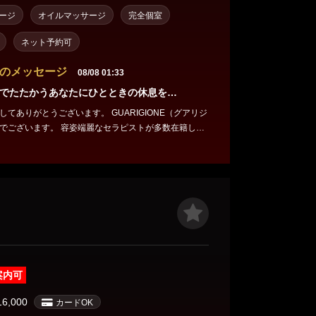
ージ
オイルマッサージ
完全個室
ネット予約可
のメッセージ
08/08 01:33
でたたかうあなたにひとときの休息を…
てありがとうございます。 GUARIGIONE（グアリジ
容姿端麗なセラピストが多数在籍して
町)/桜木町/横浜駅 電話番号：080-4933-1647 ★☆
渚 まりん 🩷武藤 ここあ 🩷一ノ
瀬 なつき 🩷最上 なみ 🩷鳳 ちなつ ご予約はお早めに☆
案内可
16,000
カードOK