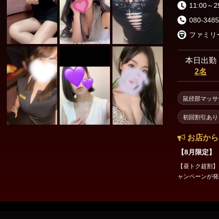
11:00～2
080-3485
本日出勤
2名
鼠径部マッサ
初回割引あり
お店から
【8月限定】
【昼トク超割】 平日1
ャンペーンが発動します！！ 【料金】 基本
90分 18,000→15,000
機会に、オスス
あります！！