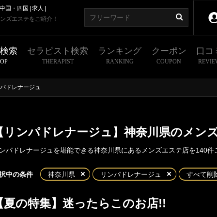
中国・四国
求人
ンズエステをご紹介！
舗検索
セラピスト検索
ランキング
クーポン
口コ
HOP
THERAPIST
RANKING
COUPON
REVIE
パドレナージュ
【リンパドレナージュ】神奈川県のメン
ンパドレナージュを堪能できる神奈川県にあるメンズエステ店を140件
東京
神奈川
埼玉
千葉
択中の条件
神奈川県
リンパドレナージュ
すべて削
川県
横浜エリア
【夏の特集】迷ったらこのお店!!
店舗型