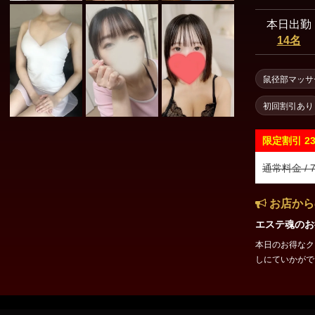
本日出勤
14名
鼠径部マッサ
初回割引あり
限定割引
2
通常料金 / 7
お店から
エステ魂のお
本日のお得なクーポンをご案内
しにていかがでしょうか？ 70分コース1
ー限定でのご案