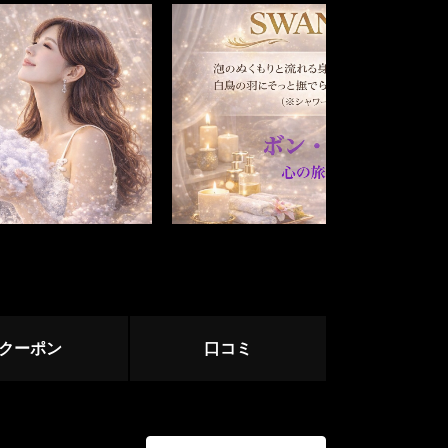
関内・桜木町
溝の口
ージュ
相模原・相模大野・橋本
クーポン
口コミ
小田原