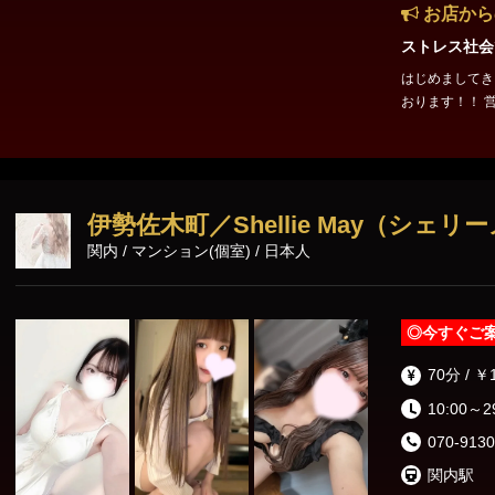
お店から
ストレス社会
はじめましてきらりスパです。 
おります！！ 営業時間：12:00～26:00 エリア：青葉台・たまプラー
ザ・鷺沼 最寄駅：鷺沼
のセラピスト★☆★ 🩷しおり 🩷ひかる 🩷もえ 🩷ゆみ
が合う方は是非
伊勢佐木町／Shellie May（シェリ
関内 / マンション(個室) / 日本人
◎
今すぐご
70分 / ￥
10:00～2
070-9130
関内駅