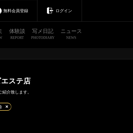
無料会員登録
ログイン
ミ
体験談
写メ日記
ニュース
W
REPORT
PHOTODIARY
NEWS
ズエステ店
ご紹介致します。
茨城
栃木
群馬
除