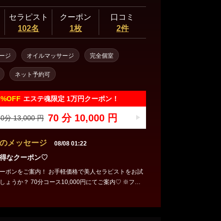
セラピスト
クーポン
口コミ
102名
1枚
2件
ージ
オイルマッサージ
完全個室
ネット予約可
3%
OFF
エステ魂限定 1万円クーポン！
70 分 10,000 円
0分 13,000 円
のメッセージ
08/08 01:22
得なクーポン♡
！ お手軽価格で美人セラピストをお試
0,000円にてご案内♡ ※フリ
内とさせて頂きます。