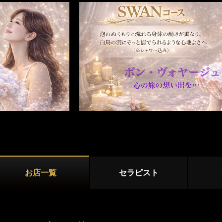
横浜・東神奈川
新横浜・センター南
マンション型
青葉台・たまプラーザ・鷺沼
出張
施術内容
オプション
川崎エリア
川崎・鶴見
武蔵小杉・日吉・網島
登戸・新百合ヶ丘・稲田堤
パウダーマッサージ
耳かき
リンパドレナ
ディープリンパ
ダブルセラピスト
コスプレ
相模原エリア
本厚木・海老名
大和・中央林間
ホイップ
極液
お店一覧
セラピスト
湘南・小田原エリア
茅ヶ崎・平塚
藤沢・湘南台・辻堂