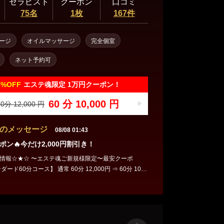
セラピスト
クーポン
口コミ
75名
1枚
167件
ージ
オイルマッサージ
完全個室
ネット予約可
6%
OFF
エステ魂限定 1万円クーポン！
60 分 10,000 円
0分 12,000 円
のメッセージ
08/08 01:43
ポン🔥今だけ2,000円割引き！
魂ご新規様限定〜最安クーポ
。 htt
op/38678/coupon/#sp_coupon 是非お気軽に遊びに来
ω・)ノ