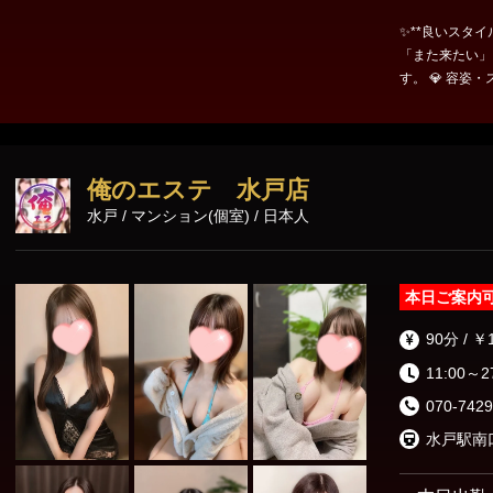
✨**良いスタイルと、最高の
「また来たい」
す。 💎 容姿・スタイル・接客・技術を兼ね備えた魅力あふれるセラピ
ストが、真心を込めてお迎
空間で、周りを
ください。 🤲 日々の疲れを優しく包み込むトリートメントと、心地よ
いおもてなしで、心も身
俺のエステ 水戸店
ろん、何度でも
水戸 / マンション(個室) / 日本人
💖 あなたにぴ
ります。 🌹 ワンランク上の癒しを、ぜひe-スタイルでご体感くださ
い。
本日ご案内
90分 / ￥
11:00～2
070-7429
水戸駅南口