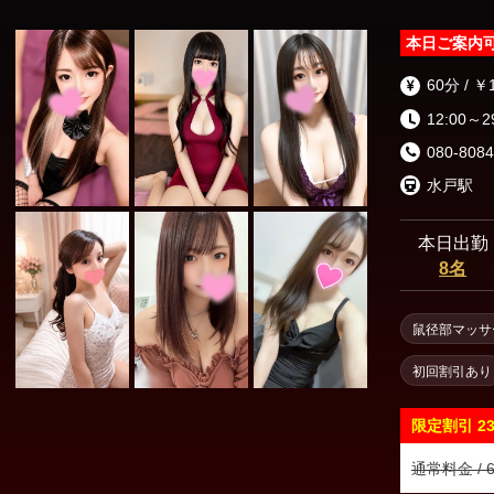
本日ご案内
60分 / ￥
12:00～2
080-8084
水戸駅
本日出勤
8名
鼠径部マッサ
初回割引あり
限定割引
2
通常料金 / 6