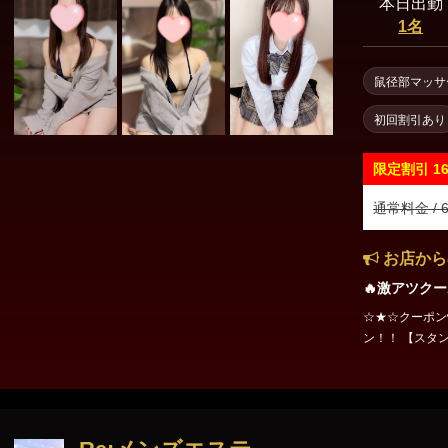
本日出勤
1名
鼠径部マッサ
初回割引あり
限定割引
1
通常料金 / 6
お店から
🔥激アツクー
☆★☆クーポン情報☆★☆ 〜エステ
ン！！ 【スタンダード60分コース】 通常 60分 12,000円 ⇒ 60分 10,0
00円 ( 16％OFF ) ご利用条件はクーポンページをご確認ください
ps://estama.jp/sh
てくださいね(・