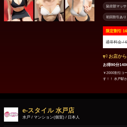
鼠径部マッサ
初回割引あり
限定割引
1
通常料金 / 6
お店から
お得90分14
￥2000割引
す！！ 水戸駅
スホテルからも
ステ店です。 ☎️
のご予約もでき
ラピストさん達
た身も心も癒し
e-スタイル 水戸店
水戸 / マンション(個室) / 日本人