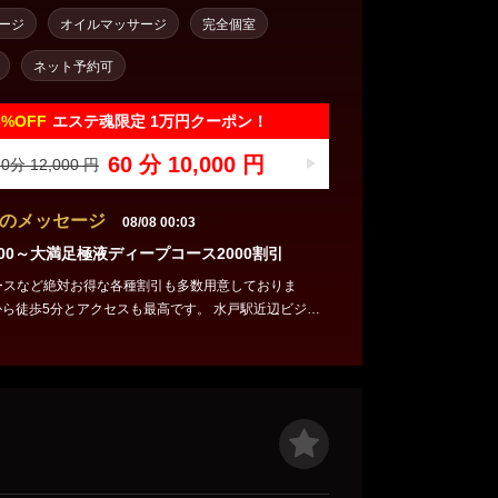
ージ
オイルマッサージ
完全個室
ネット予約可
6%
OFF
エステ魂限定 1万円クーポン！
60 分 10,000 円
0分 12,000 円
のメッセージ
08/08 00:03
000～大満足極液ディープコース2000割引
コースなど絶対お得な各種割引も多数用意しておりま
から徒歩5分とアクセスも最高です。 水戸駅近辺ビジネ
徒歩5分 完全個室のアロマオイルを使用したメンズエ
ご予約はTel：080-2778-1107もしくは公式LINEから
ます！！ 新人セラピストさん続々入店中✨可愛いいセ
が心地良い施術をご提供! 暖かいオイルに包まれ、疲れ
ます。