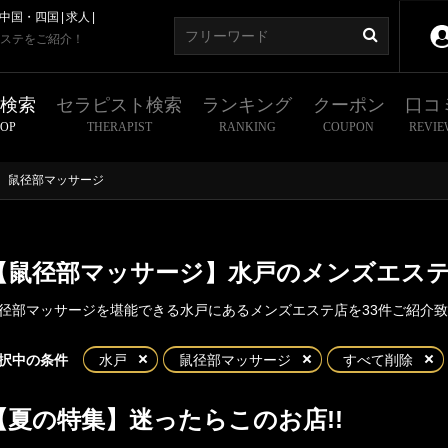
中国・四国
求人
ステをご紹介！
舗検索
セラピスト検索
ランキング
クーポン
口コ
HOP
THERAPIST
RANKING
COUPON
REVIE
鼠径部マッサージ
【鼠径部マッサージ】水戸のメンズエス
径部マッサージを堪能できる水戸にあるメンズエステ店を33件ご紹介
東京
神奈川
埼玉
千葉
択中の条件
水戸
鼠径部マッサージ
すべて削除
県
【夏の特集】迷ったらこのお店!!
水戸
土浦・つくば