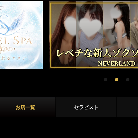
守谷・取手
茨城その他
店舗型
マンション型
出張
施術内容
オプション
鼠径部マッサージ
オイルマッサージ
リンパマッサ
ストレッチ
あかすり
タイ古式マッ
お店一覧
セラピスト
洗体
脱毛