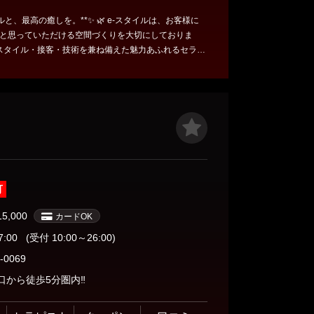
癒しを。**✨ 🌿 e-スタイルは、お客様に
と思っていただける空間づくりを大切にしておりま
えいたします。 🏡 完全個室のプライベート
気にすることなく、ゆったりと癒しの時間をお過ごし
体もリフレッシュ。 ✨ 初めてのお客様はもち
訪れたくなるような上質な癒しをご提供いたします。
ったりの”良いスタイル”が、e-スタイルでお待ちしてお
可
15,000
カードOK
7:00
(受付 10:00～26:00)
-0069
から徒歩5分圏内‼️