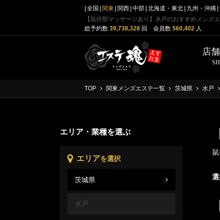
全国
関東
関西
中部
北海道・東北
九州・沖縄
【鼠径部マッサージあり】水戸のおすすめメンズエ
総予約数
39,738,328
回 会員数
560,402
人
店
S
TOP
関東メンズエステ一覧
茨城県
水戸
エリア・業種を選ぶ
鼠
エリア
を選択
選
茨城県
茨城
水戸