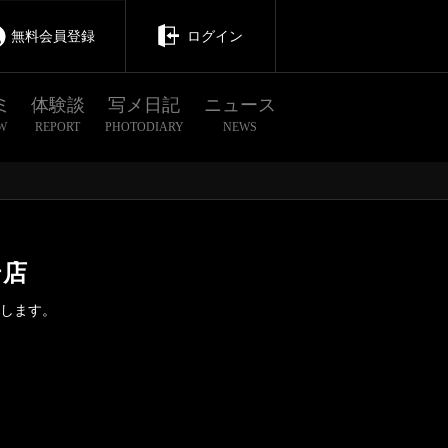
無料会員登録
ログイン
ミ
体験談
写メ日記
ニュース
W
REPORT
PHOTODIARY
NEWS
テ店
致します。
茨城
栃木
群馬
神栖