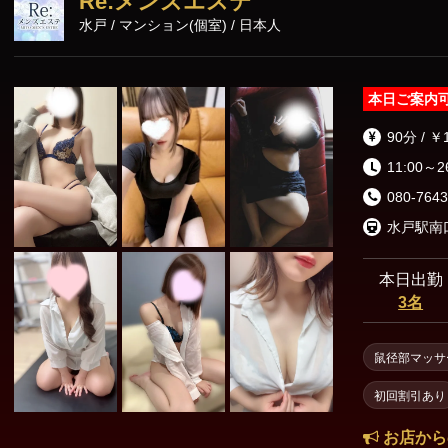
Re:メンズエステ
水戸 / マンション(個室) / 日本人
本日ご案内
90分 / ￥
11:00～2
080-7643
本日出勤
3名
鼠径部マッサ
初回割引あり
お店から