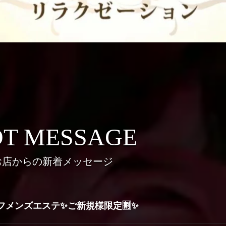
T MESSAGE
お店からの新着メッセージ
フメンズエステ✨ご新規様限定🈹✨