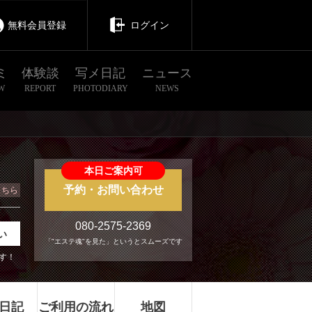
無料会員登録
ログイン
ミ
体験談
写メ日記
ニュース
W
REPORT
PHOTODIARY
NEWS
本日ご案内可
予約・お問い合わせ
こちら
080-2575-2369
い
「"エステ魂"を見た」というとスムーズです
す！
日記
ご利用の流れ
地図