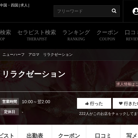
中国・四国
求人
舗検索
セラピスト検索
ランキング
クーポン
口コ
HOP
THERAPIST
RANKING
COUPON
REVIE
ニューハーフ アロマ リラクゼーション
 リラクゼーション
求人情報は
10:00～翌2:00
営業時間
行った
行きた
-
定休日
222人がこのお店をチェックしてま
ピスト
出勤表
クーポン
口コミ
写メ