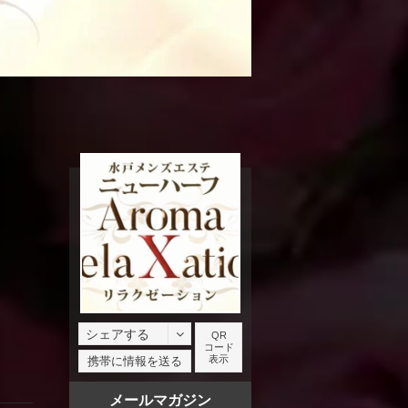
シェアする
QR
コード
facebook
表示
携帯に情報を送る
X
メールマガジン