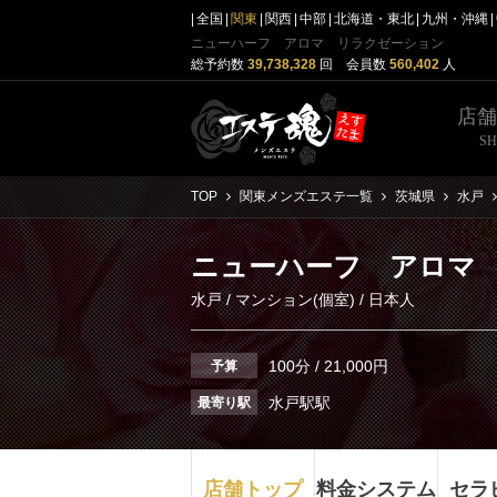
全国
関東
関西
中部
北海道・東北
九州・沖縄
ニューハーフ アロマ リラクゼーション
総予約数
39,738,328
回 会員数
560,402
人
店
S
TOP
関東メンズエステ一覧
茨城県
水戸
ニューハーフ アロマ
水戸
/
マンション(個室)
/ 日本人
100分 / 21,000円
予算
水戸駅駅
最寄り駅
店舗トップ
料金システム
セラ