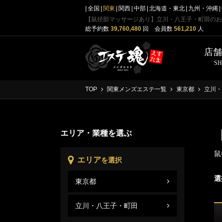
全国
関東
関西
中部
北海道・東北
九州・沖縄
【鼠径部マッサージあり】立川・八王子・町田のお
総予約数
39,760,480
回 会員数
561,210
人
店
S
TOP
関東メンズエステ一覧
東京都
立川・
エリア・業種を選ぶ
鼠
エリア
を選択
選
東京都
立川
東京
立川・八王子・町田
立