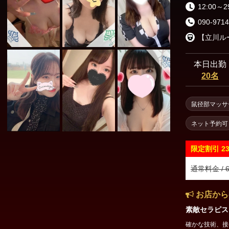
渋谷・代々木・表参道
六本木・赤坂・青山
12:00～2
090-9714
新橋・品川エリア
東京駅・日本橋・八丁堀
銀座・新橋
本日出勤
20名
浜松町・田町
五反田・品川
鼠径部マッサ
上野・秋葉原・錦糸町エリア
ネット予約可
錦糸町・亀戸
葛西・小岩・新小岩
限定割引
2
市ヶ谷・四谷
上野・御徒町・浅草
通常料金 / 6
日暮里・鶯谷
北千住・綾瀬・亀有
お店から
素敵セラピス
東京その他エリア
確かな技術、接