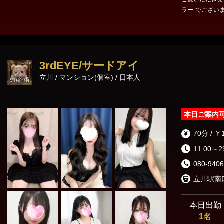
ラー-でございます。 はじめましての方もリピータ
ください☆ 営業時間：11:00～29:00 エリア：立川・八王子・町田 最
寄駅：立川駅 電話番号：08
3rdEYE/サードアイ
立川 / マンション(個室) / 日本人
本日ご案内
70分 / ￥
11:00～2
080-9406
立川駅南
本日出勤
1名