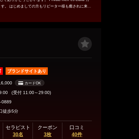
ー様も癒されに来て
0-4939-7466 ★☆★本日出勤のセラピスト
★☆★ 🩷みか 🩷ひそか 皆様のご来店、心からお待ちしております。
可
ブランドサイトあり
16,000
カードOK
9:00
(受付 11:00～29:00)
-0889
口徒歩5分
セラピスト
クーポン
口コミ
30名
3枚
40件