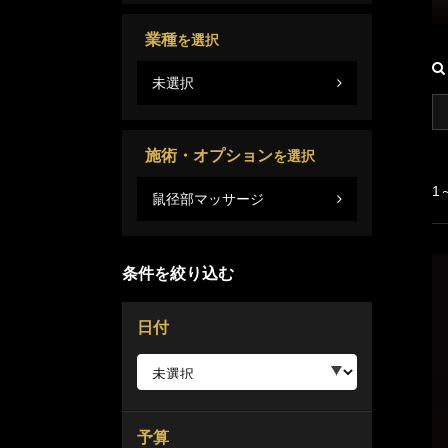
業種
を選択
未選択
施術・オプション
を選択
1
鼠径部マッサージ
条件を絞り込む
日付
予算