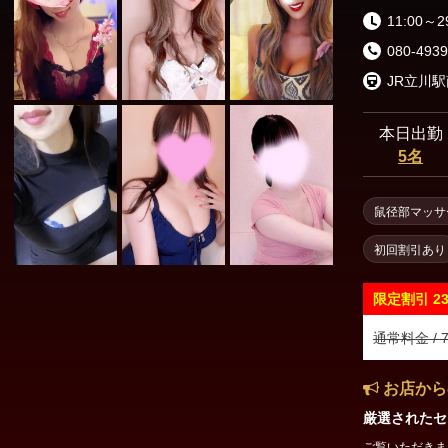
11:00～2
080-4939
JR立川
本日出勤
5名
鼠径部マッサ
初回割引あり
限定割引
2
通常料金 / 7
お店から
厳選されたセ
ご覧いただきまして