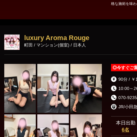
格な施術を味わ
東京23区出張
こと間違いなしですよ😍💗 可愛く癒
をお過ごしいただけます💕 ⟡.·*.····················
LINEでのお問
索！ http://line.me/t
090-9714-1034
luxury Aroma Rouge
町田 / マンション(個室) / 日本人
◎
今すぐご
90分 / ￥
10:00～2
070-9235
本日出勤
6名