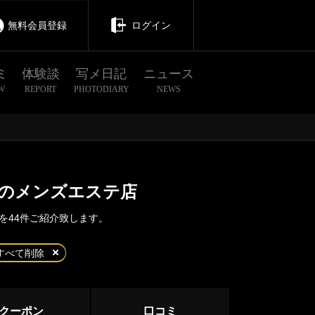
無料会員登録
ログイン
ミ
体験談
写メ日記
ニュース
W
REPORT
PHOTODIARY
NEWS
のメンズエステ店
を44件ご紹介致します。
茨城
栃木
群馬
すべて削除
町田
クーポン
口コミ