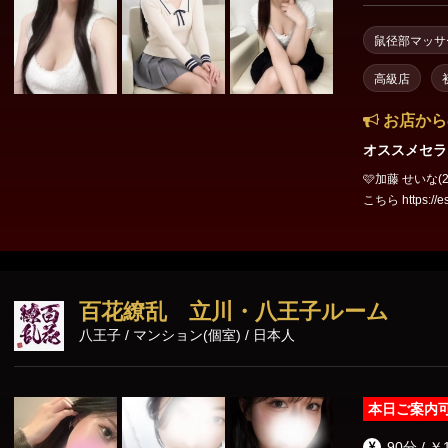
鼠径部マッサ
高級店
お店から
オススメセラ
🩷加藤 せいな(21) 158
こちら https://estama
までお店にいます♥ 心と身体がとろける…加藤 せいな
百花繚乱 立川・八王子ルーム
八王子 / マンション(個室) / 日本人
本日ご案内
90分 / ￥