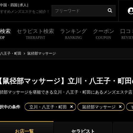
中国・四国
求人
すすめメンズエステをご紹介！
舗検索
セラピスト検索
ランキング
クーポン
口コ
HOP
THERAPIST
RANKING
COUPON
REVIE
八王子・町田
鼠径部マッサージ
【鼠径部マッサージ】立川・八王子・町田
径部マッサージを堪能できる立川・八王子・町田にあるメンズエステ店
東京
神奈川
埼玉
千葉
択中の条件
立川・八王子・町田
鼠径部マッサージ
・八王子・町田
都
新宿・西東京エリア
川
八王子
お店一覧
セラピスト