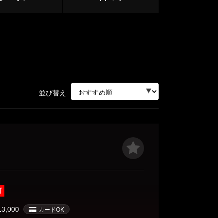
中野・高円寺・荻窪
下北沢・明大前
立川・八王子・町田
並び替え
赤羽・王子・板橋
ージ
サージ
可
目黒・麻布
13,000
カードOK