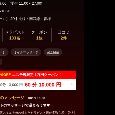
三軒茶屋・自由が丘・二子玉川
9:00
(受付 11:00～27:00)
-1034
【立川ルーム】 JR中央線・南武線・青梅線「立川」駅北口から徒歩5分 多摩都市モノレール線「立川北」駅から徒歩5分 【町田ルーム】 JR横浜線「町田」駅から徒歩7分 小田急小田原線「町田」駅から徒歩3分
人形町・茅場町・門前仲町
セラピスト
クーポン
口コミ
133名
1枚
2件
蒲田・大森・大井町
ージ
オイルマッサージ
完全個室
飯田橋・神楽坂・水道橋
3%
OFF
エステ魂限定 1万円クーポン！
秋葉原・神田・浅草橋
60 分 10,000 円
0分 13,000 円
のメッセージ
08/09 15:58
トのマッサージで温まろう🧣💗
客スキルを兼ね備えたセラピスト達が多数在籍！😘 別