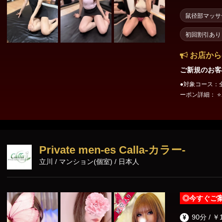
鼠径部マッサ
初回割引あり
お店から
ご新規のお客
●対象コース：全コース ●クーポン適用条件：
ーポン詳細： ⭐
00円割引になり
Private men-es Calla-カラー-
立川 / マンション(個室) / 日本人
◎
今すぐご
90分 / ￥