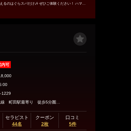
えるのはぐらスパだけ🎶 ぜひご体験ください！ ハマる
されるセラピスト達と幸せな時間
·······················⟡.·*. ●
合せ 「友達追加」「ID検索」から「gladol-spa」で検
i/p/dwqQuLtBAm ●お電話・SMSでのお問合せ
案内可
18,000
6:00
-1229
JR/小田急線 町田駅最寄り 徒歩5分圏内に各所ルームがありますのでご予約時スタッフの指示にてご案内させていただきますのでよろしくお願いします。 詳細住所などもご予約時間前にお送りしますが 分からない場合は、再度当店に電話いただければ幸いです。
セラピスト
クーポン
口コミ
44名
2枚
5件