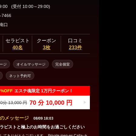
9:00
(受付 10:00～29:00)
-7466
駅南口
セラピスト
クーポン
口コミ
40名
3枚
233件
ージ
オイルマッサージ
完全個室
ネット予約可
3%
OFF
エステ魂限定 1万円クーポン！
70 分 10,000 円
0分 13,000 円
のメッセージ
08/09 18:03
ラピストと極上のお時間をお過ごしください
ありがとうございます。 Private men-es Calla-カ