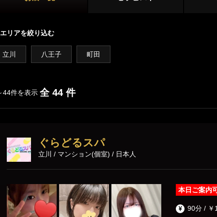
新宿
大久保・高田馬場
店舗型
吉祥寺・三鷹
国分寺・武蔵小金井
エリアを絞り込む
マンション型
初台・幡ヶ谷・笹塚
調布・府中
立川
八王子
町田
出張
西東京(田無)・東村山
施術内容
オプション
全 44 件
～44件を表示
池袋・大塚エリア
池袋
大塚・巣鴨
鼠径部マッサージ
オイルマッサージ
リンパマッサ
ぐらどるスパ
練馬・成増
ストレッチ
あかすり
タイ古式マッ
立川 / マンション(個室) / 日本人
洗体
脱毛
恵比寿・渋谷・六本木エリア
本日ご案内
恵比寿
中目黒
90分 / ￥