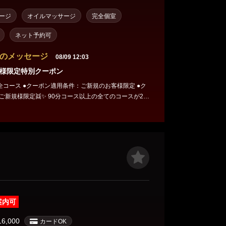
ージ
オイルマッサージ
完全個室
ネット予約可
のメッセージ
08/09 12:03
様限定特別クーポン
ご新規のお客様限定 ●ク
️ご新規様限定👯✨ 90分コース以上の全てのコースが20
ます📣✨
案内可
16,000
カードOK