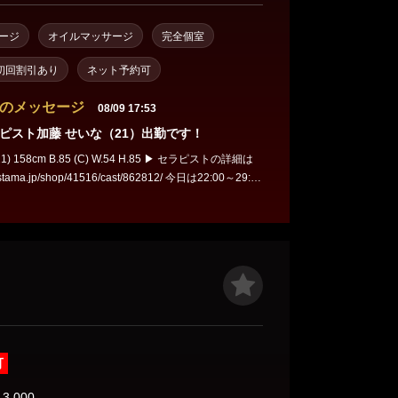
ージ
オイルマッサージ
完全個室
初回割引あり
ネット予約可
のメッセージ
08/09 17:53
ピスト加藤 せいな（21）出勤です！
cm B.85 (C) W.54 H.85 ▶ セラピストの詳細は
.jp/shop/41516/cast/862812/ 今日は22:00～29:00
のテクニックを
体感してください♪ お気軽にご予約ください(=ﾟωﾟ)ﾉ
可
13,000