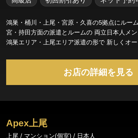
高級店
初回割引あり
ネット予約
鴻巣・桶川・上尾・宮原・久喜の5拠点にルーム
宮・持田方面の派遣とルームの 両立日本人メ
鴻巣エリア・上尾エリア派遣の形で 新しくオープ
当店メインホームページに出勤ルーム記載中 鴻巣ルーム 鴻巣駅よ
り徒歩４分 最寄りパーキングより徒歩4分 上尾ルーム 上尾駅西口
お店の詳細を見る
より徒歩8分 最寄りパーキングより徒歩3分 桶川ルーム 桶川駅東口
より徒歩9分 最寄りパーキングより徒歩4分 宮原ルーム 宮原駅西口
より徒歩5分 最寄りパーキングより徒歩5分 久喜ルーム 久喜駅西口
徒歩5分 最寄りパーキングより徒歩5分 過去の上尾と鴻巣を運営し
た 店舗での運営体制を守りつつ お客様と仲良く運営していきたい
所存です 末永く宜しくお願いいたします
Apex上尾
上尾 / マンション(個室) / 日本人