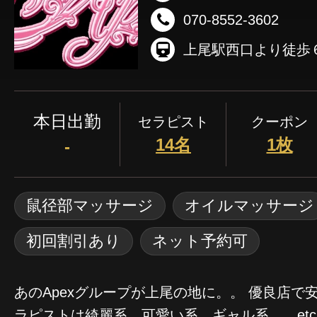
070-8552-3602
上尾駅西口より徒歩
本日出勤
セラピスト
クーポン
14名
1枚
-
鼠径部マッサージ
オイルマッサージ
初回割引あり
ネット予約可
あのApexグループが上尾の地に。。 優良店で安心安全なお店🏬 セ
ラピストは綺麗系、可愛い系、ギャル系。。etc 店長が自信をも