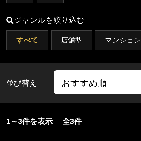
クーポン
東京
神奈川
埼玉
本日出勤のセラピスト
ジャンルを絞り込む
口コミ
茨城
栃木
群馬
すべて
店舗型
即セラ
マンション
体験談
ジャンルから探す
エリアから探す
写メ日記
並び替え
店舗型
マンション(個室)
東京
神奈川
埼玉
ニュース
茨城
栃木
群馬
1～3件を表示 全3件
ギャラリー