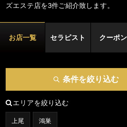
ズエステ店を3件ご紹介致します。
激アツなお店を多数掲載！
夏の特集イベント開催中！
お店一覧
セラピスト
クーポ
メンズエステ店
お店を探す
セラピスト
条件を絞り込む
お店検索ページへ
セラピストを探す
ランキング
エリアを絞り込む
エリアから探す
セラピスト検索ページ
上尾
鴻巣