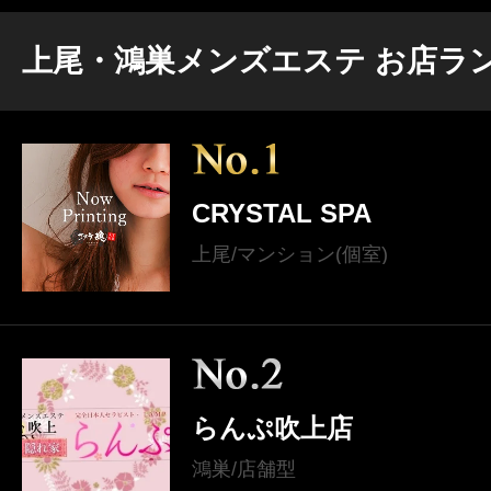
上尾・鴻巣メンズエステ お店ラ
CRYSTAL SPA
上尾/マンション(個室)
らんぷ吹上店
鴻巣/店舗型