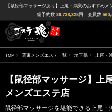
【鼠径部マッサージあり】上尾・鴻巣のおすすめメ
総予約数
39,738,328
回 会員数
560,
TOP
関東メンズエステ一覧
埼玉県
上尾・
ゲストさん
閲覧履歴
関東版
関西版
【鼠径部マッサージ】上
無料会員登録
北海道・東北版
九州・沖縄版
メンズエステ店
ログイン
鼠径部マッサージを堪能できる上尾・