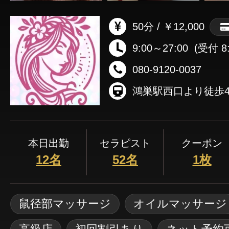
50分 / ￥12,000
9:00～27:00
(受付 8:
080-9120-0037
鴻巣駅西口より徒歩
本日出勤
セラピスト
クーポン
12名
52名
1枚
鼠径部マッサージ
オイルマッサージ