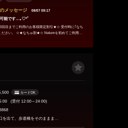
のメッセージ
08/07 09:17
可能です…｡♡*ﾟ
目までご利用のお客様限定割引★☆ 受付時に｢なち
 Natureを初めてご利用の
 まで ご利用のお客様にお得にご利用頂ける なちゅ割の
指名料金1000円がかかります。
5,500
カードOK
5:00
(受付 12:00～24:00)
8868
川越駅西口を出て、歩道橋をそのまままっすぐ進みます。突き当り右の『C2階段』を下りてまっすぐ進みます。 左手にホテルセイント２、右手にぎょうざの満州、このビルの4階に当店があります。 まぐろラーメン大門さんの隣のビルです。 隣はコインパーキンングです。