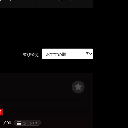
志木・朝霞台・和光
上尾・鴻巣
並び替え
ージ
サージ
可
11,000
カードOK