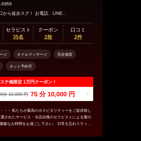
-5959
川越駅東口から徒歩スグ！ お電話、LINE、SMSでお問い合わせくださいませ♪
セラピスト
クーポン
口コミ
35名
2枚
2件
ージ
オイルマッサージ
完全個室
ネット予約可
ステ魂限定 1万円クーポン！
75 分 10,000 円
0分 10,000 円
リティーをご提供致し
お時間をお過ごし下さい。 日常を忘れリラック
るように、キレイに清掃された清潔感ある室内と真心
せていただきます。 トリートメント技術だけ