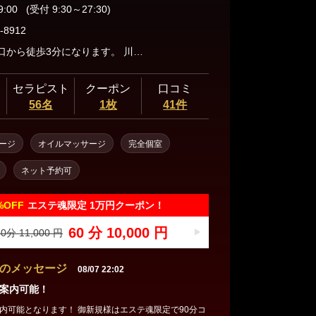
9:00
(受付 9:30～27:30)
-8912
川越駅東口から徒歩3分になります。 川越駅付近からお電話ください♪
セラピスト
クーポン
口コミ
56名
1枚
41件
ージ
オイルマッサージ
完全個室
ネット予約可
%
OFF
エステ魂限定 1万円クーポン！
60 分 10,000 円
0分 11,000 円
のメッセージ
08/07 22:02
案内可能！
す！ 御新規様はエステ魂限定で90分コ