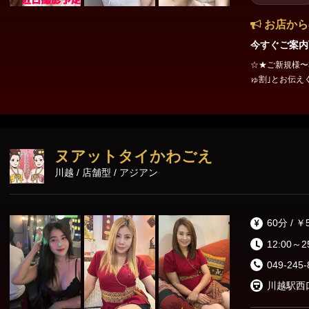
お店から
今すぐご案内
☆★ご新規様〜3回
ゅ割｣とお伝えください。 ☆★なちゅ割★☆
お客様～3回目
ご案内です！ 【90分】15000円⇒14000円 【120分】20000円⇒1800
0円 ※別途
ヌアットタイかわごえ
川越 / 店舗型 / アジアン
60分 / ￥
12:00～2
049-245-