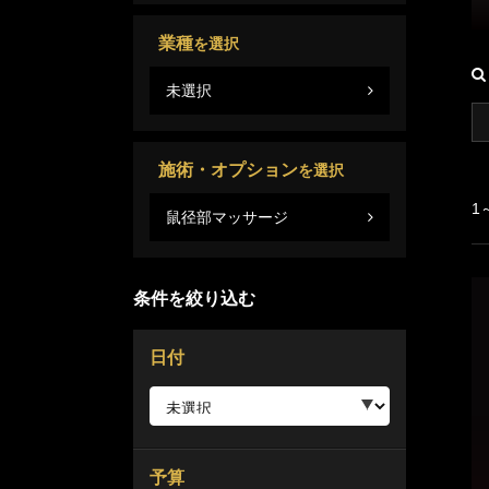
業種
を選択
未選択
施術・オプション
を選択
1
鼠径部マッサージ
条件を絞り込む
日付
予算