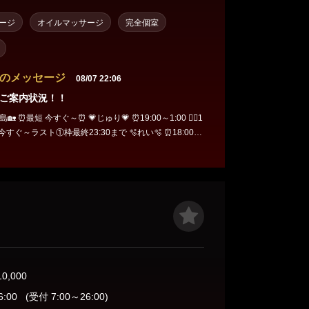
ージ
オイルマッサージ
完全個室
のメッセージ
08/07 22:06
ご案内状況！！
～⏰ 💗じゅり💗 ⏰19:00～1:00 🙇‍♂️1
すぐ～ラスト①枠最終23:30まで 🫧れい🫧 ⏰18:00～
🈵満員御礼🈵 🪼まりん🪼次回8(土)🈳14:
次回8(土)🈳19:00〜 🌿ゆう🌿次回8(土)🈳21:20〜ラスト
回9(日)🌞12:00～ 🍑もも🍑次回🈵次々回9(日)🈳14:50
9(日)🈳18:05～ 💙みさき💙次回12(水)予定💫 💜はづき
10,000
6:00
(受付 7:00～26:00)