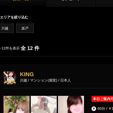
越谷・草加・春日部
川越・坂戸
店舗型
エリアを絞り込む
所沢
久喜・蓮田
マンション型
川越
坂戸
熊谷・本庄
出張
施術内容
オプション
全 12 件
～12件を表示
鼠径部マッサージ
オイルマッサージ
リンパマッサ
KING
ストレッチ
あかすり
タイ古式マッ
川越 / マンション(個室) / 日本人
洗体
脱毛
本日ご案内
60分 / ￥