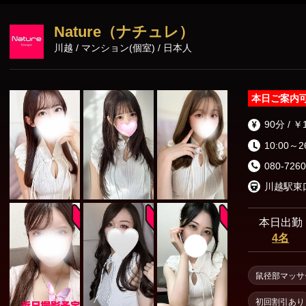
ではなく心の支
ゼーションを目
Nature（ナチュレ）
ごしてもらえる
川越 / マンション(個室) / 日本人
のお客様にお逢
本日ご案内
90分 / ￥
10:00～2
080-7260
川越駅東
本日出勤
4名
鼠径部マッサ
初回割引あり