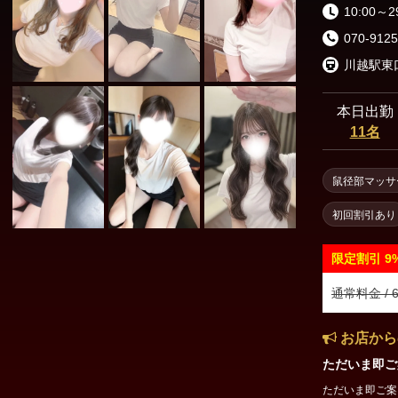
10:00～2
070-9125
本日出勤
11名
鼠径部マッサ
初回割引あり
限定割引
9
通常料金 / 6
お店から
ただいま即ご
ただいま即ご案内可能となりま