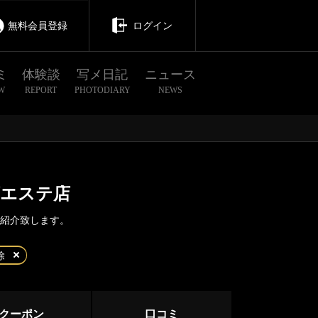
無料会員登録
ログイン
ミ
体験談
写メ日記
ニュース
W
REPORT
PHOTODIARY
NEWS
ズエステ店
ご紹介致します。
茨城
栃木
群馬
除
川口・西川口・蕨
クーポン
口コミ