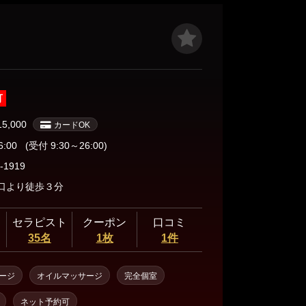
えのような存在になれる為に私たちは本格的なリラク
指します。 小さな空間ですが、皆様に素敵な時間を過
ように完全個室のお部屋をご用意しております。 沢山
いできるのを楽しみにしています。
可
15,000
カードOK
6:00
(受付 9:30～26:00)
-1919
口より徒歩３分
セラピスト
クーポン
口コミ
35名
1枚
1件
ージ
オイルマッサージ
完全個室
ネット予約可