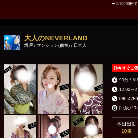
ース15000円でご
い！！！ お待
大人のNEVERLAND
坂戸 / マンション(個室) / 日本人
◎
今すぐご
90分 / ￥
12:00～2
090-4750
本日出勤
10名