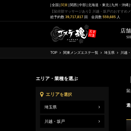
全国
関東
関西
中部
北海道・東北
九州・沖縄
【鼠径部マッサージあり】川越・坂戸のおすすめメ
総予約数
39,717,817
回 会員数
559,685
人
店
S
TOP
関東メンズエステ一覧
埼玉県
川越・
エリア・業種を選ぶ
鼠
エリア
を選択
選
埼玉県
川越
埼玉
川越・坂戸
川