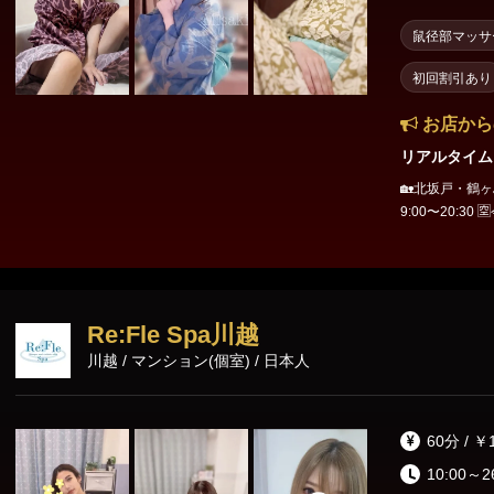
鼠径部マッサ
初回割引あり
お店から
リアルタイム
🏡北坂戸・鶴ヶ島🏡 ⏰最短 今すぐ
9:00〜20:30 🈳今
3:00 🙇‍♂️22:50〜0:50 🈳1:05～ 
20〜 🐇めい🐇
①枠 🆕まや🆕次
～ 🍯ゆん🍯次回
💜次回未定💫
Re:Fle Spa川越
川越 / マンション(個室) / 日本人
60分 / ￥
10:00～2