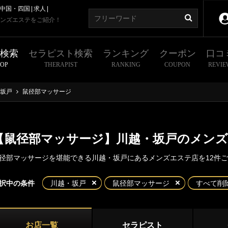
中国・四国
求人
ンズエステをご紹介！
舗検索
セラピスト検索
ランキング
クーポン
口コ
HOP
THERAPIST
RANKING
COUPON
REVIE
坂戸
鼠径部マッサージ
【鼠径部マッサージ】川越・坂戸のメン
径部マッサージを堪能できる川越・坂戸にあるメンズエステ店を12件
東京
神奈川
埼玉
千葉
択中の条件
川越・坂戸
鼠径部マッサージ
すべて削
・坂戸
県
大宮
浦和
越
坂戸
お店一覧
セラピスト