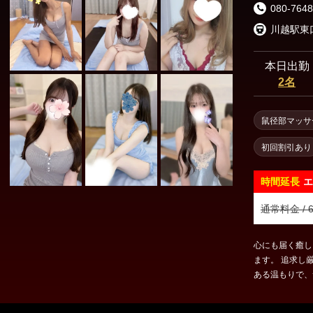
080-7648
本日出勤
2名
鼠径部マッサ
初回割引あり
時間延長
エ
通常料金 / 6
心にも届く癒し・・・ 私たちが最高のホスピタ
ます。 追求し厳選されたサービス・当店自慢のセラピストによる愛の
ある温もりで、素敵な
スしていただけ
こもった接客でお迎えさ