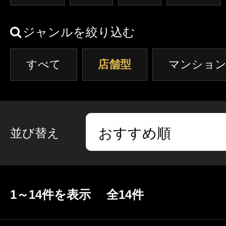
クーポン
東京
神奈川
埼玉
本日出勤のセラピスト
ジャンルを絞り込む
口コミ
茨城
栃木
群馬
すべて
店舗型
即セラ
マンション
体験談
ジャンルから探す
エリアから探す
写メ日記
並び替え
店舗型
マンション(個室)
東京
神奈川
埼玉
ニュース
茨城
栃木
群馬
1～14件を表示 全14件
ギャラリー