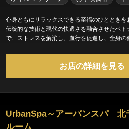
心身ともにリラックスできる至福のひとときを
伝統的な技術と現代の快適さを融合させたベト
で、ストレスを解消し、血行を促進し、全身の
す。熟練のセラピストが、一人ひとりのニーズ
術を行いますので、深いリラクゼーションや特
お店の詳細を見る
にも最適です。ぜひ一度ご来店いただき、ベト
なしと癒しの伝統をご体験ください。
UrbanSpa～アーバンスパ 北
ルーム