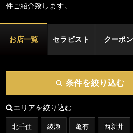
件ご紹介致します。
激アツなお店を多数掲載！
夏の特集イベント開催中！
お店一覧
セラピスト
クーポ
メンズエステ店
お店を探す
セラピスト
条件を絞り込む
お店検索ページへ
セラピストを探す
ランキング
エリアを絞り込む
エリアから探す
セラピスト検索ページ
北千住
綾瀬
亀有
西新井