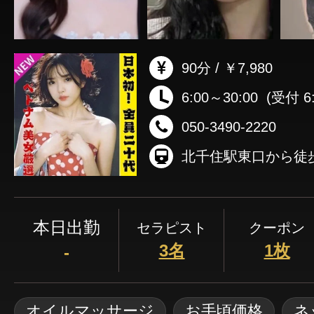
90分 / ￥7,980
6:00～30:00
(受付 6:
050-3490-2220
北千住駅東口から徒
本日出勤
セラピスト
クーポン
3名
1枚
-
オイルマッサージ
お手頃価格
ネ