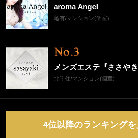
aroma Angel
亀有/マンション(個室)
メンズエステ『ささやき
北千住/マンション(個室)
4位以降のランキングを