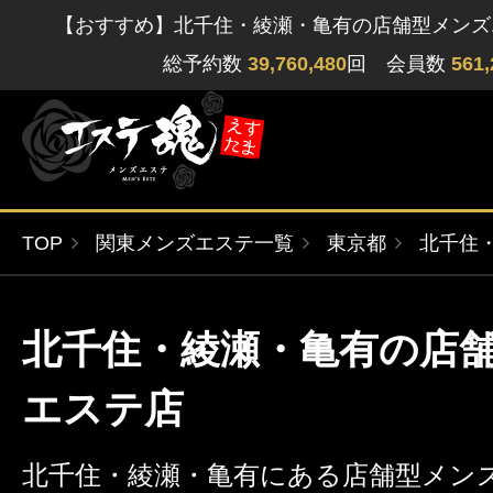
【おすすめ】北千住・綾瀬・亀有の店舗型メンズ
総予約数
39,760,480
回 会員数
561,
TOP
関東メンズエステ一覧
東京都
北千住
ゲストさん
閲覧履歴
関東版
関西版
北千住・綾瀬・亀有の店
無料会員登録
北海道・東北版
九州・沖縄版
エステ店
ログイン
北千住・綾瀬・亀有にある店舗型メンズ