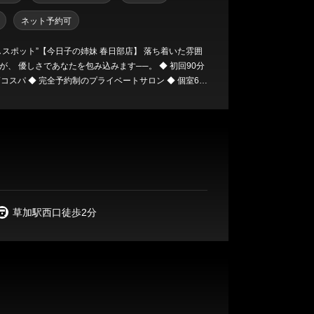
ネット予約可
しスポット”【今日子の姉妹 春日部店】 落ち着いた雰囲
 優しさであなたを包み込みます──。 ◆ 初回90分
の高コスパ ◆ 完全予約制のプライベートサロン ◆ 個室6ル
徒歩3分 ◆ ご新規様は《全コース1,000円OFF》
少し離れて、 貴男だけの癒しのひと時、どうぞ体感く
草加駅西口徒歩2分