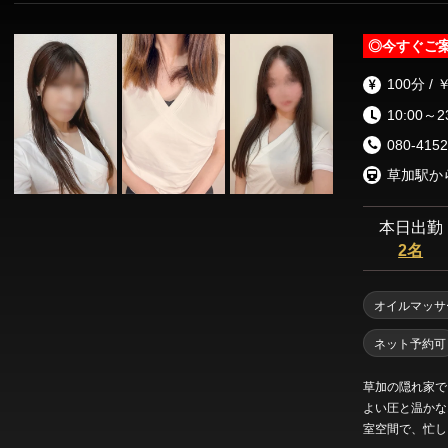
◎
今すぐご
100分 / 
10:00～2
080-4152
本日出勤
2名
オイルマッサ
ネット予約可
草加の隠れ家で
よい圧と温かな
室空間で、忙し