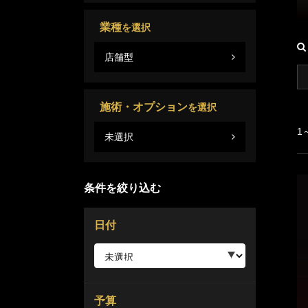
業種
を選択
店舗型
施術・オプション
を選択
1
未選択
条件を絞り込む
日付
予算