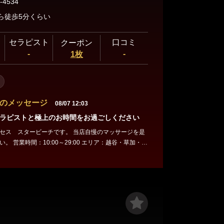
-4534
ら徒歩5分くらい
セラピスト
口コミ
クーポン
-
-
1枚
のメッセージ
08/07 12:03
ラピストと極上のお時間をお過ごしください
タービーチです。 当店自慢のマッサージを是
ア：越谷・草加・春
話番号：070-8380-4534 皆様のご来店、心か
ります。