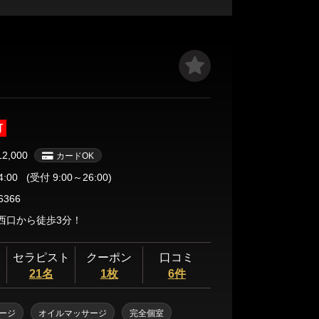
せんか。
可
12,000
カードOK
4:00
(受付 9:00～26:00)
6366
西口から徒歩3分！
セラピスト
クーポン
口コミ
21名
1枚
6件
ージ
オイルマッサージ
完全個室