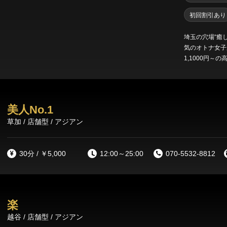
初回割引あり
埼玉の穴場“癒
気のオトナ女子が、
1,1000円～
ーム完備＆駅から
日々の喧騒から
ださい。
美人No.1
草加 / 店舗型 / アジアン
30分 / ￥5,000
12:00～25:00
070-5532-8812
楽
越谷 / 店舗型 / アジアン