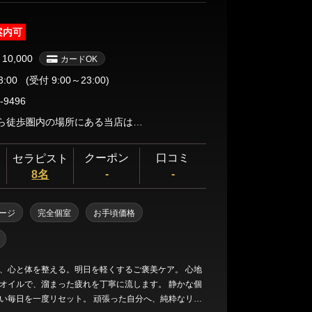
案内可
￥10,000
カードOK
3:00
(受付 9:00～23:00)
-9496
草加駅から徒歩圏内の場所にある当店は、お仕事帰りやご予定の合間でも気軽にお立ち寄りいただけます。お電話で道順をご案内いたしますので、お気軽にお問い合わせください。
クーポン
口コミ
セラピスト
-
-
8名
ージ
完全個室
お手頃価格
、心と体を整える。明日を軽くするご褒美ケア。 心地
オイルで、溜まった疲れを丁寧に流します。 静かな個
い毎日を一度リセット。 頑張った自分へ、純粋なリラ