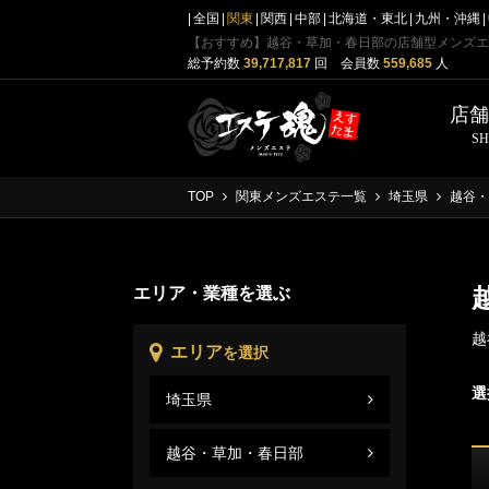
全国
関東
関西
中部
北海道・東北
九州・沖縄
【おすすめ】越谷・草加・春日部の店舗型メンズエ
総予約数
39,717,817
回 会員数
559,685
人
店
S
TOP
関東メンズエステ一覧
埼玉県
越谷・
エリア・業種を選ぶ
越
エリア
を選択
選
埼玉県
越谷
埼玉
越谷・草加・春日部
越