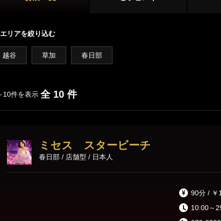
越谷・草加・春日部
川越・坂戸
店舗型
エリアを絞り込む
所沢
久喜・蓮田
マンション型
越谷
草加
春日部
熊谷・本庄
出張
施術内容
オプション
全 10 件
～10件を表示
鼠径部マッサージ
オイルマッサージ
リンパマッサ
ミセス スタービーチ
ストレッチ
あかすり
タイ古式マッ
春日部 / 店舗型 / 日本人
洗体
脱毛
90分 / ￥
10:00～2