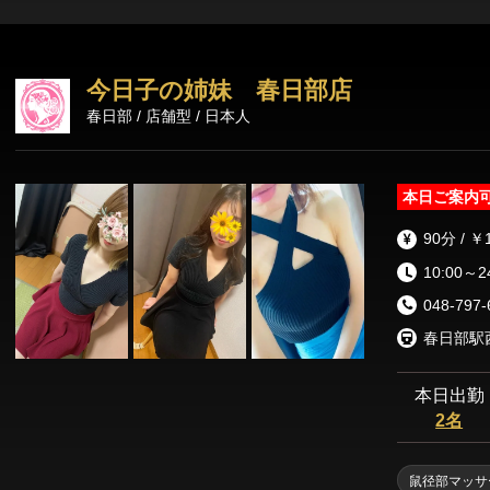
ックスを贈りま
今日子の姉妹 春日部店
春日部 / 店舗型 / 日本人
本日ご案内
90分 / ￥
10:00～2
048-797-
春日部駅
本日出勤
2名
鼠径部マッサ