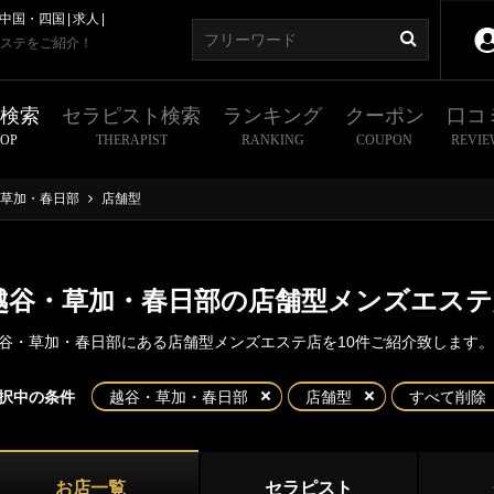
中国・四国
求人
ステをご紹介！
舗検索
セラピスト検索
ランキング
クーポン
口コ
HOP
THERAPIST
RANKING
COUPON
REVIE
草加・春日部
店舗型
越谷・草加・春日部の店舗型メンズエステ
谷・草加・春日部にある店舗型メンズエステ店を10件ご紹介致します。
東京
神奈川
埼玉
千葉
択中の条件
越谷・草加・春日部
店舗型
すべて削除
・草加・春日部
県
大宮
浦和
谷
草加
お店一覧
セラピスト