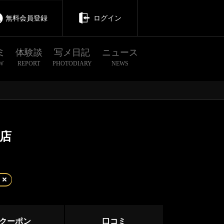
無料会員登録
ログイン
ミ
体験談
写メ日記
ニュース
W
REPORT
PHOTODIARY
NEWS
店
茨城
栃木
群馬
川口・西川口・蕨
春日部
クーポン
口コミ