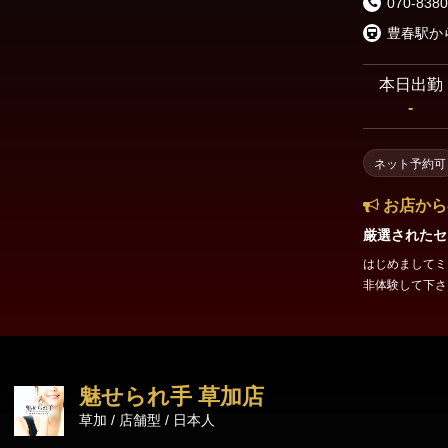
070-8380
豊春駅か
本日出勤
-
ネット予約可
お店から
厳選されたセ
はじめましてミセス ス
非体験して下さい。 営業時間：10:00～29:00 エリ
日部 最寄駅：豊春駅 電
らお待ちしてお
魅せられ手 草加店
草加 / 店舗型 / 日本人