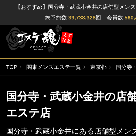
【おすすめ】国分寺・武蔵小金井の店舗型メンズ
総予約数
39,738,328
回 会員数
560,
TOP
関東メンズエステ一覧
東京都
国分寺
ゲストさん
閲覧履歴
関東版
関西版
国分寺・武蔵小金井の店
無料会員登録
北海道・東北版
九州・沖縄版
エステ店
ログイン
国分寺・武蔵小金井にある店舗型メン