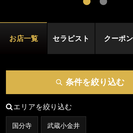
クーポン
東京
神奈川
埼玉
本日出勤のセラピスト
口コミ
茨城
栃木
群馬
即セラ
お店一覧
セラピスト
クーポ
体験談
ジャンルから探す
エリアから探す
写メ日記
条件を絞り込む
店舗型
マンション(個室)
東京
神奈川
埼玉
ニュース
エリアを絞り込む
茨城
栃木
群馬
国分寺
武蔵小金井
ギャラリー