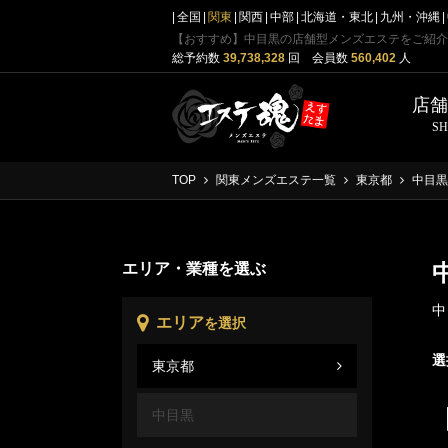
全国
関東
関西
中部
北海道・東北
九州・沖縄
【おすすめ】中目黒の店舗型メンズエステをご紹介
総予約数
39,738,328
回 会員数
560,402
人
店
S
TOP
関東メンズエステ一覧
東京都
中目黒
エリア・業種を選ぶ
中
エリア
を選択
選
東京都
東京
中目黒