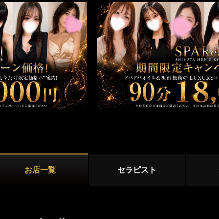
新宿
大久保・高田馬場
店舗型
吉祥寺・三鷹
国分寺・武蔵小金井
マンション型
初台・幡ヶ谷・笹塚
調布・府中
出張
西東京(田無)・東村山
施術内容
オプション
池袋・大塚エリア
池袋
大塚・巣鴨
鼠径部マッサージ
オイルマッサージ
リンパマッサ
練馬・成増
ストレッチ
あかすり
タイ古式マッ
お店一覧
セラピスト
洗体
脱毛
恵比寿・渋谷・六本木エリア
恵比寿
中目黒