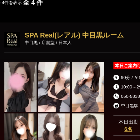
渋谷・代々木・表参道
六本木・赤坂・青山
全 4 件
～4件を表示
新橋・品川エリア
SPA Real(レアル) 中目黒ルーム
東京駅・日本橋・八丁堀
銀座・新橋
中目黒 / 店舗型 / 日本人
浜松町・田町
五反田・品川
本日ご案内
上野・秋葉原・錦糸町エリア
90分 / ￥
錦糸町・亀戸
葛西・小岩・新小岩
10:00～2
050-5838
市ヶ谷・四谷
上野・御徒町・浅草
中目黒駅
日暮里・鶯谷
北千住・綾瀬・亀有
本日出勤
6名
東京その他エリア