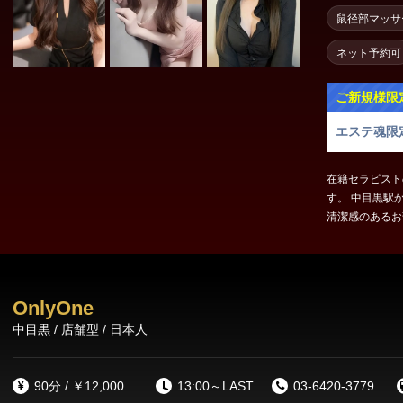
東京23区出張
鼠径部マッサ
ネット予約可
ご新規様限
エステ魂限
在籍セラピスト
す。 中目黒駅
清潔感のあるお
ステファンに自
ました。 極上
OnlyOne
中目黒 / 店舗型 / 日本人
90分 / ￥12,000
13:00～LAST
03-6420-3779