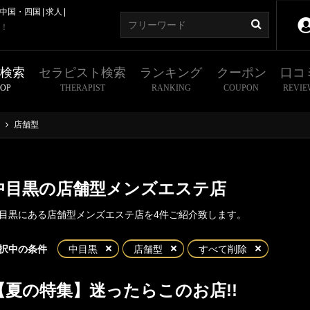
中国・四国
求人
！
舗検索
セラピスト検索
ランキング
クーポン
口コ
HOP
THERAPIST
RANKING
COUPON
REVIE
店舗型
中目黒の店舗型メンズエステ店
目黒にある店舗型メンズエステ店を4件ご紹介致します。
東京
神奈川
埼玉
千葉
択中の条件
中目黒
店舗型
すべて削除
都
新宿・西東京エリア
【夏の特集】迷ったらこのお店!!