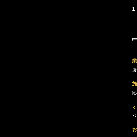
1
業
店
施
鼠
オ
パ
お