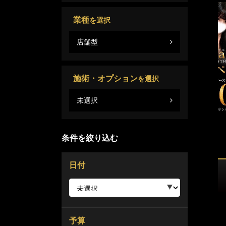
業種
を選択
店舗型
施術・オプション
を選択
未選択
条件を絞り込む
日付
予算