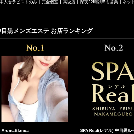
本人セラピストのみ
完全個室
高級店
深夜22時以降も営業
ネッ
中目黒メンズエステ お店ランキング
AromaBlanca
SPA Real(レアル) 中目黒ル