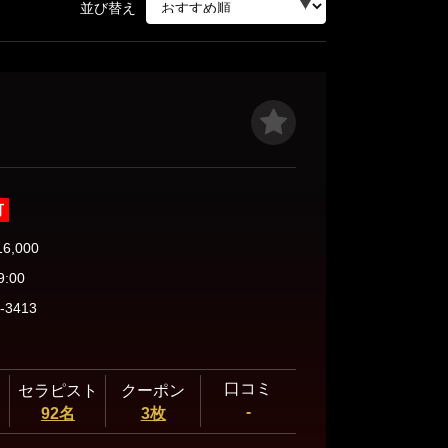
三軒茶屋・自由が丘・二子玉川
並び替え
人形町・茅場町・門前仲町
蒲田・大森・大井町
可
16,000
飯田橋・神楽坂・水道橋
9:00
-3413
秋葉原・神田・浅草橋
口コミ
セラピスト
クーポン
-
92名
3枚