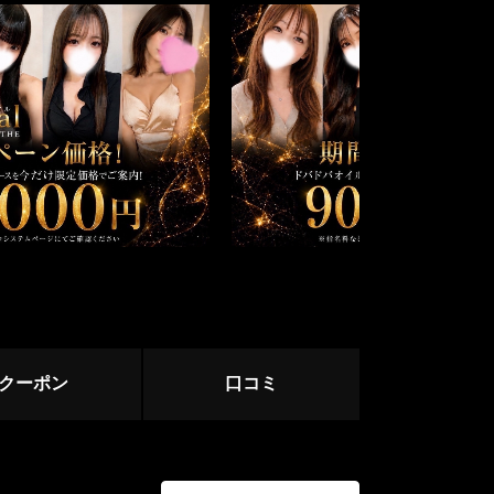
中野・高円寺・荻窪
下北沢・明大前
立川・八王子・町田
赤羽・王子・板橋
ージ
サージ
クーポン
口コミ
目黒・麻布