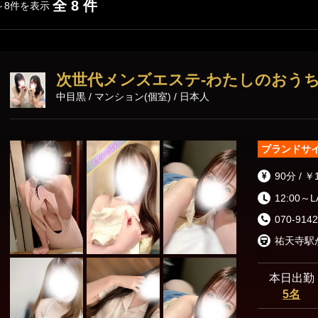
渋谷・代々木・表参道
六本木・赤坂・青山
全 8 件
～8件を表示
新橋・品川エリア
次世代メンズエステ-わたしのおうち
東京駅・日本橋・八丁堀
銀座・新橋
中目黒 / マンション(個室) / 日本人
浜松町・田町
五反田・品川
ブランドサ
上野・秋葉原・錦糸町エリア
90分 / ￥
錦糸町・亀戸
葛西・小岩・新小岩
12:00～
070-9142
市ヶ谷・四谷
上野・御徒町・浅草
日暮里・鶯谷
北千住・綾瀬・亀有
本日出勤
5名
東京その他エリア