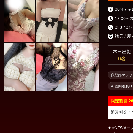
予約をお勧め致
ご予約のキャン
80分 / ￥
※お支払い確認
12:00～2
無料で可能です
通知でのお電話はお受けでき
080-4044
が出来ることを
本日出勤
6名
鼠径部マッサ
初回割引あり
限定割引
2
通常料金 / 7
★☆NEWオー