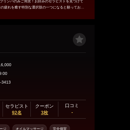
プリンパのみご用意！お好みのセラピストを見つけて
様の疲れを癒す特別な選択肢の一つになると願っており
ンルームタイプでゆっくりできます♪極上の癒しを“お客
提供いたします。
16,000
9:00
-3413
口コミ
セラピスト
クーポン
-
92名
3枚
ージ
オイルマッサージ
完全個室