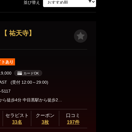
三軒茶屋・自由が丘・二子玉川
並び替え
【 祐天寺】
人形町・茅場町・門前仲町
蒲田・大森・大井町
イトあり
19,000
カードOK
飯田橋・神楽坂・水道橋
LAST
(受付 12:00～29:00)
-5117
秋葉原・神田・浅草橋
祐天寺駅から徒歩4分 中目黒駅から徒歩20分 タクシー７分 ショートメール LINE メールアドレス お電話 にてご案内させていただきます。
セラピスト
クーポン
口コミ
33名
3枚
197件