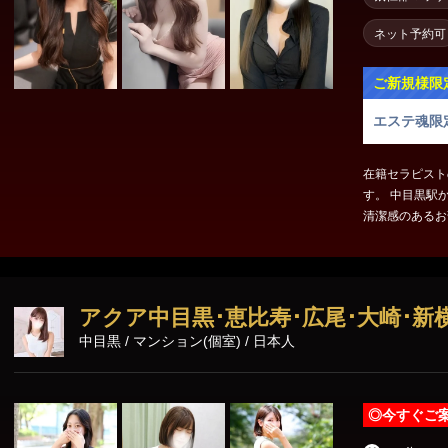
ネット予約可
ご新規様限
エステ魂限
在籍セラピスト
す。 中目黒駅
清潔感のあるお
ステファンに自
ました。 極上
アクア中目黒･恵比寿･広尾･大崎･新
中目黒 / マンション(個室) / 日本人
◎
今すぐご