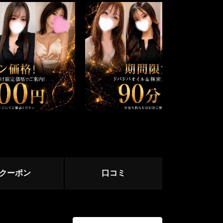
中野・高円寺・荻窪
下北沢・明大前
立川・八王子・町田
赤羽・王子・板橋
ージ
サージ
クーポン
口コミ
目黒・麻布