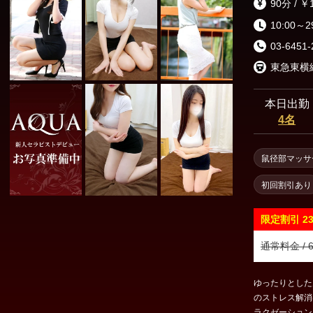
90分 / ￥
10:00～2
03-6451-
本日出勤
4名
鼠径部マッサ
初回割引あり
限定割引
2
通常料金 / 6
ゆったりとした
のストレス解消
ラクゼーション＆ト