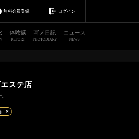
無料会員登録
ログイン
ミ
体験談
写メ日記
ニュース
W
REPORT
PHOTODIARY
NEWS
ズエステ店
す。
茨城
栃木
群馬
除