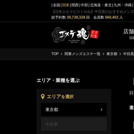
全国
関東
関西
中部
北海道・東北
九州・沖縄
【日本人セラピストのみ】中目黒のおすすめメンズ
総予約数
39,738,328
回 会員数
560,402
人
店
S
TOP
関東メンズエステ一覧
東京都
中目黒
エリア・業種を選ぶ
日
エリア
を選択
選
東京都
東京
中目黒