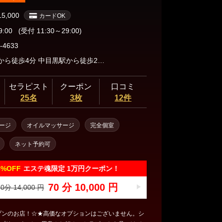
します。 是非素敵なひと時をご堪能くださいませ。 ◾️
セルについて◾️ ◯ご予約確定後はキャンセル料金100%
15,000
カードOK
後次回のご利用が可能です。 ◯日時の変更は1回のみ
9:00
(受付 11:30～29:00)
。 ※ご指名の場合は同じセラピストが条件です。 ◯非
ません。 お互いに気持ちの良いお取引き
-4633
お願い致します。
祐天寺駅から徒歩4分 中目黒駅から徒歩20分 タクシー７分 ショートメール お電話 にてご案内させていただきます。
セラピスト
クーポン
口コミ
25名
3枚
12件
ージ
オイルマッサージ
完全個室
ネット予約可
8%
OFF
エステ魂限定 1万円クーポン！
70 分 10,000 円
0分 14,000 円
プンのお店！☆★高価なオプションはございません。シ