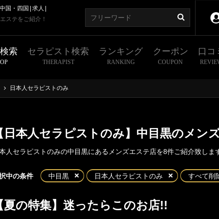
中国・四国
求人
エステをご紹介！
舗検索
セラピスト検索
ランキング
クーポン
口コ
HOP
THERAPIST
RANKING
COUPON
REVIE
日本人セラピストのみ
【日本人セラピストのみ】中目黒のメン
本人セラピストのみの中目黒にあるメンズエステ店を8件ご紹介致しま
東京
神奈川
埼玉
千葉
択中の条件
中目黒
日本人セラピストのみ
すべて削
都
新宿・西東京エリア
【夏の特集】迷ったらこのお店!!