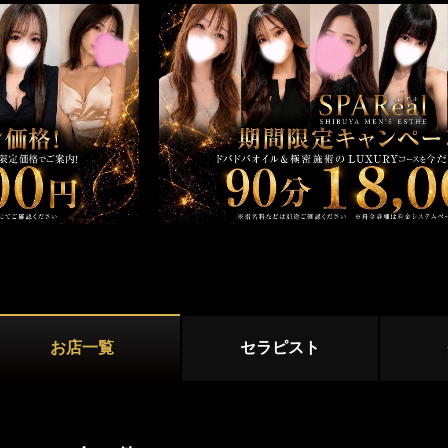
新宿
大久保・高田馬場
店舗型
吉祥寺・三鷹
国分寺・武蔵小金井
マンション型
初台・幡ヶ谷・笹塚
調布・府中
出張
西東京(田無)・東村山
施術内容
オプション
池袋・大塚エリア
池袋
大塚・巣鴨
鼠径部マッサージ
オイルマッサージ
リンパマッサ
練馬・成増
ストレッチ
あかすり
タイ古式マッ
お店一覧
セラピスト
洗体
脱毛
恵比寿・渋谷・六本木エリア
恵比寿
中目黒