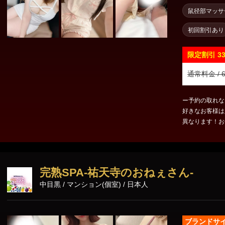
東京23区出張
鼠径部マッサ
初回割引あり
限定割引
3
通常料金 / 6
ー予約の取れな
好きなお客様は必ずハマります
異なります！お会いして
た】【この女性
当のメンズエス
お客様を丁寧に
はセラピスト独
完熟SPA-祐天寺のおねぇさん-
採用基準は25
中目黒 / マンション(個室) / 日本人
決めています。
せん。 違法裏
ファンのお客様に納
が人気ですので
ブランドサ