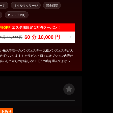
ージ
オイルマッサージ
完全個室
ネット予約可
3%
OFF
エステ魂限定 1万円クーポン！
60 分 10,000 円
0分 15,000 円
い祐天寺唯一のメンズエステー 元祖メンズエステが大
！ セラピスト個々にオプション内容が
からのお楽しみ♡ 【この店を選んでよかっ
に会えて良かった】 本当の癒し忘れていませんか？ 本
テはこれだった！と感動を与える究極のセラピストが
おもてなし致します！ メンズエステ特有のオプション
自で考案しお客様にご提供いたします。 セラピストの
%で容姿端麗だけではなく性格・技術重視で入店採用を
 技術講習は300分以上。 ペタペタマッサージは致しま
オプもありません。ご安心下さい。 全てのメンズエステ
得して頂けるお店でございます。 セラピスト個々
ご案内枠がすぐに埋まってしまうお店です。事前のご
イトあり