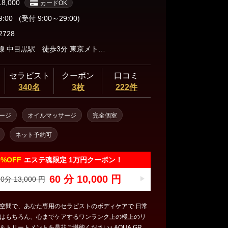
18,000
カードOK
9:00
(受付 9:00～29:00)
2728
東急東横線 中目黒駅 徒歩3分 東京メトロ：日比谷線 中目黒駅 徒歩3分
セラピスト
クーポン
口コミ
340名
3枚
222件
ージ
オイルマッサージ
完全個室
ネット予約可
3%
OFF
エステ魂限定 1万円クーポン！
60 分 10,000 円
0分 13,000 円
空間で、あなた専用のセラピストのボディケアで 日常
はもちろん、心までケアするワンランク上の極上のリ
リートメントを是非ご堪能ください♪ AQUA GRO