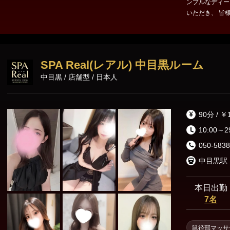
ンプルなディー
いただき、 皆
ます！ 全てワ
様の空間”でご
SPA Real(レアル) 中目黒ルーム
中目黒 / 店舗型 / 日本人
90分 / ￥
10:00～2
050-5838
中目黒駅
本日出勤
7名
鼠径部マッサ