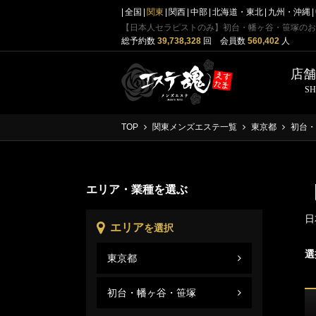
全国
関東
関西
中部
北海道・東北
九州・沖縄
【日本人セラピストのみ】初台・幡ヶ谷・笹塚のお
総予約数
39,738,328
回 会員数
560,402
人
店
S
TOP
関東メンズエステ一覧
東京都
初台・
エリア・業種を選ぶ
日
エリア
を選択
選
東京都
初台
東京
初台・幡ヶ谷・笹塚
初