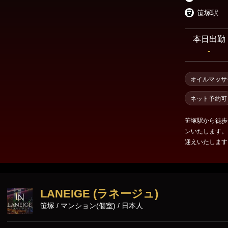
笹塚駅
本日出勤
-
オイルマッサ
ネット予約可
笹塚駅から徒歩
ンいたします。
迎えいたします 先に9月4日駅近徒歩1分 9月18日駅徒歩5分がそれぞ
順に オープン決定！ どうぞお楽しみお待ち下さいませ
人女子が続々入
LANEIGE (ラネージュ)
笹塚 / マンション(個室) / 日本人