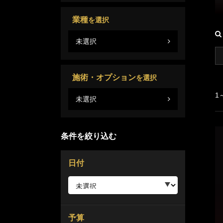
業種
を選択
未選択
施術・オプション
を選択
1
未選択
条件を絞り込む
日付
予算