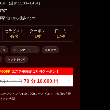
三軒茶屋・自由が丘・二子玉川
LAST
(受付 11:00～LAST)
9707
塚駅北口から徒歩２分‼️
人形町・茅場町・門前仲町
セラピスト
クーポン
口コミ
49名
1枚
17件
蒲田・大森・大井町
ージ
オイルマッサージ
完全個室
ネット予約可
飯田橋・神楽坂・水道橋
7%
OFF
エステ魂限定 1万円クーポン！
秋葉原・神田・浅草橋
70 分 10,000 円
0分 16,000 円
ルオプション 💘¥10，000コース 初めてご来店の方皆
ます😚😽