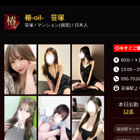
東京23区出張
椿-oil- 笹塚
笹塚 / マンション(個室) / 日本人
◎
今すぐご
80分 / ￥
13:00～2
090-7516
笹塚駅よ
本日出勤
12名
鼠径部マッサ