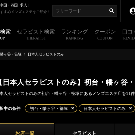
中国・四国
求人
すすめメンズエステをご紹介！
舗検索
セラピスト検索
ランキング
クーポン
口コ
HOP
THERAPIST
RANKING
COUPON
REVIE
幡ヶ谷・笹塚
日本人セラピストのみ
【日本人セラピストのみ】初台・幡ヶ谷
本人セラピストのみの初台・幡ヶ谷・笹塚にあるメンズエステ店を11
東京
神奈川
埼玉
千葉
択中の条件
初台・幡ヶ谷・笹塚
日本人セラピストのみ
・幡ヶ谷・笹塚
都
新宿・西東京エリア
台
幡ヶ谷
お店一覧
セラピスト