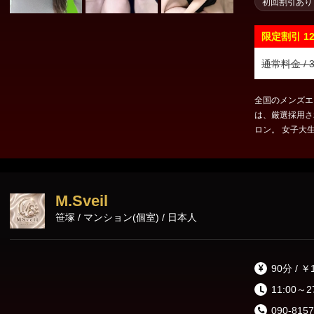
初回割引あり
限定割引
1
通常料金 / 3
全国のメンズエス
は、厳選採用さ
ロン。 女子大
持つ女性たちが
スピタリティを
て非日常なひと
朗会計。ルーム
M.Sveil
洗練された空間
笹塚 / マンション(個室) / 日本人
私たちは日々追
90分 / ￥
11:00～2
090-8157