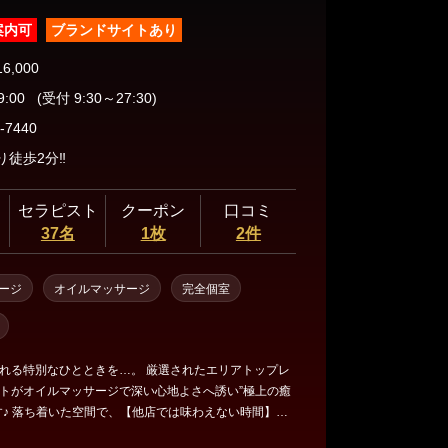
案内可
ブランドサイトあり
16,000
9:00
(受付 9:30～27:30)
-7440
り徒歩2分‼
セラピスト
クーポン
口コミ
37名
1枚
2件
ージ
オイルマッサージ
完全個室
れる特別なひとときを…。 厳選されたエリアトップレ
トがオイルマッサージで深い心地よさへ誘い”極上の癒
い時間】を
なひとときをお過ごしください♪ 厳選された日本人