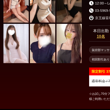
渋谷・代々木・表参道
六本木・赤坂・青山
12:00～
03-5969-
新橋・品川エリア
京王線笹
東京駅・日本橋・八丁堀
銀座・新橋
本日出勤
10名
浜松町・田町
五反田・品川
鼠径部マッサ
上野・秋葉原・錦糸町エリア
初回割引あり
錦糸町・亀戸
葛西・小岩・新小岩
限定割引
3
市ヶ谷・四谷
上野・御徒町・浅草
通常料金 / 7
日暮里・鶯谷
北千住・綾瀬・亀有
☆お試し70分フ
様ご利用いただけ
東京その他エリア