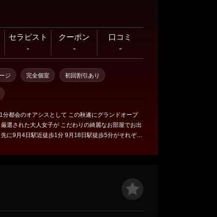
セラピスト
クーポン
口コミ
-
-
-
ージ
完全個室
初回割引あり
1分都会のオアシスとして この秋遂にグランドオープ
 厳選された大人女子が こだわりの綺麗なお部屋でお出
れ
 30代40代の大
店中です！ オープンまで今しばらくお待ちください