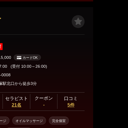
肌に優しいオイルを使い、大切なお客様一人ひとりに
！ 当店は駅から数分の場所に展開する
型のメンズエステです★ 周囲を気にせずリラッ
〜
イベート空間で、極上のオイルマッサージと特別な時
に、唯一無二のリラクゼーション体験をお届けします♪
可
15,000
カードOK
7:00
(受付 10:00～26:00)
-0008
塚駅北口から徒歩3分
クーポン
セラピスト
口コミ
-
21名
5件
ージ
オイルマッサージ
完全個室