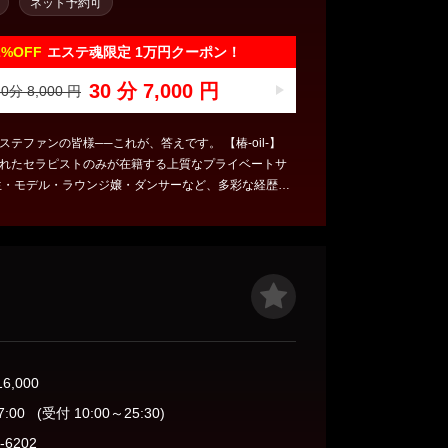
ネット予約可
2%
OFF
エステ魂限定 1万円クーポン！
30 分 7,000 円
0分 8,000 円
テファンの皆様──これが、答えです。 【椿-oil-】
れたセラピストのみが在籍する上質なプライベートサ
生・モデル・ラウンジ嬢・ダンサーなど、多彩な経歴を
、心を込めた丁寧な施術で心身を解きほぐします。 ホ
何よりも大切に、すべてのお客様に安心と満足、そし
ときをお届けいたします。 オプションは1点のみの明
内での追加提案や不明瞭な料金は一切ございません。
、そして確かな技術。 末長く愛されるお店づくりを、
求してまいります。
16,000
7:00
(受付 10:00～25:30)
-6202