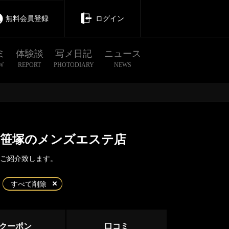
無料会員登録
ログイン
ミ
体験談
写メ日記
ニュース
W
REPORT
PHOTODIARY
NEWS
・笹塚のメンズエステ店
件ご紹介致します。
茨城
栃木
群馬
すべて削除
笹塚
クーポン
口コミ