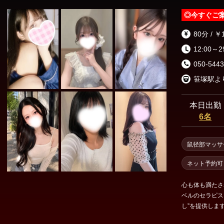
◎
今すぐご
80分 / ￥
12:00～2
050-5443
笹塚駅よ
本日出勤
6名
鼠径部マッサ
ネット予約可
心も体も満たさ
ベルのセラピス
し”を提供します♪ 落ち着いた空間で、【他店では味わえな
体感し、素敵で濃密