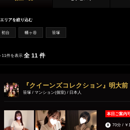
新宿
大久保・高田馬場
店舗型
吉祥寺・三鷹
国分寺・武蔵小金井
エリアを絞り込む
マンション型
初台・幡ヶ谷・笹塚
調布・府中
初台
幡ヶ谷
笹塚
出張
西東京(田無)・東村山
施術内容
オプション
全 11 件
～11件を表示
池袋・大塚エリア
池袋
大塚・巣鴨
鼠径部マッサージ
オイルマッサージ
リンパマッサ
『クイーンズコレクション』明大前
練馬・成増
ストレッチ
あかすり
タイ古式マッ
笹塚 / マンション(個室) / 日本人
洗体
脱毛
恵比寿・渋谷・六本木エリア
本日ご案内
恵比寿
中目黒
70分 / ￥