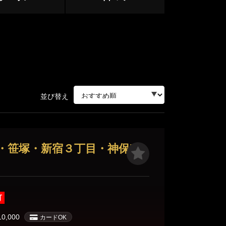
中野・高円寺・荻窪
下北沢・明大前
立川・八王子・町田
並び替え
赤羽・王子・板橋
ージ
・笹塚・新宿３丁目・神保町
サージ
可
目黒・麻布
10,000
カードOK