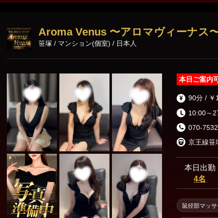
セラピストが、
真心こめてマッサージ致します
完全個室・ワンルーム
Aroma Venus 〜アロマヴィーナス
クスできるプラ
笹塚 / マンション(個室) / 日本人
間を求める紳士
本日ご案内
90分 / ￥
10:00～2
070-7532
京王線笹
本日出勤
4名
鼠径部マッサ