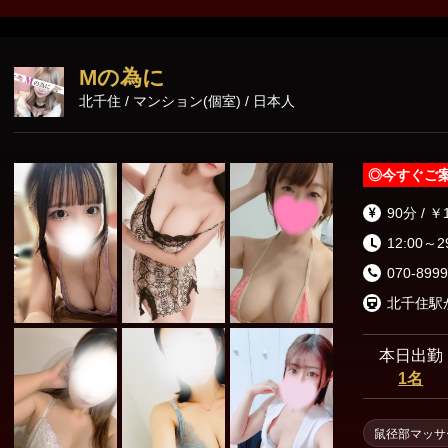
東京23区出張
と心のこもった
特別なおもてなしをお受
ストさんと最高
Mの為に
北千住 / マンション(個室) / 日本人
◎
今すぐご
90分 / ￥
12:00～2
070-8999
北千住駅
本日出勤
1名
鼠径部マッサ