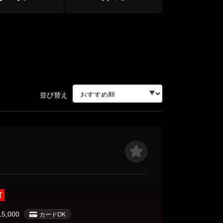
中野・高円寺・荻窪
下北沢・明大前
立川・八王子・町田
並び替え
赤羽・王子・板橋
ージュ
可
目黒・麻布
15,000
カードOK