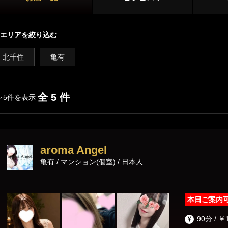
新宿
大久保・高田馬場
店舗型
新井
吉祥寺・三鷹
国分寺・武蔵小金井
エリアを絞り込む
マンション型
初台・幡ヶ谷・笹塚
調布・府中
北千住
亀有
出張
西東京(田無)・東村山
施術内容
オプション
全 5 件
～5件を表示
池袋・大塚エリア
池袋
大塚・巣鴨
パウダーマッサージ
耳かき
リンパドレナ
aroma Angel
練馬・成増
ディープリンパ
ダブルセラピスト
コスプレ
亀有 / マンション(個室) / 日本人
ホイップ
極液
恵比寿・渋谷・六本木エリア
本日ご案内
恵比寿
中目黒
90分 / ￥