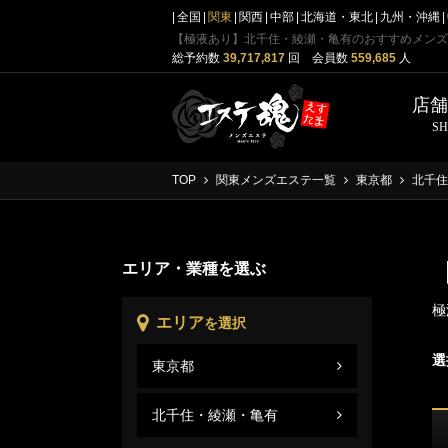
全国
関東
関西
中部
北海道・東北
九州・沖縄
【極液あり】北千住・綾瀬・亀有のおすすめメンズ
総予約数
39,717,817
回 会員数
559,685
人
店
S
TOP
関東メンズエステ一覧
東京都
北千住
エリア・業種を選ぶ
極
エリア
を選択
選
東京都
北千
東京
北千住・綾瀬・亀有
北