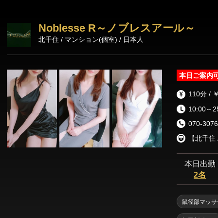
います💆‍♀️💞 🚗💨ホテル・ご自宅など、ご希望の場所までスピーディー
にお伺い。 一
Noblesse R～ノブレスアール～
で夢のようなひ
北千住 / マンション(個室) / 日本人
ような極上のリラクゼ
ふれる美女ばか
い距離感で心を
がリピート必至です🌼 🌟【AromaT2】は、大
本日ご案内
イクラス専門店
セラピストたち
110分 / 
常に最高品質を
10:00～2
完全プライベートな癒
べる贅沢。 都
070-3076
高峰の美と癒し
体を優しく包み込
本日出勤
2名
鼠径部マッサ