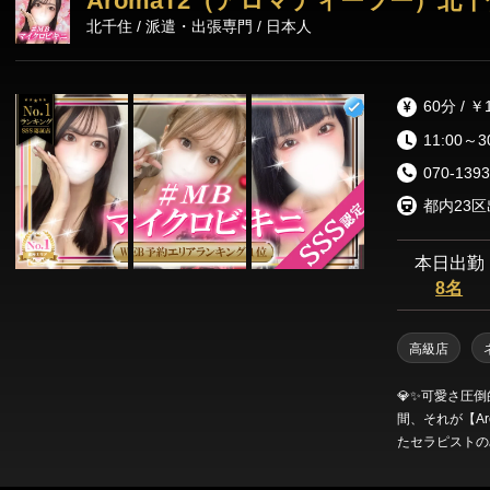
AromaT2（アロマティーツー）北千
北千住 / 派遣・出張専門 / 日本人
60分 / ￥
11:00～3
070-1393
都内23
本日出勤
8名
高級店
💎✨可愛さ圧倒
間、それが【AromaT2】💐 👑数あ
たセラピストの
ックス」「施術
なだけじゃない