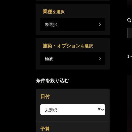
業種
西
を選択
未選択
施術・オプション
を選択
1
極液
条件を絞り込む
日付
予算