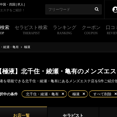
中国・四国
求人
エステをご紹介！
舗検索
セラピスト検索
ランキング
クーポン
口コ
HOP
THERAPIST
RANKING
COUPON
REVIE
・綾瀬・亀有
極液
【極液】北千住・綾瀬・亀有のメンズエス
液を堪能できる北千住・綾瀬・亀有にあるメンズエステ店を5件ご紹介
東京
神奈川
埼玉
千葉
択中の条件
北千住・綾瀬・亀有
極液
すべて削除
住・綾瀬・亀有
都
新宿・西東京エリア
千住
綾瀬
お店一覧
セラピスト