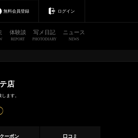
無料会員登録
ログイン
ミ
体験談
写メ日記
ニュース
W
REPORT
PHOTODIARY
NEWS
テ店
致します。
茨城
栃木
群馬
亀有
クーポン
口コミ