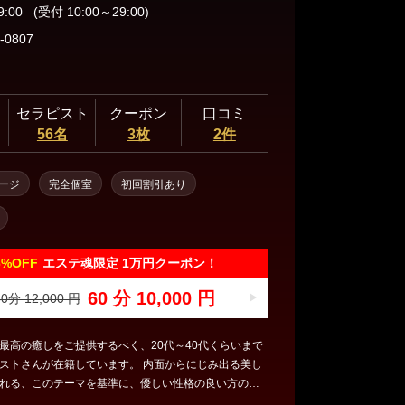
三軒茶屋・自由が丘・二子玉川
9:00
(受付 10:00～29:00)
-0807
人形町・茅場町・門前仲町
セラピスト
クーポン
口コミ
56名
3枚
2件
蒲田・大森・大井町
ージ
完全個室
初回割引あり
飯田橋・神楽坂・水道橋
6%
OFF
エステ魂限定 1万円クーポン！
秋葉原・神田・浅草橋
60 分 10,000 円
0分 12,000 円
最高の癒しをご提供するべく、20代～40代くらいまで
が在籍しています。 内面からにじみ出る美し
れる、このテーマを基準に、優しい性格の良い方のみ
いても、ゆっくり