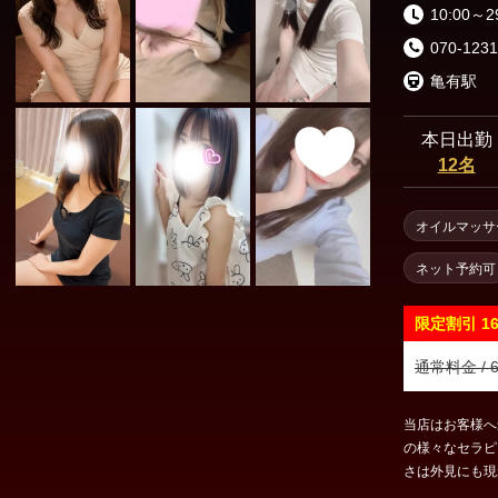
渋谷・代々木・表参道
六本木・赤坂・青山
10:00～2
070-1231
新橋・品川エリア
亀有駅
東京駅・日本橋・八丁堀
銀座・新橋
本日出勤
12名
浜松町・田町
五反田・品川
オイルマッサ
上野・秋葉原・錦糸町エリア
ネット予約可
錦糸町・亀戸
葛西・小岩・新小岩
限定割引
1
市ヶ谷・四谷
上野・御徒町・浅草
通常料金 / 6
日暮里・鶯谷
北千住・綾瀬・亀有
当店はお客様へ
の様々なセラピストさん
さは外見にも現
東京その他エリア
を積極的に採用中。 どのセラピストをお選びいただ