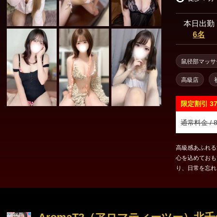
本日出勤
6名
鼠径部マッサ
高級店
限定割引
3
通常料金 / 8
高級感あふれる
心を込めておも
り、日常を忘れ
る、ワンランク