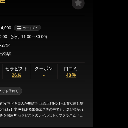
住
14,000
カードOK
0:00
(受付 11:00～30:00)
-2794
区出張駅
クーポン
セラピスト
口コミ
-
26名
40件
ネット予約可
的❗イマドキ美人が集結❗✨ 正真正銘No.1⭐️上質な癒し空
る出張エステの中でも、選び抜かれ
みを採用💖 セラピストのレベルはトップクラス⚠️ 「ル
」「ホスピタリティ」そのすべてが高水準🌹 ただ綺麗
、心から癒してくれる“本物の美女”たちが勢ぞろいして