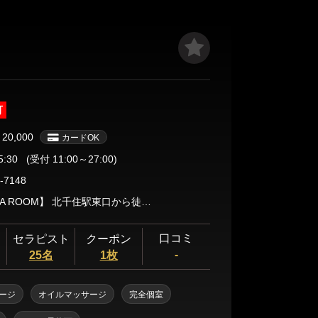
流セラピストによる密着オイルトリートメントは、まる
ととき🫧 身体の疲れだけでなく、心の奥までとろける
ーションをお届けします🌙💫 💋全員が清潔感あ
り。 癒しの香りに包まれながら、柔らかな手つきと甘
奪われる…💕 疲れが溶けていくような幸福感に、誰も
手グループが手がける“ハ
可
”として、業界内でも圧倒的な信頼と人気を誇ります。
の教育・マナー・技術はすべて徹底管理されており、
￥20,000
カードOK
キープ💫 初めての方でも安心してご利用いただける、
5:30
(受付 11:00～27:00)
しの時間をご提供いたします🕯️✨ 📞電話一本で呼
会の喧騒を離れ、あなただけの癒し空間を—💖 今夜、最
-7148
を体感してください。 【AromaT2】があなたの心と身
【北千住 A ROOM】 北千住駅東口から徒歩3分 お気軽にお問合せください♪
みます💐🌙
口コミ
セラピスト
クーポン
-
25名
1枚
ージ
オイルマッサージ
完全個室