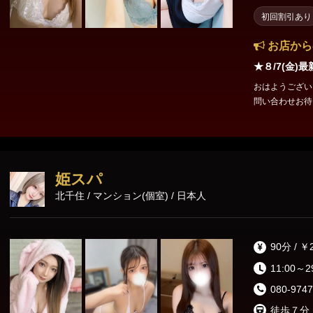
初回割引あり
お店から
★８/7(金)
おはようござい
問い合わせお待ちしております！ 🌸
姫スパ
北千住 / マンション(個室) / 日本人
90分 / ￥
11:00～2
080-9747
徒歩７分