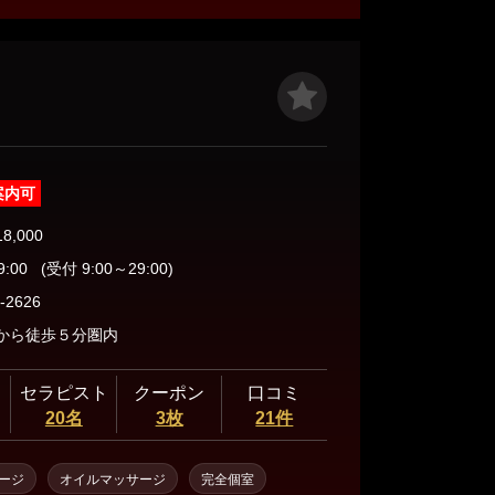
施術、丁寧なマッサージ……など亀有エリアで唯一の
けいただけます。 ぜひ、お気に入りのセラピ
のひと時をお過ごしくださいませ。
案内可
18,000
9:00
(受付 9:00～29:00)
-2626
から徒歩５分圏内
セラピスト
クーポン
口コミ
20名
3枚
21件
ージ
オイルマッサージ
完全個室