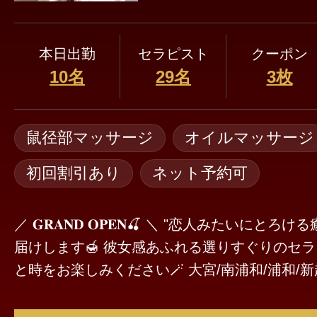
本日出勤
セラピスト
クーポン
10名
29名
3枚
鼠径部マッサージ
オイルマッサージ
初回割引あり
ネット予約可
／ 𝐆𝐑𝐀𝐍𝐃 𝐎𝐏𝐄𝐍🍒 ＼ "恋人みたいにとろける癒しを"あなたにお
届けします🍯 彼女感あふれる選りすぐりのセ
と時をお楽しみください🪄 大宮/南浦和/浦和/新越谷 駅徒歩5分🚶
たくさんのお問い合わせお待ちしております🍒