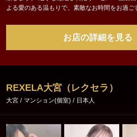
よる愛のある温もりで、素敵なお時間をお過ごし下さ
忘れリラックスしていただけるように、キレイ
ある室内と真心こもった接客でお迎えさせていただ
お店の詳細を見る
ートメント技術だけではなく心の支えのような
たちは本格的なリラクゼーションを目指します
が、皆様に素敵な時間を過ごしてもらえるよう
をご用意しております。 沢山のお客様にお逢いできるのを楽しみ
にしています。
REXELA大宮（レクセラ）
大宮 / マンション(個室) / 日本人