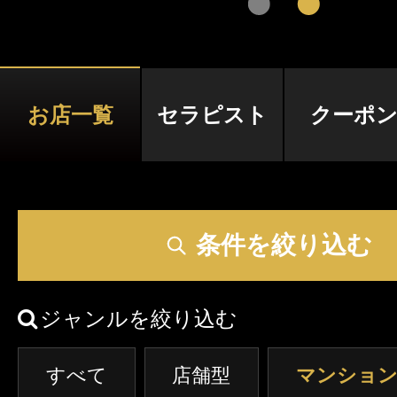
クーポン
東京
神奈川
埼玉
本日出勤のセラピスト
口コミ
茨城
栃木
群馬
即セラ
お店一覧
セラピスト
クーポ
体験談
ジャンルから探す
エリアから探す
写メ日記
条件を絞り込む
店舗型
マンション(個室)
東京
神奈川
埼玉
ニュース
ジャンルを絞り込む
茨城
栃木
群馬
すべて
店舗型
マンション
ギャラリー