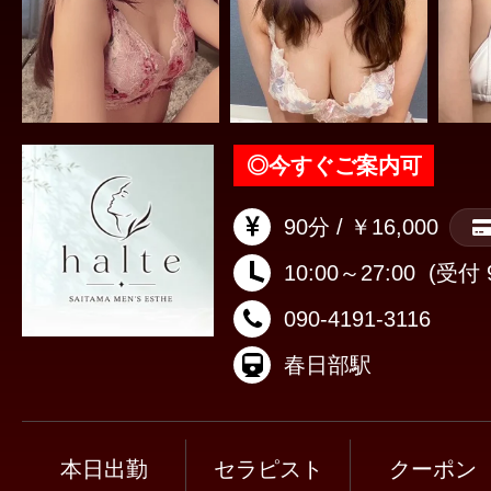
◎
今すぐご案内可
90分 / ￥16,000
10:00～27:00
(受付 9
090-4191-3116
春日部駅
本日出勤
セラピスト
クーポン