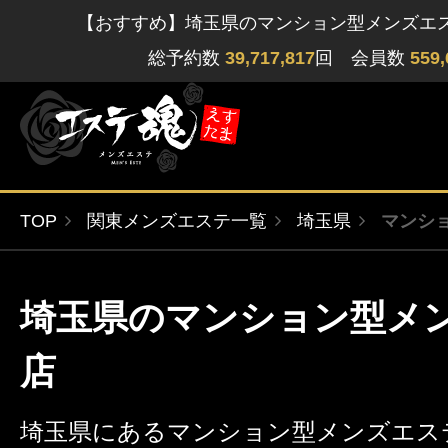
【おすすめ】埼玉県のマンション型メンズエ
総予約数
39,717,817
回 会員数
559,
TOP
関東メンズエステ一覧
埼玉県
マンシ
ゲストさん
閲覧履歴
関東版
関西版
埼玉県のマンション型メ
無料会員登録
北海道・東北版
九州・沖縄版
店
ログイン
埼玉県にあるマンション型メンズエステ