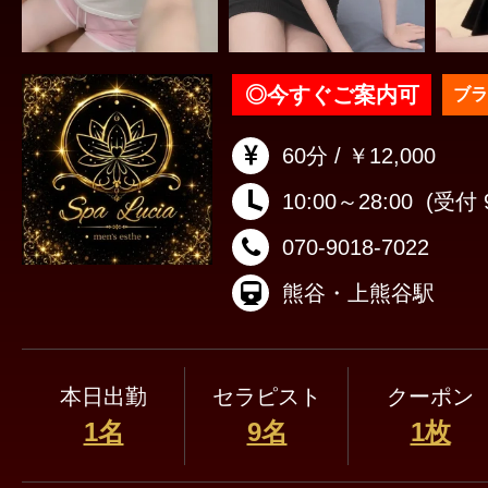
◎
今すぐご案内可
ブラ
60分 / ￥12,000
10:00～28:00
(受付 9
070-9018-7022
熊谷・上熊谷駅
本日出勤
セラピスト
クーポン
1名
9名
1枚