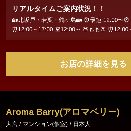
リアルタイムご案内状況！！
🏡北坂戸・若葉・鶴ヶ島🏡 ⏰最短 12:00〜⏰️ 🪼まりん
⏰12:00～17:00 🈳12:00～ 🍑もも🍑 ⏰12:00～18:00 🈳1
2:00～ 💜はづき💜 ⏰12:00～17:00 🙇‍♂️12:00〜14:00 🈳14:
20～最終15:30ラスト①枠🉑 🆕まや🆕入店割🎊 ⏰12:00～
18:00 🙇‍♂️12:00〜14:00トロ 🈳14:20～ 💙みさき💙 ⏰14:00
お店の詳細を見る
～1:00 🙇‍♂️14:50〜16:20 🈳16:40～ 🙇‍♂️19:00〜
50〜 🌛夜の部🌛 🫧れい🫧 💗じゅり💗 🌿ゆう🌿 🍯ゆん🍯
ラスト①枠🉑 🈵完売🈵 🐇めい🐇
Aroma Barry(アロマベリー)
大宮 / マンション(個室) / 日本人