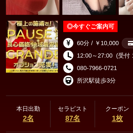
◎
今すぐご案内可
60分 / ￥10,000
12:00～27:00
(受付 1
080-7966-0721
所沢駅徒歩3分
本日出勤
セラピスト
クーポン
2名
87名
1枚