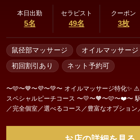
本日出勤
セラピスト
クーポン
5名
49名
3枚
鼠径部マッサージ
オイルマッサージ
初回割引あり
ネット予約可
〜🩵〜💙〜💜〜💚〜 オイルマッサージ特化✨ ⚠️中
スペシャルピーチコース 〜💛〜🧡〜🩷〜❤️〜 駅近／周辺コインＰ
／完全個室／選べるコース／豊富なオプション／
ayPay🉑 90分以上《ご新規様🔰2,000円OFF》
お店の詳細を見る