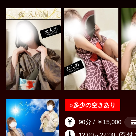
○
多少の空きあり
90分 / ￥15,000
12:00～27:00
(受付 1