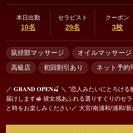
本日出勤
セラピスト
クーポン
10名
29名
3枚
鼠径部マッサージ
オイルマッサージ
高級店
初回割引あり
ネット予約
／ 𝐆𝐑𝐀𝐍𝐃 𝐎𝐏𝐄𝐍🍒 ＼ "恋人みたいにとろける癒しを"あなたにお
届けします🍯 彼女感あふれる選りすぐりのセ
と時をお楽しみください🪄 大宮/南浦和/浦和/新越谷 駅徒歩5分🚶
たくさんのお問い合わせお待ちしております🍒