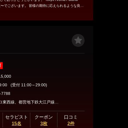
。 皆様の期待に応えられるような良質
業時間：11:00～28:00 エリア：人
前仲町 最寄駅：門前仲町駅 電話番号：080-3016-27
（なぎ） 🩷ゆうな ご予約お待ちしております。
可
15,000
9:00
(受付 11:00～29:00)
-7788
東京メトロ東西線、都営地下鉄大江戸線、門前仲町駅から徒歩30秒のアクセス抜群の場所にございます。
セラピスト
クーポン
口コミ
15名
3枚
2件