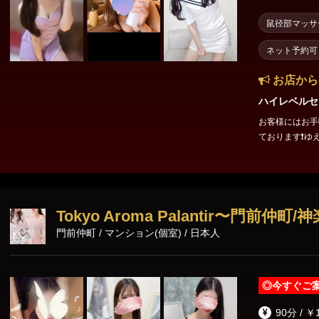
鼠径部マッサ
ネット予約可
お店から
ハイレベルセラ
お客様にはお手
ております❗ゆ
経営が続くのは
お待ちしてます
Tokyo Aroma Palantir〜門前仲町
門前仲町 / マンション(個室) / 日本人
◎
今すぐご
90分 / ￥