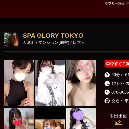
※フリー限定 ※ご新規様限
東京23区出張
80-7958-0011
SPA GLORY TOKYO
人形町 / マンション(個室) / 日本人
◎
今すぐご
90分 / ￥
12:00～2
070-9086
本日出勤
5名