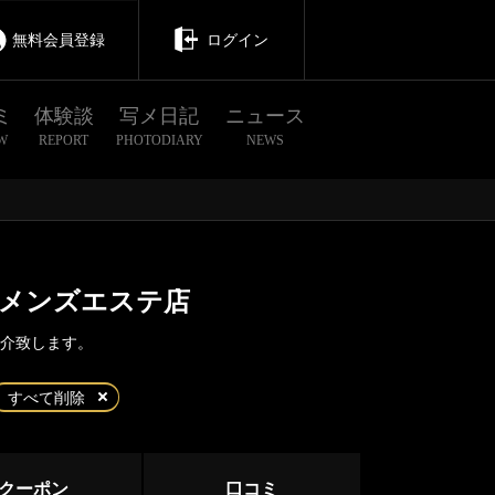
無料会員登録
ログイン
ミ
体験談
写メ日記
ニュース
W
REPORT
PHOTODIARY
NEWS
型メンズエステ店
紹介致します。
茨城
栃木
群馬
すべて削除
門前仲町
クーポン
口コミ