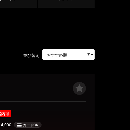
中野・高円寺・荻窪
下北沢・明大前
立川・八王子・町田
並び替え
赤羽・王子・板橋
ージ
サージ
案内可
目黒・麻布
14,000
カードOK