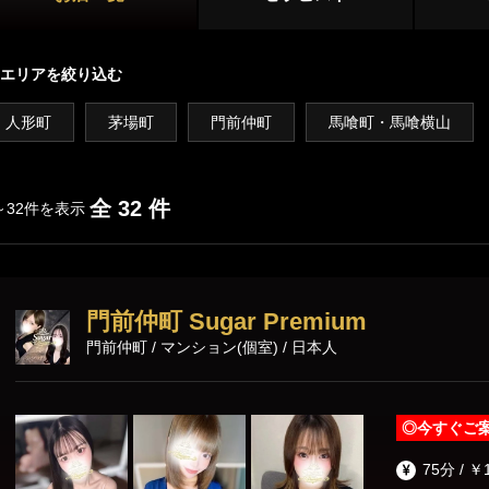
新宿
大久保・高田馬場
店舗型
喰町・馬喰横山
吉祥寺・三鷹
国分寺・武蔵小金井
エリアを絞り込む
マンション型
初台・幡ヶ谷・笹塚
調布・府中
人形町
茅場町
門前仲町
馬喰町・馬喰横山
出張
西東京(田無)・東村山
施術内容
オプション
全 32 件
～32件を表示
池袋・大塚エリア
池袋
大塚・巣鴨
鼠径部マッサージ
オイルマッサージ
リンパマッサ
門前仲町 Sugar Premium
練馬・成増
ストレッチ
あかすり
タイ古式マッ
門前仲町 / マンション(個室) / 日本人
洗体
脱毛
恵比寿・渋谷・六本木エリア
◎
今すぐご
恵比寿
中目黒
75分 / ￥