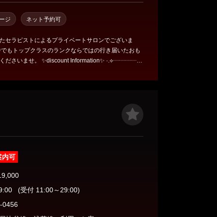
ージ
ネット予約可
たセラピストによるプライベートサロンでございま
中でもトップクラスのランクならではの行き届いたおも
nt Information✨️ ·.⟡┈┈┈┈┈
𝟎𝟎円引きクーポン 👑
,𝟎𝟎𝟎円引きクーポン ❄️リピーター様❄️ ◾︎LINE
𝟎𝟎𝟎円引きクーポン 90分 ¥19000 ⇒ ¥18,000
20,000 120分¥25,000 ⇒ ¥24,000 ※複数の併用が
でご了承ください ※予告なく終了させていただく可能
案内可
19,000
9:00
(受付 11:00～29:00)
-0456