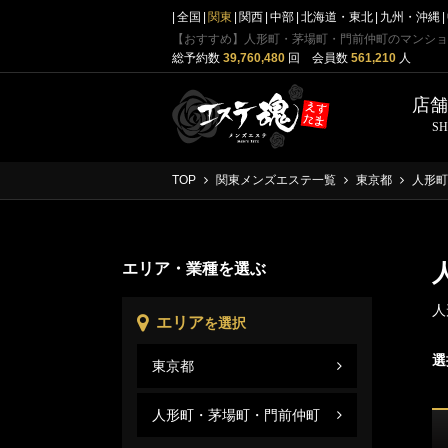
全国
関東
関西
中部
北海道・東北
九州・沖縄
【おすすめ】人形町・茅場町・門前仲町のマンショ
総予約数
39,760,480
回 会員数
561,210
人
店
S
TOP
関東メンズエステ一覧
東京都
人形町
エリア・業種を選ぶ
人
エリア
を選択
選
東京都
人形
東京
人形町・茅場町・門前仲町
人