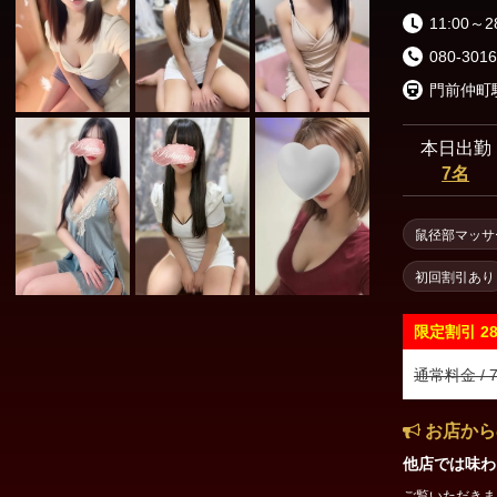
11:00～2
080-3016
門前仲町
本日出勤
7名
鼠径部マッサ
初回割引あり
限定割引
2
通常料金 / 7
お店から
他店では味わ
ご覧いただきまして