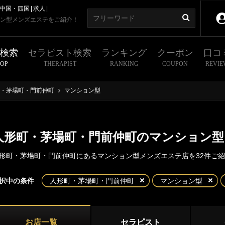
中国・四国
求人
ン型メンズエステをご紹介！
舗検索
セラピスト検索
ランキング
クーポン
口コ
HOP
THERAPIST
RANKING
COUPON
REVIE
・茅場町・門前仲町
マンション型
人形町・茅場町・門前仲町のマンション
形町・茅場町・門前仲町にあるマンション型メンズエステ店を32件ご
東京
神奈川
埼玉
千葉
択中の条件
人形町・茅場町・門前仲町
マンション型
町・茅場町・門前仲町
都
新宿・西東京エリア
形町
茅場町
お店一覧
セラピスト