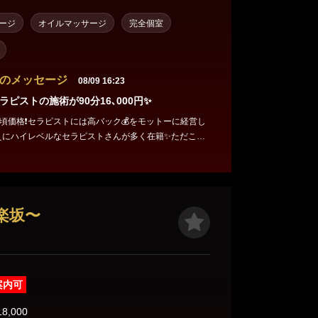
ージ
オイルマッサージ
完全個室
のメッセージ
08/09 16:23
ピストの施術が90分16､000円✨
頃価格❗セラピストには高バック💰をモットーに経営し
えにハイレベルなセラピストさんが多く在籍✨ただこの
お客様のご愛顧があってのこと💕たくさんのご予約を
😊
/神楽坂〜
案内可
18,000