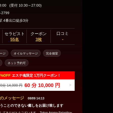
8:00
(受付 10:30～27:00)
-2799
駅 4番出口徒歩3分
口コミ
セラピスト
クーポン
-
55名
3枚
ージ
オイルマッサージ
完全個室
ネット予約可
8%
OFF
エステ魂限定 1万円クーポン！
60 分 10,000 円
0分 14,000 円
のメッセージ
08/09 14:13
うことのできない癒しをお届け致します
ありがとうございます。 Tokyo Aroma Palantir〜