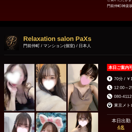
門前仲町/神楽坂〜でございます
なお店作りを目指しております。 営
形町・茅場町・門
99 ★☆★本日出勤のセラピスト★☆★ 🩷のあ 🩷とあ 🩷りんか 🩷凪
Relaxation salon PaXs
門前仲町 / マンション(個室) / 日本人
本日ご案内
70分 / ￥
12:00～2
080-4112
本日出勤
4名