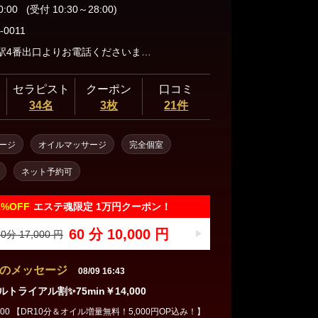
三軒茶屋・自由が丘・二子玉川
0:00
(受付 10:30～28:00)
-0011
門前仲町駅4番出口よりお電話くださいませ♪
人形町・茅場町・門前仲町
セラピスト
クーポン
口コミ
34名
3枚
21件
蒲田・大森・大井町
ージ
オイルマッサージ
完全個室
ネット予約可
飯田橋・神楽坂・水道橋
1%
OFF
エステ魂限定 1万円クーポン！
秋葉原・神田・浅草橋
60 分 10,000 円
0分 17,000 円
のメッセージ
08/09 16:43
トライアル割✨75min￥14,000
14,000 【DR10分＆オイル増量無料！5,000円OP込み！】