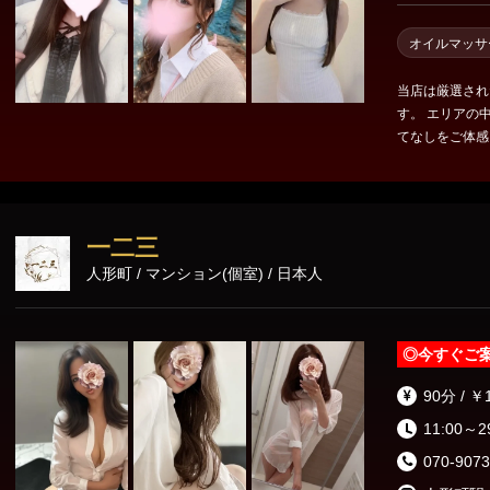
オイルマッサ
当店は厳選され
す。 エリアの
てなしをご体感くださいませ。 ✨️discou
┈┈┈┈┈┈┈┈┈⟡.· 🌸ご新規様🌸 ◾︎新規割𝟏,
全ユーザー様👑 ◾︎新人割𝟏
割、Blueskyフォロー割 𝟏,
100分¥21,000 ⇒ ¥
一二三
出来かねますの
人形町 / マンション(個室) / 日本人
性があります
◎
今すぐご
90分 / ￥
11:00～2
070-9073