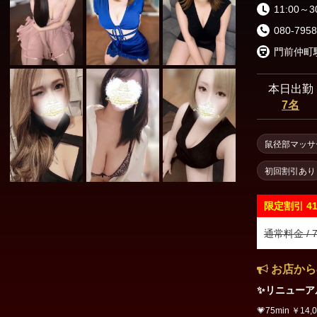
渋谷・代々木・表参道
六本木・赤坂・青山
11:00～3
080-7958
新橋・品川エリア
東京駅・日本橋・八丁堀
銀座・新橋
本日出勤
7名
浜松町・田町
五反田・品川
鼠径部マッサ
上野・秋葉原・錦糸町エリア
初回割引あり
錦糸町・亀戸
葛西・小岩・新小岩
限定割引
4
市ヶ谷・四谷
上野・御徒町・浅草
通常料金 / 7
日暮里・鶯谷
北千住・綾瀬・亀有
お店から
✨リニューアル
東京その他エリア
💗75min ￥