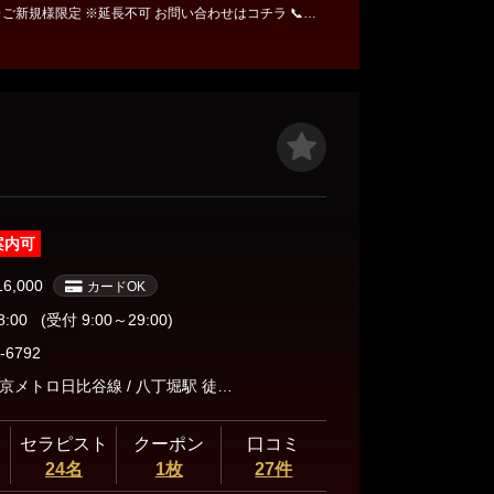
定 ※延長不可 お問い合わせはコチラ 📞 0
案内可
16,000
カードOK
8:00
(受付 9:00～29:00)
-6792
交通： 東京メトロ日比谷線 / 八丁堀駅 徒歩2分 東京メトロ日比谷線 / 茅場町駅 徒歩3分 東京メトロ銀座線 / 日本橋駅 徒歩12分
セラピスト
クーポン
口コミ
24名
1枚
27件