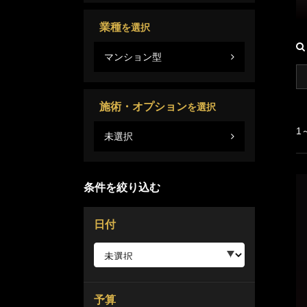
業種
馬
を選択
マンション型
施術・オプション
を選択
1
未選択
条件を絞り込む
日付
予算