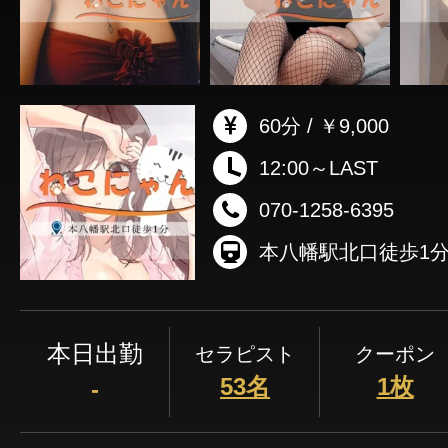
60分 / ￥9,000
12:00～LAST
070-1258-6395
本八幡駅北口徒歩1
本日出勤
セラピスト
クーポン
53名
1枚
-