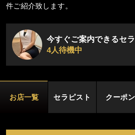
件ご紹介致します。
激アツなお店を多数掲載！
夏の特集イベント開催中！
今すぐご案内できるセ
4人待機中
メンズエステ店
お店を探す
セラピスト
お店検索ページへ
お店一覧
セラピスト
クーポ
セラピストを探す
ランキング
エリアから探す
セラピスト検索ページ