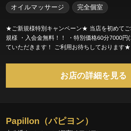
オイルマッサージ
完全個室
★ご新規様特別キャンペーン★ 当店を初めて
規様 ・入会金無料！！ ・特別価格60分7000円(1
ていただきます！ ご利用お待ちしております★ ----------
---------- 本八幡メンズエステ「ねこにゃん」
営業時間 12:00～ラスト 電話番号：070-1258-
お店の詳細を見る
ジ：http://www.nekonyan.estyojp.com/
おります。
Papillon（パピヨン）