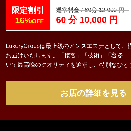
限定割引
通常料金 / 60分 12,000 円
60 分 10,000 円
16%
OFF
LuxuryGroupは最上級のメンズエステとして
お届けいたします。「接客」「技術」「容姿」
いて最高峰のクオリティを追求し、特別なひと
ます。 ☆完全個室のプライベート空間 当店のお部屋はすべて1Rタ
イプの完全個室。 周囲を気にすることなく、
お店の詳細を見る
しの時間をお楽しみいただけます。 最寄り駅か
立地にご用意しておりますので、ゆったりとお越
ご予約について Luxury Groupは、完全予約制を採用しておりま
す。 ご利用の際は事前にお電話にてご予約くだ
を過ぎた場合、施術時間の短縮やキャンセルと