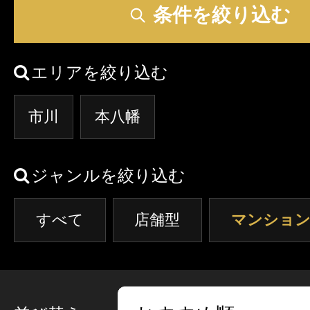
クーポン
条件を絞り込む
東京
神奈川
埼玉
本日出勤のセラピスト
口コミ
エリアを絞り込む
茨城
栃木
群馬
即セラ
市川
本八幡
体験談
ジャンルから探す
エリアから探す
ジャンルを絞り込む
写メ日記
店舗型
マンション(個室)
東京
神奈川
埼玉
すべて
店舗型
マンション
ニュース
茨城
栃木
群馬
ギャラリー