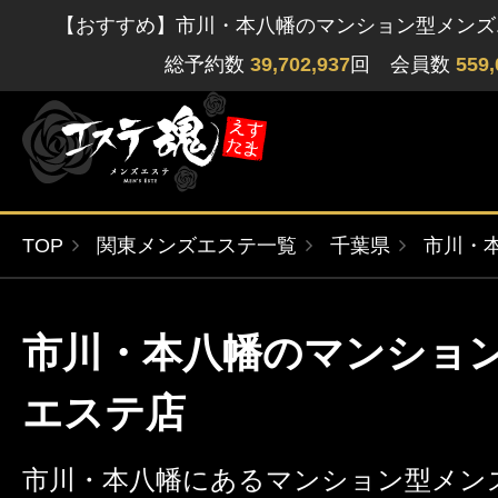
【おすすめ】市川・本八幡のマンション型メンズ
総予約数
39,702,937
回 会員数
559,
TOP
関東メンズエステ一覧
千葉県
市川・
ゲストさん
閲覧履歴
関東版
関西版
市川・本八幡のマンショ
無料会員登録
北海道・東北版
九州・沖縄版
エステ店
ログイン
市川・本八幡にあるマンション型メンズ