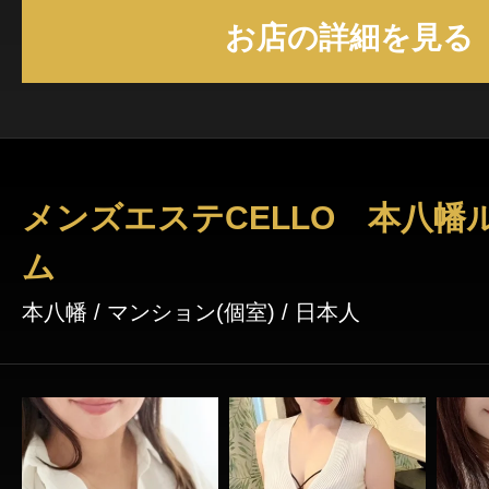
し、日々の疲れやストレスを解消するメンズエ
お店の詳細を見る
癒やしを提供するため、~1stSecret~では高
ピタリティ溢れるセラピストが多く在籍してお
頃より行っております。そのため、高品質で本
ージをじっくりとご堪能いただけます。店内は
個室となっており、こだわりの照明や心の奥底
楽、全身に染み渡るようなアロマなど、極上の
メンズエステCELLO 本八幡
めに気を遣い、お客様が心身ともに十分にリラ
ム
演出しています。
本八幡 / マンション(個室) / 日本人