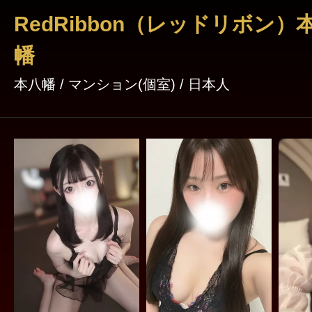
すのでご注意ください。 無断キャンセルをされたお客様につきま
RedRibbon（レッドリボン）
しては、今後のご予約をお断りさせていただく
幡
何卒ご理解のほどよろしくお願いいたします。 最高級のリラクゼ
本八幡 / マンション(個室) / 日本人
ーション空間で、心と体を解きほぐす至福のひ
のご来店を心よりお待ちしております。