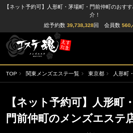
【ネット予約可】人形町・茅場町・門前仲町のおすす
介！
総予約数
39,738,328
回 会員数
560,
TOP
関東メンズエステ一覧
東京都
人形町
ゲストさん
閲覧履歴
関東版
関西版
【ネット予約可】人形町
無料会員登録
北海道・東北版
九州・沖縄版
門前仲町のメンズエステ
ログイン