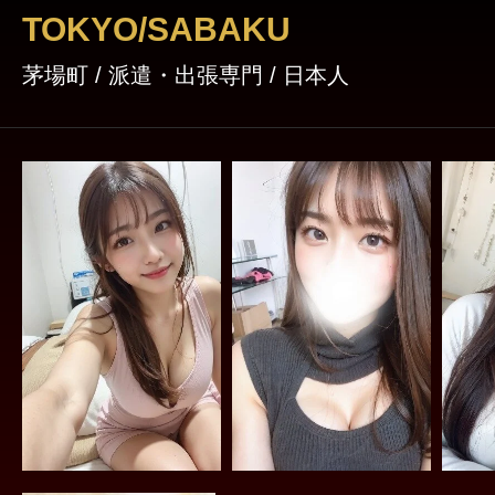
ンズエステ宣言です↓お得な情報もりだくさん
TOKYO/SABAKU
日本橋
茅場町 / 派遣・出張専門 / 日本人