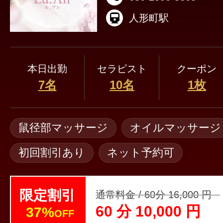
人形町駅
本日出勤
セラピスト
クーポン
7名
10名
1枚
鼠径部マッサージ
オイルマッサージ
初回割引あり
ネット予約可
限定割引
通常料金 / 60分 16,000 円
60 分 10,000 円
37%
OFF