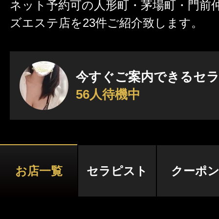
ネット予約可の人形町・茅場町・門前
ズエステ店を23件ご紹介致します。
激アツなお店を多数掲載！
夏の特集イベント開催中！
今すぐご案内できるセ
56人待機中
メンズエステ店
お店を探す
セラピスト
お店検索ページへ
お店一覧
セラピスト
クーポ
セラピストを探す
ランキング
エリアから探す
セラピスト検索ページ