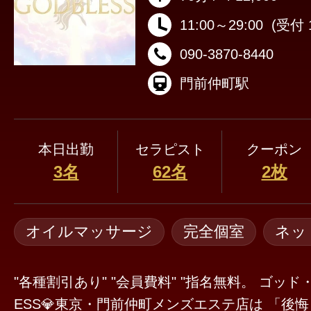
11:00～29:00
(受付 1
090-3870-8440
門前仲町駅
本日出勤
セラピスト
クーポン
3名
62名
2枚
オイルマッサージ
完全個室
ネッ
"各種割引あり" "会員費料" "指名無料。 ゴッド・ブ
ESS💎東京・門前仲町メンズエステ店は 「後悔しないメンエスを