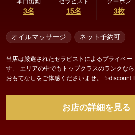
本日出勤
セラピスト
クーポン
3名
15名
3枚
オイルマッサージ
ネット予約可
当店は厳選されたセラピストによるプライベー
す。 エリアの中でもトップクラスのランクな
おもてなしをご体感くださいませ。 ✨️discount Information✨️ ·.⟡┈
┈┈┈┈┈┈┈┈┈┈┈┈┈⟡.· 🌸ご新規様🌸 ◾︎新規割𝟏,𝟎𝟎𝟎円引き
クーポン 👑全ユーザー様👑 ◾︎新人割𝟏,𝟎𝟎𝟎円引きクーポン ❄️リピー
お店の詳細を見る
ター様❄️ ◾︎LINE割、Blueskyフォロー割 𝟏,𝟎𝟎𝟎
¥19000 ⇒ ¥18,000 100分¥21,000 ⇒ ¥20,000 
4,000 ※複数の併用が出来かねますのでご了承ください ※予告な