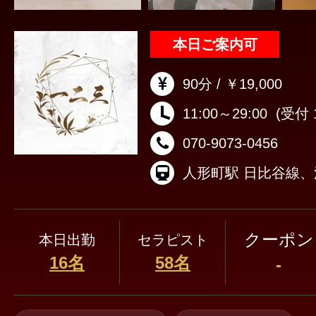
本日ご案内可
90分 / ￥19,000
11:00～29:00
(受付 1
070-9073-0456
クーポン
本日出勤
セラピスト
16名
58名
-