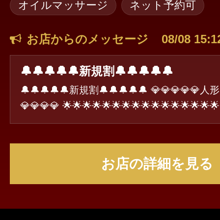
オイルマッサージ
ネット予約可
お店からのメッセージ
08/08 15:1
🔔🔔🔔🔔🔔新規割🔔🔔🔔🔔🔔
🔔🔔🔔🔔🔔新規割🔔🔔🔔🔔🔔 💎💎💎💎
💎💎💎💎 🌟🌟🌟🌟🌟🌟🌟🌟🌟🌟🌟🌟🌟🌟🌟🌟 🌟🌟🌟🌟🌟
新規割-1,000円🌟🌟🌟🌟🌟 🌟🌟🌟🌟🌟🌟🌟🌟
🌟🌟🌟 当店のご利用が初めてのお客様が 対象になります
90分 18,000円 120分 22,000円 150分 26,000円 指
お店の詳細を見る
000円 コース料金の中に ディープリンパ衣装チェンジ込
み ※ご予約時に「エステ魂新規割」と お伝