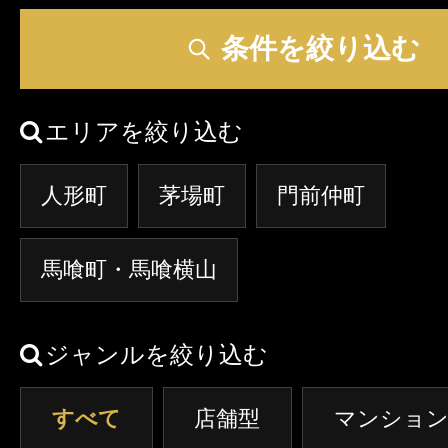
クーポン
条件を絞り込む
東京
神奈川
埼玉
本日出勤のセラピスト
口コミ
エリアを絞り込む
茨城
栃木
群馬
即セラ
人形町
茅場町
門前仲町
体験談
ジャンルから探す
エリアから探す
馬喰町・馬喰横山
写メ日記
店舗型
マンション(個室)
東京
神奈川
埼玉
ジャンルを絞り込む
ニュース
茨城
栃木
群馬
すべて
店舗型
マンション