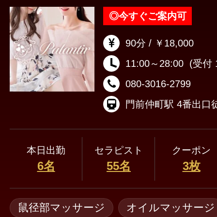
◎
今すぐご案内可
90分 / ￥18,000
11:00～28:00
(受付 1
080-3016-2799
門前仲町駅 4番出口
本日出勤
セラピスト
クーポン
6名
55名
3枚
鼠径部マッサージ
オイルマッサージ