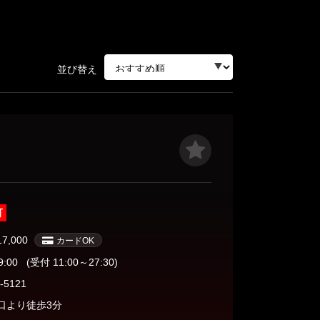
三軒茶屋・自由が丘・二子玉川
並び替え
人形町・茅場町・門前仲町
蒲田・大森・大井町
飯田橋・神楽坂・水道橋
可
秋葉原・神田・浅草橋
17,000
カードOK
9:00
(受付 11:00～27:30)
-5121
口より徒歩3分