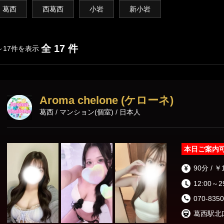
渋谷・代々木・表参道
六本木・赤坂・青山
葛西
西葛西
小岩
新小岩
新橋・品川エリア
全 17 件
～17件を表示
東京駅・日本橋・八丁堀
銀座・新橋
浜松町・田町
五反田・品川
Aroma chelone (ケローネ)
葛西 / マンション(個室) / 日本人
上野・秋葉原・錦糸町エリア
錦糸町・亀戸
葛西・小岩・新小岩
本日ご案内
市ヶ谷・四谷
上野・御徒町・浅草
90分 / ￥
日暮里・鶯谷
北千住・綾瀬・亀有
12:00～2
070-8350
東京その他エリア
葛西駅北