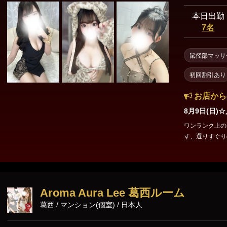
東京23区出張
本日出勤
7名
鼠径部マッサ
初回割引あり
お店から
8月9日(日
ワンランク上の
す、選りすぐりのセラピス
m (E) ⏰23:00～27:30まで出勤！ 
～27:30まで出勤！ ▶ 出勤表・空き状況はこちら https://est
p/42509/schedule/ 皆様からのご予約お待ちしており
点等ございまし
Aroma Aura Lee 葛西ルーム
葛西 / マンション(個室) / 日本人