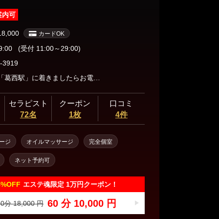
案内可
18,000
カードOK
9:00
(受付 11:00～29:00)
-3919
最寄り駅「葛西駅」に着きましたらお電話くださいませ♪
セラピスト
クーポン
口コミ
72名
1枚
4件
ージ
オイルマッサージ
完全個室
ネット予約可
4%
OFF
エステ魂限定 1万円クーポン！
60 分 10,000 円
0分 18,000 円