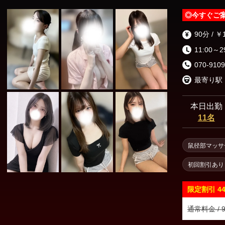
◎
今すぐご
90分 / ￥
11:00～2
070-9109
本日出勤
11名
鼠径部マッサ
初回割引あり
限定割引
4
通常料金 / 9