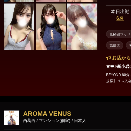
本日出勤
6名
鼠径部マッサ
高級店
お店から
🚨👑⚡️新小
BEYOND 80分コ
規様】 １→入会
額3,000円OF
て💖 🌈総額2,0
細はお電話にて 🎀💎 📞☎️ 
様限定❗❗ ⏰ 
リラ見た!!! 
AROMA VENUS
西葛西 / マンション(個室) / 日本人