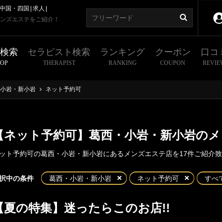
中国・四国
求人
ンズエステをご紹介！
舗検索
セラピスト検索
ランキング
クーポン
口コ
HOP
THERAPIST
RANKING
COUPON
REVIE
小岩・新小岩
ネット予約可
【ネット予約可】葛西・小岩・新小岩のメ
ット予約可の葛西・小岩・新小岩にあるメンズエステ店を17件ご紹介
東京
神奈川
埼玉
千葉
択中の条件
葛西・小岩・新小岩
ネット予約可
すべ
・小岩・新小岩
都
新宿・西東京エリア
【夏の特集】迷ったらこのお店!!
西
西葛西