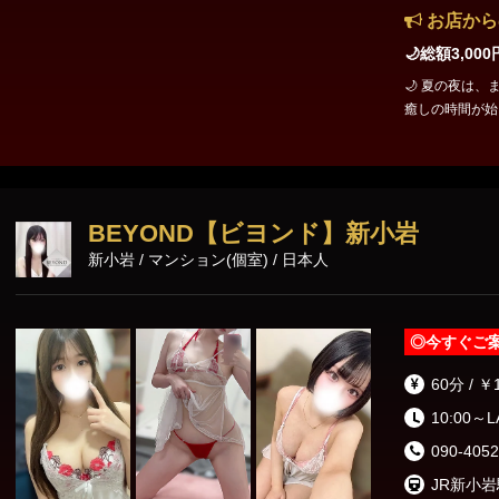
お店から
🌙総額3,00
🌙 夏の夜は、まだ終わらない。 
癒しの時間が始まります。 慌ただしい日
体もゆっくりほどけるひととき
し特別な夜をお過ごしください。
時に【8月夜割見た】とお伝
分 17,000円 🕯 120分 21,0
のお客様限定 📌 
BEYOND【ビヨンド】新小岩
わらない。
新小岩 / マンション(個室) / 日本人
◎
今すぐご
60分 / ￥
10:00～
090-4052