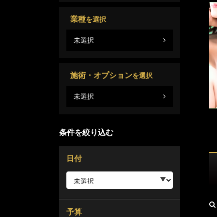
業種
新
を選択
未選択
施術・オプション
を選択
未選択
条件を絞り込む
日付
予算