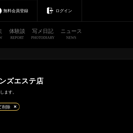
無料会員登録
ログイン
ミ
体験談
写メ日記
ニュース
W
REPORT
PHOTODIARY
NEWS
ンズエステ店
致します。
茨城
栃木
群馬
て削除
小岩