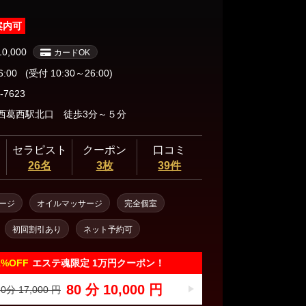
案内可
10,000
カードOK
6:00
(受付 10:30～26:00)
-7623
西葛西駅北口 徒歩3分～５分
セラピスト
クーポン
口コミ
26名
3枚
39件
ージ
オイルマッサージ
完全個室
初回割引あり
ネット予約可
1%
OFF
エステ魂限定 1万円クーポン！
80 分 10,000 円
0分 17,000 円