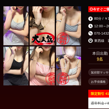
◎
今すぐご
80分 / ￥
12:00～2
070-1432
東西線 
本日出勤
9名
鼠径部マッサ
お手頃価格
限定割引
4
通常料金 / 8