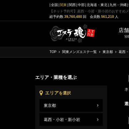
全国
関東
関西
中部
北海道・東北
九州・沖縄
【ネット予約可】葛西・小岩・新小岩のおすすめメ
総予約数
39,760,480
回 会員数
561,210
人
店
S
TOP
関東メンズエステ一覧
東京都
葛西・
エリア・業種を選ぶ
ネ
エリア
を選択
選
東京都
葛西
東京
葛西・小岩・新小岩
葛