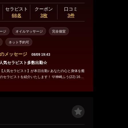
セラピスト
クーポン
口コミ
68名
3枚
3件
ージ
オイルマッサージ
完全個室
ネット予約可
のメッセージ
08/09 19:43
)☆人気セラピスト多数出勤☆
【人気セラピスト】が本日出勤♪ あなたの心と身体を癒
トを紹介いたします！ 🩷神崎ふう(22) 161c
🩷白石ありさ(24) 156cm (F) ⏰16:00
ama.jp/sho
ます。 ご不明な
たら何なりとお問い合わせくださいませ。