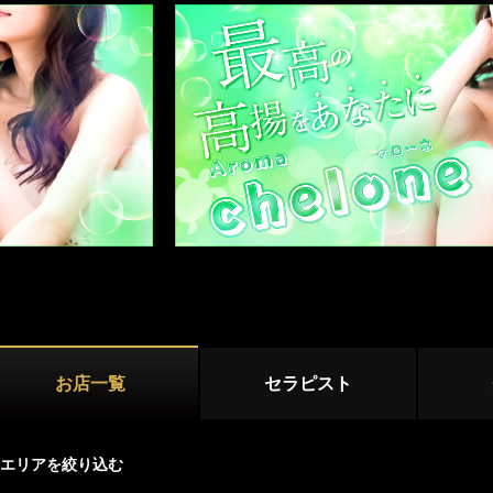
新宿
大久保・高田馬場
店舗型
小岩
吉祥寺・三鷹
国分寺・武蔵小金井
マンション型
初台・幡ヶ谷・笹塚
調布・府中
出張
西東京(田無)・東村山
施術内容
オプション
池袋・大塚エリア
池袋
大塚・巣鴨
鼠径部マッサージ
オイルマッサージ
リンパマッサ
練馬・成増
ストレッチ
あかすり
タイ古式マッ
お店一覧
セラピスト
洗体
脱毛
恵比寿・渋谷・六本木エリア
恵比寿
中目黒
エリアを絞り込む