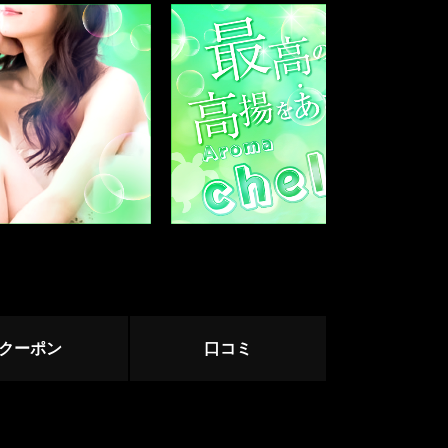
中野・高円寺・荻窪
下北沢・明大前
立川・八王子・町田
赤羽・王子・板橋
ージ
サージ
クーポン
口コミ
目黒・麻布