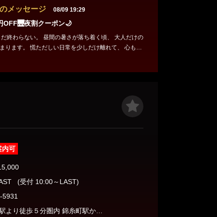
のメッセージ
08/09 19:29
0円OFF🌉夜割クーポン🌙
昼間の暑さが落ち着く頃、 大人だけの
常を少しだけ離れて、 心も身
を。 今年の夏だからこそ味わえる、 少
 【8月・夜割キャンペーン】 ご予約
えいただくと ✨ 夜だけの特別価格✨ 🕯 90
00円 📌 18:00以降スタート限定 📌 フリー
ご予約時に「8月夜割見た」で適用 夏の夜は、まだ終
案内可
15,000
LAST
(受付 10:00～LAST)
-5931
JR新小岩駅より徒歩５分圏内 錦糸町駅からJR総武線快速で1駅5分 亀戸駅からJR中央・総武線で2駅5分