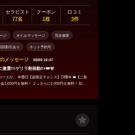
セラピスト
クーポン
口コミ
77名
1枚
3件
ージ
オイルマッサージ
完全個室
初回割引あり
ネット予約可
のメッセージ
08/09 16:47
岩に激震!!!ゲリラ割発動‼⚡️👑🚨
ースが… 🎯🉐💥【超限定チャンス】💥🉐🎯 👑【ご新
金1,000円を無料！ ２→さらに2,000円を無料！ 💴総
F!!💴✨ . 💫【リピーター様】 ありがとうの気持ちを込め
00円OFF!!🌈 . 👑 いまご利用の方だけの特権❗ 👑 💎🎀 詳
090-4052-5931 📅 当日のみ有効 👥 先着4名
ご指名は対象外。 合言葉は… ◥◣＿＿＿＿＿＿◢◤ !!!ゲ
◢◤￣￣￣￣￣￣◥◣ 合言葉必須だよいそげ〜