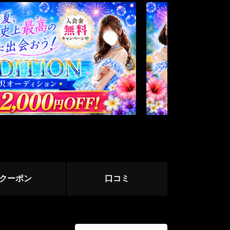
志木・朝霞台・和光
上尾・鴻巣
ージ
サージ
クーポン
口コミ