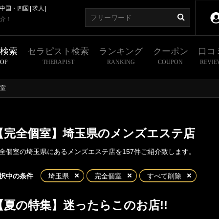
中国・四国
求人
介！
舗検索
セラピスト検索
ランキング
クーポン
口コ
HOP
THERAPIST
RANKING
COUPON
REVIE
室
【完全個室】埼玉県のメンズエステ店
全個室の埼玉県にあるメンズエステ店を157件ご紹介致します。
東京
神奈川
埼玉
千葉
択中の条件
埼玉県
完全個室
すべて削除
県
【夏の特集】迷ったらこのお店!!
大宮
浦和
店舗型