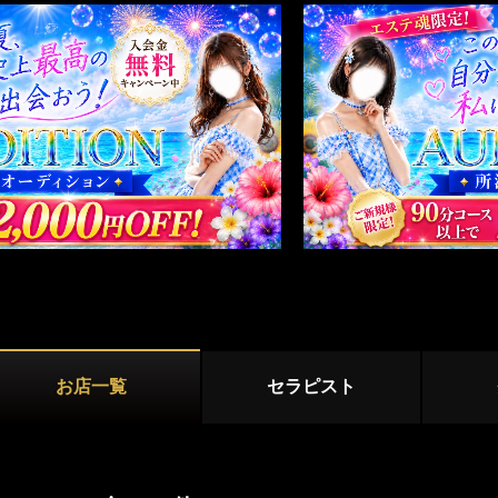
越谷・草加・春日部
川越・坂戸
マンション型
所沢
久喜・蓮田
出張
施術内容
オプション
熊谷・本庄
鼠径部マッサージ
オイルマッサージ
リンパマッサ
ストレッチ
あかすり
タイ古式マッ
洗体
脱毛
お店一覧
セラピスト