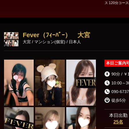
ス 120分コース限
00円⇒15000円 120分 22000円⇒20000円 明日以降のご予約も
ております❣
Fever（ﾌｨｰﾊﾞｰ） 大宮
大宮 / マンション(個室) / 日本人
本日ご案内
90分 / ￥
10:00～3
090-6737
徒歩5分
本日出勤
25名