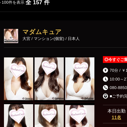
全 157 件
～100件を表示
マダムキュア
大宮 / マンション(個室) / 日本人
◎
今すぐご
70分 / ￥
10:00～2
080-8850
本日出勤
11名