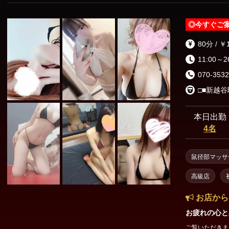
◎
今すぐご
80分 / ￥
11:00～2
070-3532
□■新越谷
本日出勤
4名
鼠径部マッサ
高級店
お店から
お疲れの心と
ご覧いただきまし