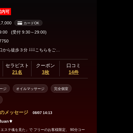
案内可
17,000
カードOK
9:00
(受付 9:30～29:00)
7750
大宮駅東口から徒歩３分 ⇩⇩⇩こちらをご参考にして下さい⇩⇩⇩ https://aroma-ruan.com/map/
セラピスト
クーポン
口コミ
21名
3枚
14件
ージ
オイルマッサージ
完全個室
のメッセージ
08/07 14:13
uan⚜️
ステ魂を見た」 で フリーのお客様限定、 90分コー