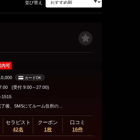
並び替え
案内可
10,000
カードOK
7:00
(受付 9:00～27:00)
-1515
■ご予約完了後、SMSにてルーム住所の詳細をお送りいたします。 ■SMSの受信が出来ない場合は、上記住所のラーメン店前までお越し下さい。 （大宮駅より徒歩6分） ■到着されましたら、現地よりお電話をお願いいたします。
セラピスト
クーポン
口コミ
42名
1枚
16件