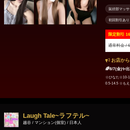
鼠径部マッサ
初回割引あり
限定割引
1
通常料金 / 6
お店から
🌈8/7(金)
☆ひなた☆10-1
0.5-14.5 ☆
☆13-17 ☆こ
☆15-18 ☆かな
るか☆20-4 ☆
か☆21-6 ☆みお
こ ☆23-5.5
Laugh Tale~ラフテル~
越谷 / マンション(個室) / 日本人