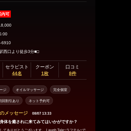
案内可
18,000
6:00
-6910
駅西口より徒歩3分■□
セラピスト
クーポン
口コミ
44名
1枚
8件
ージ
オイルマッサージ
完全個室
初回割引あり
ネット予約可
のメッセージ
08/07 13:33
身体を癒されに来てみてはいかがですか？
てありがとうございます。 Laugh Tale~ラフテル~で