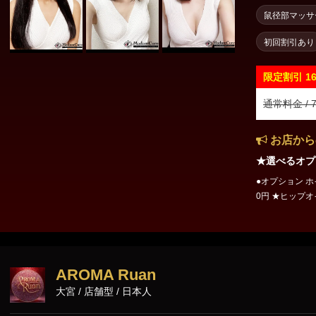
鼠径部マッサ
初回割引あり
限定割引
1
通常料金 / 7
お店から
★選べるオプ
●オプション ホイ
0円 ★ヒップオ
チェンジ 40
ストによりご対
ベビードールは
トがご対応可能
です。 大宮メンズエステ | マダムキュア OPEN.10:00～翌3:00 TEL.08
AROMA Ruan
0-8850-1515
大宮 / 店舗型 / 日本人