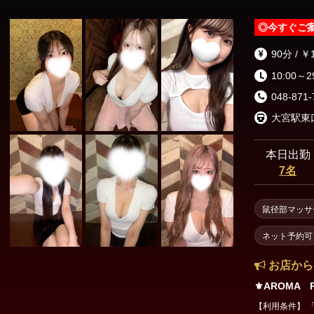
◎
今すぐご
90分 / ￥
10:00～2
048-871-
本日出勤
7名
鼠径部マッサ
ネット予約可
お店から
⚜️AROMA R
【利用条件】 「エ