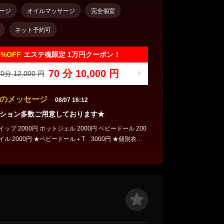
ージ
オイルマッサージ
完全個室
ネット予約可
6%
OFF
エステ魂限定 1万円クーポン！
70 分 10,000 円
0分 12,000 円
のメッセージ
08/07 16:12
ション多数ご用意しております★
ップ 2000円 ホットジェル 2000円 ベビードール 200
イル 2000円 ★ベビードール＋T 3000円 ★個別衣装
00円 ※★マークは個別オプションとなります。 セラピ
応の可否が異なります。 ※ホイップ、ホットジェル、
デフォルトのオプションとなりますので、全セラピス
となります。 ※各オプションはご入室後に選択が可能