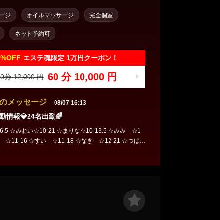
ージ
オイルマッサージ
完全個室
ネット予約可
6%
OFF
エステ魂限定 1万円クーポン！
60 分 10,000 円
0分 12,000 円
のメッセージ
08/07 16:13
✨出勤情報💎24名出勤🌈
6.5 ☆みれい☆10-21 ☆まりな☆10-13.5 ☆みみ ☆1
もえ ☆11-16 ☆すい ☆11-18 ☆なぎ ☆12-21 ☆つばき
のは☆14-19 ☆あいか☆14-20 ☆らん ☆14-20 ☆こゆき
の☆16.5-20.5 ☆ももせ☆19.5-3 ☆ひびき☆19-22 ☆は
ことみ☆20.5-5 ☆ゆい ☆21-5 ☆いの ☆21-6 ☆ひめ
 ☆21.5-6 ☆はな ☆21.5-6 ☆あずさ☆22-5.5 ☆に