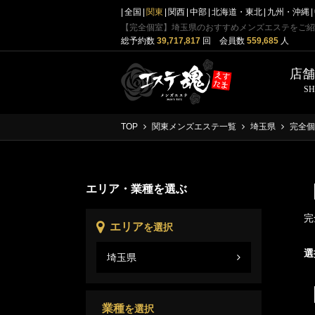
全国
関東
関西
中部
北海道・東北
九州・沖縄
【完全個室】埼玉県のおすすめメンズエステをご紹
総予約数
39,717,817
回 会員数
559,685
人
店
S
TOP
関東メンズエステ一覧
埼玉県
完全個
エリア・業種を選ぶ
完
エリア
を選択
選
埼玉県
埼玉
業種
を選択