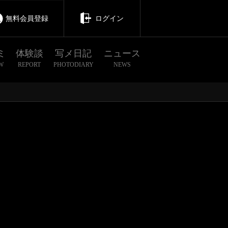
無料会員登録
ログイン
ミ
体験談
写メ日記
ニュース
W
REPORT
PHOTODIARY
NEWS
茨城
栃木
群馬
川口・西川口・蕨