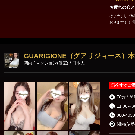
お疲れの心と
はじめましてWhiteSwanです
おります！！ 営業時間：14:30～24:00 エリア：関内・桜木町 最寄
駅：黄金町駅 電話番号：05
ください♪
GUARIGIONE（グアリジョーネ）
関内 / マンション(個室) / 日本人
◎
今すぐご
70分 / ￥
11:00～3
080-4933
関内(伊勢