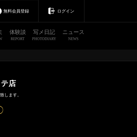
無料会員登録
ログイン
ミ
体験談
写メ日記
ニュース
W
REPORT
PHOTODIARY
NEWS
ステ店
介致します。
茨城
栃木
群馬