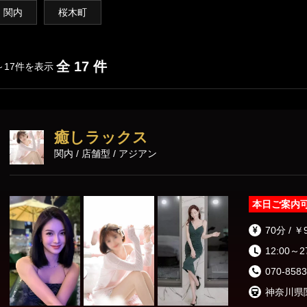
関内
桜木町
横須賀エリア
戸塚・大船・横須賀
全 17 件
～17件を表示
癒しラックス
関内 / 店舗型 / アジアン
本日ご案内
70分 / ￥
12:00～2
070-8583
神奈川県