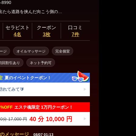
-8990
改札口を出たら道路を挟んだ向こう側の通りにあるコンビニのセブンイレブン側へ渡ります。そして、セブンイレブン正面向かって左側の細い路地の架線下を歩くと黄色のビルが見えます。そこです。徒歩3分程度。
セラピスト
クーポン
口コミ
4名
3枚
7件
ージ
オイルマッサージ
完全個室
初回割引あり
ネット予約可
定
夏のイベントクーポン！
訪れてみて🔰
1%
OFF
エステ魂限定 1万円クーポン！
40 分 10,000 円
0分 17,000 円
のメッセージ
08/07 01:13