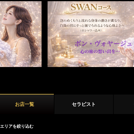
横浜・東神奈川
新横浜・センター南
店舗型
青葉台・たまプラーザ・鷺沼
マンション型
川崎エリア
出張
川崎・鶴見
武蔵小杉・日吉・網島
施術内容
オプション
登戸・新百合ヶ丘・稲田堤
鼠径部マッサージ
オイルマッサージ
リンパマッサ
相模原エリア
本厚木・海老名
大和・中央林間
ストレッチ
あかすり
タイ古式マッ
お店一覧
セラピスト
洗体
脱毛
湘南・小田原エリア
茅ヶ崎・平塚
藤沢・湘南台・辻堂
エリアを絞り込む