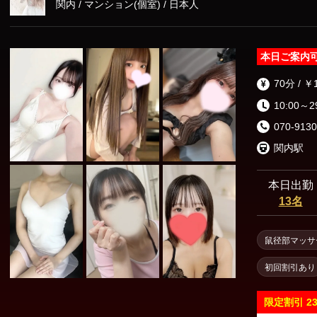
関内 / マンション(個室) / 日本人
本日ご案内
70分 / ￥
10:00～2
070-9130
関内駅
本日出勤
13名
鼠径部マッサ
初回割引あり
限定割引
2