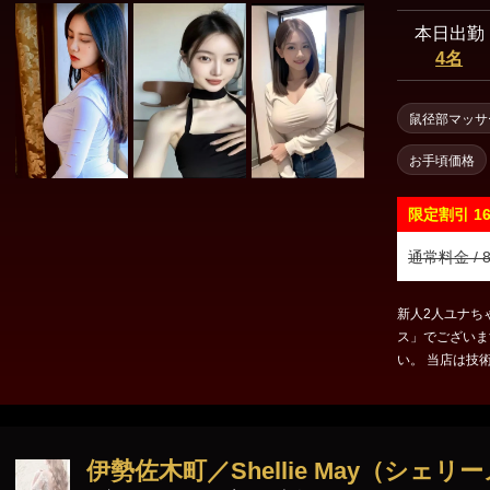
本日出勤
4名
鼠径部マッサ
お手頃価格
限定割引
1
通常料金 / 8
新人2人ユナち
ス」でございま
い。 当店は技術力が高く綺麗で礼儀正しく優しいセラピストがお客様
のお越しをお待
伊勢佐木町／Shellie May（シェリ