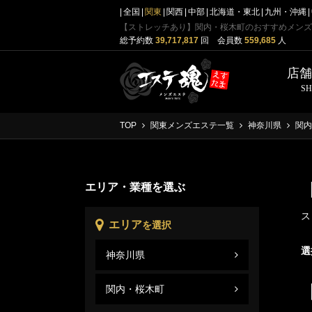
全国
関東
関西
中部
北海道・東北
九州・沖縄
【ストレッチあり】関内・桜木町のおすすめメンズ
総予約数
39,717,817
回 会員数
559,685
人
店
S
TOP
関東メンズエステ一覧
神奈川県
関内
エリア・業種を選ぶ
ス
エリア
を選択
選
神奈川県
関内
神奈
関内・桜木町
関