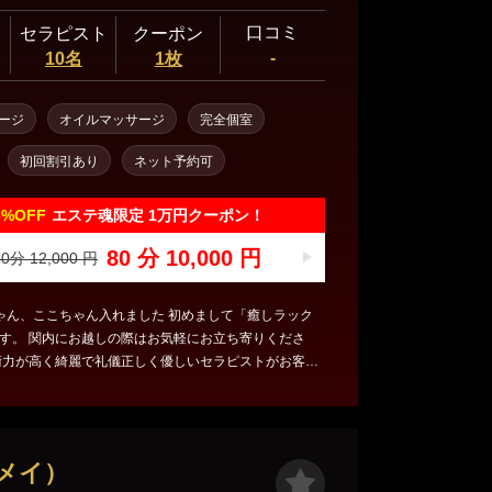
口コミ
セラピスト
クーポン
-
10名
1枚
ージ
オイルマッサージ
完全個室
初回割引あり
ネット予約可
6%
OFF
エステ魂限定 1万円クーポン！
80 分 10,000 円
0分 12,000 円
ゃん、ここちゃん入れました 初めまして「癒しラック
す。 関内にお越しの際はお気軽にお立ち寄りくださ
ちしております。 一人でも 多くのお客様の疲れを解消
出来たらと思います。 ご来店心よりお待ちしております。
ーメイ）