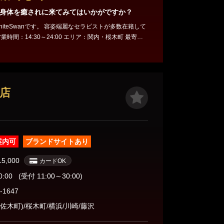
身体を癒されに来てみてはいかがですか？
。 容姿端麗なセラピストが多数在籍して
0-3187-8990 お時間が合う方は是非ご来店
本店
案内可
ブランドサイトあり
15,000
カードOK
0:00
(受付 11:00～30:00)
-1647
佐木町)/桜木町/横浜/川崎/藤沢