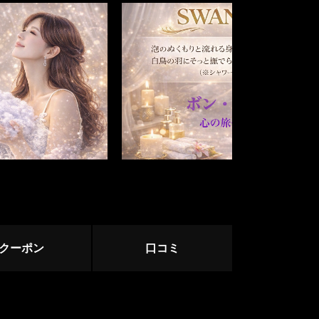
関内・桜木町
溝の口
ージ
相模原・相模大野・橋本
サージ
クーポン
口コミ
小田原