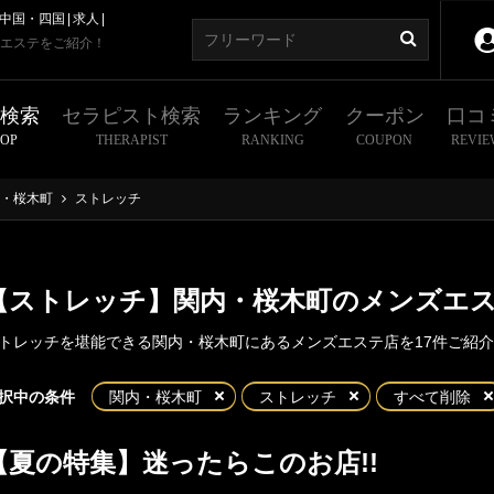
中国・四国
求人
エステをご紹介！
舗検索
セラピスト検索
ランキング
クーポン
口コ
HOP
THERAPIST
RANKING
COUPON
REVIE
・桜木町
ストレッチ
【ストレッチ】関内・桜木町のメンズエ
トレッチを堪能できる関内・桜木町にあるメンズエステ店を17件ご紹
東京
神奈川
埼玉
千葉
択中の条件
関内・桜木町
ストレッチ
すべて削除
・桜木町
川県
横浜エリア
【夏の特集】迷ったらこのお店!!
内
桜木町