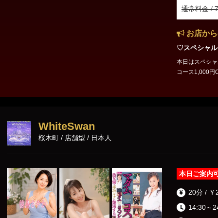
通常料金 / 7
お店から
♡スペシャル
本日はスペシャルイベント
コース1,000円OFFにてご案内
ないお客様、是非
ちしております
WhiteSwan
桜木町 / 店舗型 / 日本人
本日ご案内
20分 / ￥
14:30～2