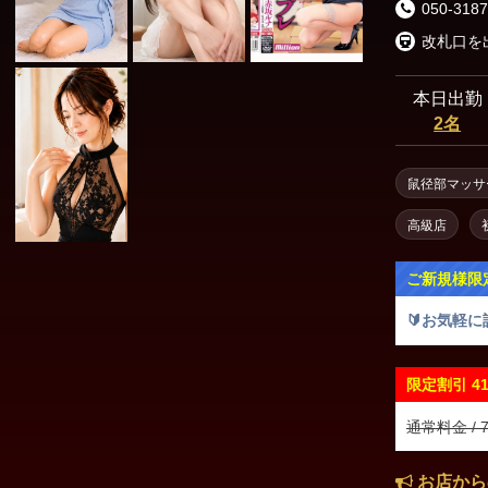
050-3187
本日出勤
2名
鼠径部マッサ
高級店
ご新規様限
🔰お気軽に
限定割引
4
通常料金 / 7
お店から