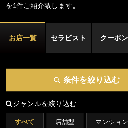
を1件ご紹介致します。
激アツなお店を多数掲載！
夏の特集イベント開催中！
お店一覧
セラピスト
クーポ
メンズエステ店
お店を探す
セラピスト
条件を絞り込む
お店検索ページへ
セラピストを探す
ランキング
ジャンルを絞り込む
エリアから探す
セラピスト検索ページ
すべて
店舗型
マンション