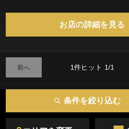
できます。 💛マッサージについて💛 デトックスリンパマッサージ
は疲労回復と機能回復を目指し、むくみやたる
お店の詳細を見る
ポートします。 フェザーアロマは優しい手技によるストレス解消
やオキシトシン増や精神的な癒しをサポートし
することで保湿感アップにも。 💛脱毛について💛 当サロンの脱毛
は美肌機能のあるIPL光脱毛機を使用しています。 『ビキニラ
のサイドは脱毛したいけど、真ん中は残してほ
1件ヒット 1/1
前へ
ティブなご相談にも対応しております。 衛生面、美意識やビジュ
アル面、面倒くささからの解放に脱毛をご利用ください
の雰囲気について💛 ワンルームマンションにある店内は、 モロッ
カンピンクのロマンティックな空間。 心が癒
条件を絞り込む
音楽が流れています。 💛人気のコースについて💛 脱毛メニュー 🔴
シェービング＋VIO脱毛 🔴リンパマッサージ75分
ルコンボマッサージ75分＋シェービング＋VIO脱毛 マッサ