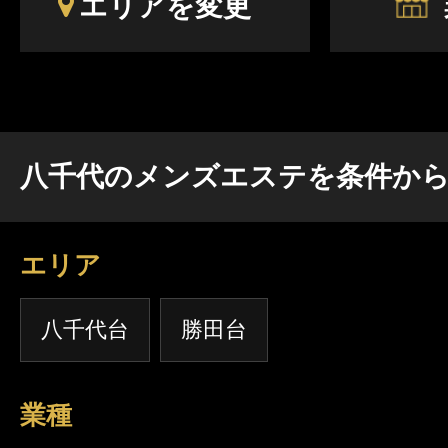
エリアを変更
ニュー 🟢フェザーアロマのオイル増量コース12
ス・リンパマッサージ120分 🟢デトックスリン
ェザーアロマと パウダーマッサージをすべて味
ボ120分】が大人気です♪ 小顔メニュー 🟤小顔矯正プレミアム
手技とEMS RF 超音波を使います。 たるみを引き締め、男前のキ
八千代のメンズエステを条件か
リリとしたフェイスラインに。 💛お得な割引クーポンについて💛
LINEからのご予約や 前日までのご予約で 全
格になります。 すぐ予約されない方でも まずはLINEのご登録をオ
エリア
ススメします。 💛皆様にひとこと💛 やわらかく小さな手のひら
が、 ぬくもりをやさしく伝えます✩ リンパの詰まりをデトックス
八千代台
勝田台
し お身体をやわらげてください♪ 💛セラピストについて💛 【得意
な手技・資格・経験】 アロマテラピー リンパ
リフレクソロジー 中国式足底療法 耳つぼ療法 
業種
イキヒーリング 気功 脱毛 傾聴 · · • • • ✤ • • • · ·· · • • • ✤ • • • · ·· ·