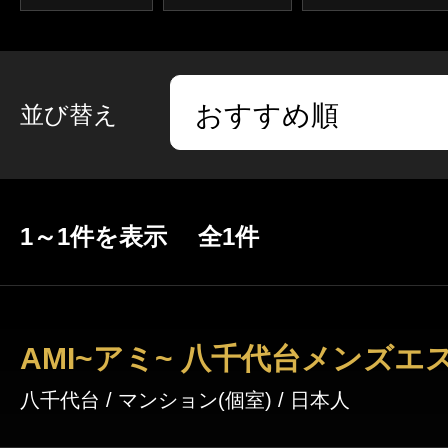
クーポン
東京
神奈川
埼玉
本日出勤のセラピスト
口コミ
並び替え
茨城
栃木
群馬
即セラ
体験談
ジャンルから探す
エリアから探す
1～1件を表示 全1件
写メ日記
店舗型
マンション(個室)
東京
神奈川
埼玉
ニュース
AMI~アミ~ 八千代台メンズエ
茨城
栃木
群馬
八千代台 / マンション(個室) / 日本人
ギャラリー