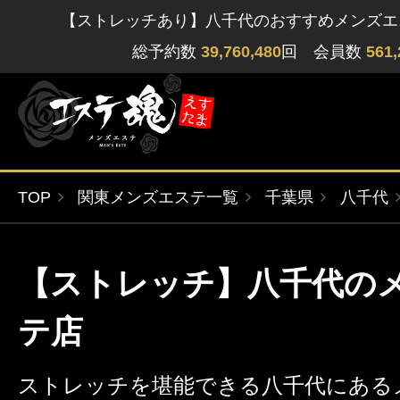
【ストレッチあり】八千代のおすすめメンズエ
総予約数
39,760,480
回 会員数
561,
TOP
関東メンズエステ一覧
千葉県
八千代
ゲストさん
閲覧履歴
関東版
関西版
【ストレッチ】八千代の
無料会員登録
北海道・東北版
九州・沖縄版
テ店
ログイン
ストレッチを堪能できる八千代にある