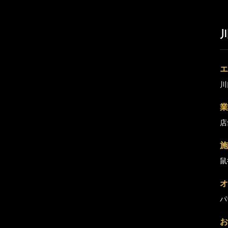
エ
川
業
店
施
鼠
オ
パ
お