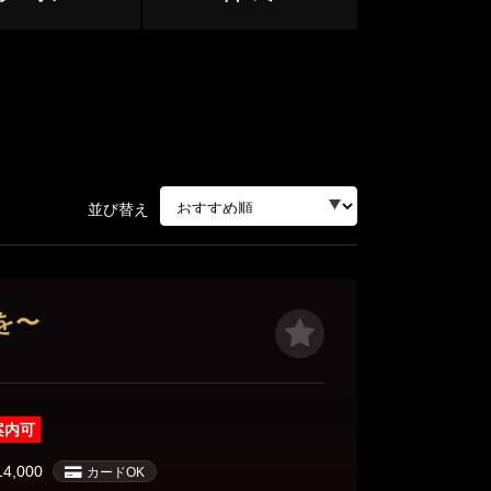
志木・朝霞台・和光
上尾・鴻巣
並び替え
ージ
を〜
サージ
案内可
14,000
カードOK