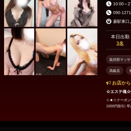
10:00～2
090-1271
蕨駅東口
本日出勤
3名
鼠径部マッサ
高級店
お店から
☆エステ魂☆
☆★☆クーポン情報☆★☆ 🌸🌸午前予約
1000円割引❕ 早起きは三文の
ル、おすすめの
からない方、誰が良い
当店を信じてください🙏 【提示条件】 予約
ク https://esta