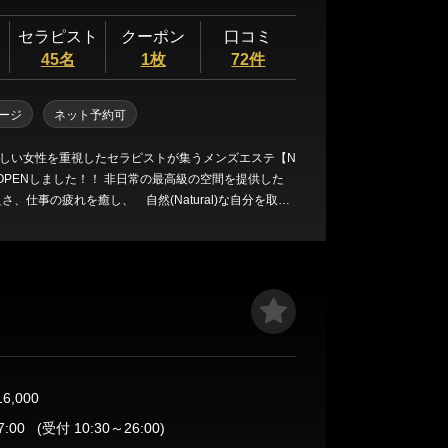
セラピスト
クーポン
口コミ
45名
1枚
72件
ージ
ネット予約可
しい女性を重視したセラピストが集うメンズエステ【N
pa】をOPENしました！！ 非日常の最高級の空間を提供した
さ、仕事の疲れを癒し、 自然(Natural)な自分を取り
そんな気持ちからOPENしたメンズエステ 【Natural
の体験が貴方を至極の空間と癒しを提供いたします。
16,000
7:00
(受付 10:30～26:00)