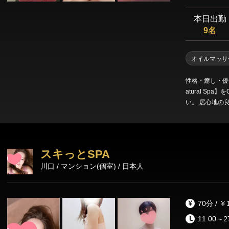
本日出勤
9名
オイルマッサ
性格・癒し・優
atural S
い。 居心地の良
戻してほしい。 
Spa】 厳選された美女たちの極上リラクゼーションをぜひご体感くだ
さい。 非日常
スキっとSPA
川口 / マンション(個室) / 日本人
70分 / ￥
11:00～2