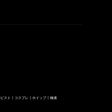
ラピスト
コスプレ
ホイップ
極液