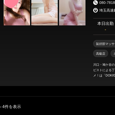
080-7818
本日出勤
-
鼠径部マッサ
高級店
川口・鳩ケ谷の
ピストによる丁
メ！は「DOKI!
ントコース（※デ
す！ 100分
リンパの施術が
ます！ 近隣に
利です。 ご予
～4件を表示