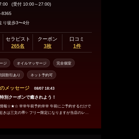
7:00
(受付 10:00～27:00)
-8365
より徒歩3〜4分
セラピスト
クーポン
口コミ
265名
3枚
1件
ージ
オイルマッサージ
完全個室
初回割引あり
ネット予約可
のメッセージ
08/07 18:43
特別クーポンで癒されよう！
🌸🌸 午前にご予約するだけで
✨ フリー限定になりますが当店のレベ
子のご案内になりますのでご安心ください 初めてでわ
のか決めきれない方必見❣️ 満足度に全振りした
時 出勤表はこちらをチェッ
ma.jp/shop/43456/schedule/