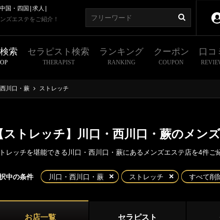
中国・四国
求人
ンズエステをご紹介！
舗検索
セラピスト検索
ランキング
クーポン
口コ
HOP
THERAPIST
RANKING
COUPON
REVIE
西川口・蕨
ストレッチ
【ストレッチ】川口・西川口・蕨のメン
トレッチを堪能できる川口・西川口・蕨にあるメンズエステ店を4件ご
東京
神奈川
埼玉
千葉
択中の条件
川口・西川口・蕨
ストレッチ
すべて削
・西川口・蕨
県
大宮
浦和
口
西川口
お店一覧
セラピスト