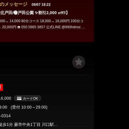
のメッセージ
08/07 18:22
戸田/❸戸田公園 ✨割引2,000 off‼️】
00→ 14,000 80分コース 18,000→ 16,000円 100分コ
3857 公式LINE @990hdnxz X
witter） @chi_tm1
可
16,000
カードOK
9:00
(受付 10:00～29:00)
-0314
蕨駅西口徒歩1分 蕨市中央1丁目 川口駅東口徒歩3分 川口市栄町2丁目