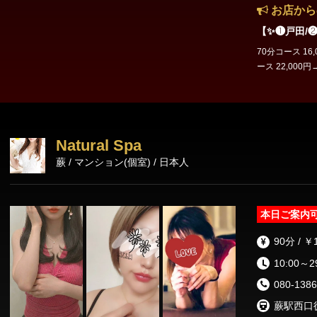
お店から
【✨❶戸田/❷北
70分コース 16,0
ース 22,000円→ 20,000円 ☎️ 050 5865 
（旧T
Natural Spa
蕨 / マンション(個室) / 日本人
本日ご案内
90分 / ￥
10:00～2
080-1386