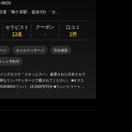
-8826
埼玉高速鉄道「鳩ケ谷駅」徒歩3分 「セブンイレブン鳩ケ谷里店」前からご予約の3分前にお電話ください。
クーポン
セラピスト
口コミ
-
13名
1件
ージ
オイルマッサージ
完全個室
ネット予約可
メンズエステ「スキっとスパ」 厳選された日本人セラ
寧なリンパマッサージで癒されてください。 ■オスス
DOKI!MAXリンパ」16,000円/70分 ■リンパトリートメ
ィープリンパ付） 12,000円/80分からのご案内で
・120分コースがあり、時間が長くなるほど ディープ
長くなります。 完全個室なのでゆっくりとお寛ぎ頂け
はコインパーキングもありますので、 お車のご来店も便
約お待ちしています。