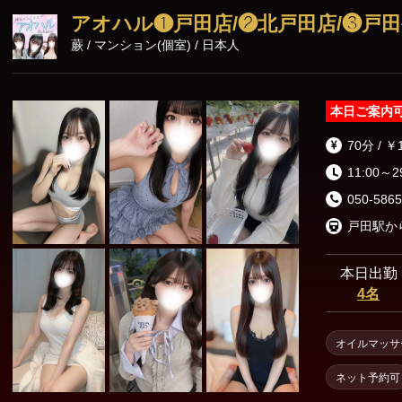
アオハル❶戸田店/❷北戸田店/❸戸
蕨 / マンション(個室) / 日本人
本日ご案内
70分 / ￥
11:00～2
050-5865
本日出勤
4名
オイルマッサ
ネット予約可