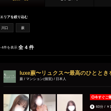
越谷・草加・春日部
川越・坂戸
店舗型
エリアを絞り込む
所沢
久喜・蓮田
マンション型
川口
蕨
熊谷・本庄
出張
施術内容
オプション
全 4 件
～4件を表示
鼠径部マッサージ
オイルマッサージ
リンパマッサ
luxe蕨〜リュクス〜最高のひととき
ストレッチ
あかすり
タイ古式マッ
蕨 / マンション(個室) / 日本人
洗体
脱毛
◎
今すぐご
60分 / ￥