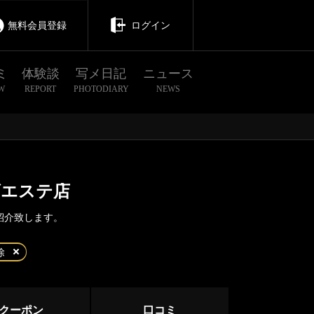
無料会員登録
ログイン
ミ
体験談
写メ日記
ニュース
W
REPORT
PHOTODIARY
NEWS
ズエステ店
紹介致します。
茨城
栃木
群馬
除
川口・西川口・蕨
蕨
クーポン
口コミ