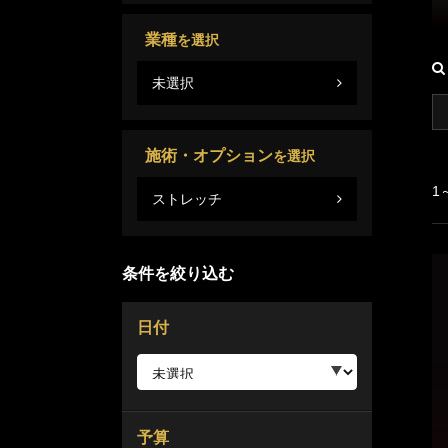
業種
を選択
未選択
施術・オプション
を選択
1
ストレッチ
条件を絞り込む
日付
予算