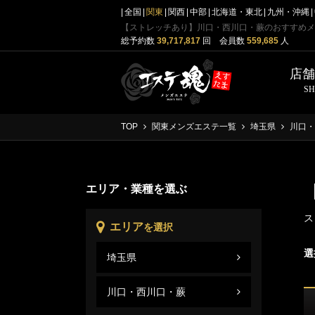
全国
関東
関西
中部
北海道・東北
九州・沖縄
【ストレッチあり】川口・西川口・蕨のおすすめメ
総予約数
39,717,817
回 会員数
559,685
人
店
S
TOP
関東メンズエステ一覧
埼玉県
川口・
エリア・業種を選ぶ
ス
エリア
を選択
選
埼玉県
川口
埼玉
川口・西川口・蕨
川