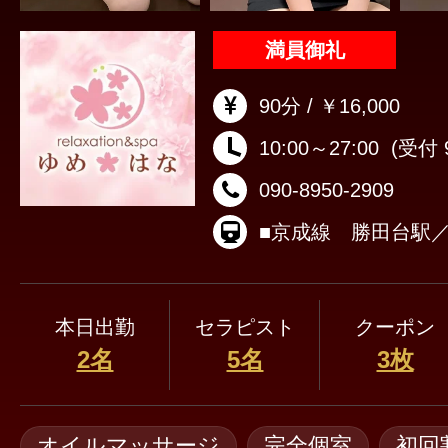
満員御礼
90分 / ￥16,000
10:00～27:00
(受付 9
090-8950-2909
本日出勤
セラピスト
クーポン
2名
5名
3枚
オイルマッサージ
完全個室
初回