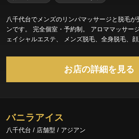
八千代台でメンズのリンパマッサージと脱毛が
ンです。 完全個室・予約制。 アロママッサージや メンズの小顔フ
ェイシャルエステ、 メンズ脱毛、全身脱毛、顔
できます。 💛マッサージについて💛 デトックスリンパマッサージ
は疲労回復と機能回復を目指し、むくみやたる
お店の詳細を見る
ポートします。 フェザーアロマは優しい手技によるストレス解消
やオキシトシン増や精神的な癒しをサポートし
することで保湿感アップにも。 💛脱毛について💛 当サロンの脱毛
は美肌機能のあるIPL光脱毛機を使用しています。 『ビキニラ
のサイドは脱毛したいけど、真ん中は残してほ
バニラアイス
ティブなご相談にも対応しております。 衛生面、美意識やビジュ
アル面、面倒くささからの解放に脱毛をご利用ください
八千代台 / 店舗型 / アジアン
の雰囲気について💛 ワンルームマンションにある店内は、 モロッ