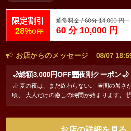
限定割引
通常料金 / 60分 14,000 円
60 分 10,000 円
28%
OFF
お店からのメッセージ
08/07 18:5
🌙総額3,000円OFF🌉夜割クーポン🌙
🌙 夏の夜は、まだ終わらない。 昼間の暑さが落ち着く
頃、 大人だけの癒しの時間が始まります。 慌ただしい日
常を少しだけ離れて、 心も身体もゆっくり
ときを。 今年の夏だからこそ味わえる、 少し特別な夜を
お過ごしください。 【8月・夜割キャンペーン】 ご予約
お店の詳細を見る