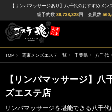
【リンパマッサージあり】八千代のおすすめメン
総予約数
39,738,328
回 会員数
560,
TOP
関東メンズエステ一覧
千葉県
八千代
ゲストさん
閲覧履歴
関東版
関西版
【リンパマッサージ】八
無料会員登録
北海道・東北版
九州・沖縄版
ズエステ店
ログイン
リンパマッサージを堪能できる八千代