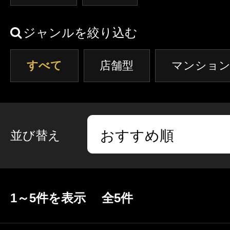
クーポン
東京
神奈川
埼玉
本日出勤のセラピスト
ジャンルを絞り込む
口コミ
茨城
栃木
群馬
すべて
店舗型
即セラ
マンション
体験談
ジャンルから探す
エリアから探す
写メ日記
並び替え
店舗型
マンション(個室)
東京
神奈川
埼玉
ニュース
茨城
栃木
群馬
1～5件を表示 全5件
ギャラリー