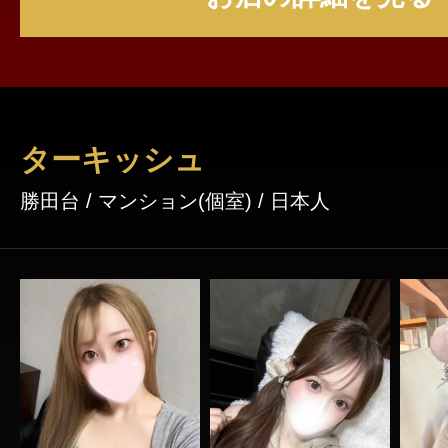
時に【8月夜割見た】とお伝えいただくと ✨ 夜だけの特
別価格✨ 🕯 90分 17,000円 🕯 120分 21,000円 📌 18:
以降スタート限定 📌 フリーのお客様限定 📌
「8月夜割見た」で適用 夏の夜は、ま
ターキッシュ
勝田台 / マンション(個室) / 日本人