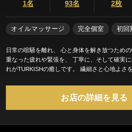
1名
93名
2枚
オイルマッサージ
完全個室
初回
日常の喧騒を離れ、 心と身体を解き放つための特別
重なった疲れや緊張を、 丁寧に、そして確実に
れがTURKISHの癒しです。 繊細さと心地よさを兼ね備えた手技
と、 そっと寄り添う温もり。 ただのリラクゼーションでは終わら
ない、深く満たされていく感覚が、あなたを静
お店の詳細を見る
す。 ここで過ごす時間は、 誰にも知られない“あなただけの贅
沢”。 洗練されたセラピストが、 一人ひとりに合わせた丁寧な施術
で、 心身ともに整えていきます。 日常を忘れ、満たされるひとと
きを。 TURKISHで、上質な癒しをご体感くだ