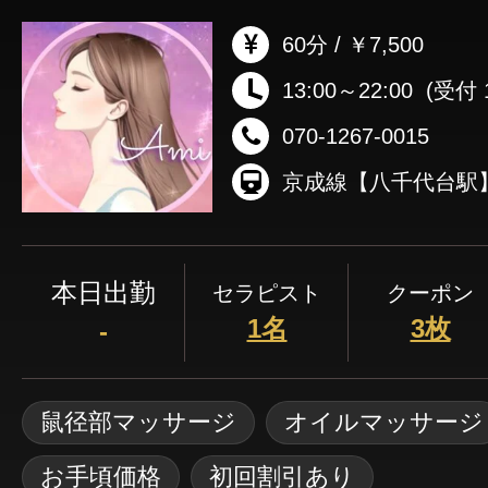
60分 / ￥7,500
13:00～22:00
(受付 1
070-1267-0015
本日出勤
セラピスト
クーポン
1名
3枚
-
鼠径部マッサージ
オイルマッサージ
お手頃価格
初回割引あり