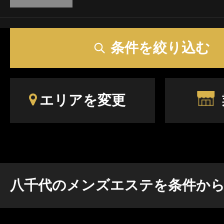
し お身体をやわらげてください♪ 💛セラピストについて💛 【得意
な手技・資格・経験】 アロマテラピー リンパ
条件を絞り込む
リフレクソロジー 中国式足底療法 耳つぼ療法 
イキヒーリング 気功 脱毛 傾聴 · · • • • ✤ • • • · ·· · • • • ✤ • • • · ·· ·
• • • ✤ • • • · · 様々なメニューをご用意しております。 ホームペー
ジもご覧ください。
エリアを変更
八千代のメンズエステを条件か