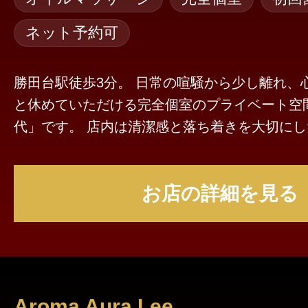
ネット予約可
勝田台駅徒歩3分。 日常の喧騒から少し離れ、
と休めていただける完全個室のプライベート空
代」です。 店内は清潔感と落ち着きを大切にした空間づくりを心
がけており、周りを気にすることなく、ゆった
ごしいただけます。施術はオールハンドによる
お店の詳細を見る
トを中心に、セラピストが一人ひとりのお客様
丁寧に心を込めて対応いたします。 日々のお仕事や生活の中で蓄
積された疲れやストレスをやさしくほぐし、心
できるひとときをご提供いたします。初めてご
心してお越しいただけるよう、接客や空間づく
を行っております。 当店は「完全健全」を徹底し、安心・安全に
Aroma Aura Lee