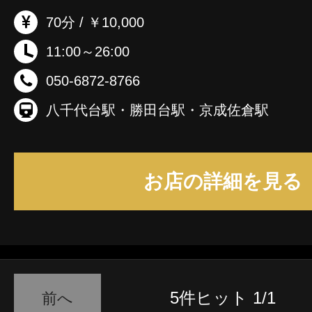
カンピンクのロマンティックな空間。 心が癒
70分 / ￥10,000
音楽が流れています。 💛人気のコースについて💛 脱毛メニュー 🔴
11:00～26:00
シェービング＋VIO脱毛 🔴リンパマッサージ75分
050-6872-8766
ルコンボマッサージ75分＋シェービング＋VIO脱毛 マッサ
ニュー 🟢フェザーアロマのオイル増量コース12
八千代台駅・勝田台駅・京成佐倉駅
ス・リンパマッサージ120分 🟢デトックスリン
ェザーアロマと パウダーマッサージをすべて味
ボ120分】が大人気です♪ 小顔メニュー 🟤小顔矯正プレミアム
お店の詳細を見る
手技とEMS RF 超音波を使います。 たるみを引き締め、男前のキ
リリとしたフェイスラインに。 💛お得な割引クーポンについて💛
LINEからのご予約や 前日までのご予約で 全
格になります。 すぐ予約されない方でも まずはLINEのご登録をオ
ススメします。 💛皆様にひとこと💛 やわらかく小さな手のひら
5件ヒット 1/1
前へ
が、 ぬくもりをやさしく伝えます✩ リンパの詰まりをデトックス