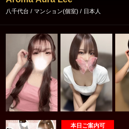
ご利用いただける環境づくりを大切にしており
八千代台 / マンション(個室) / 日本人
ステムと誠実なサービスを心がけ、どなたでも
けるお店を目指しております。 また、在籍するセラピストは20代
～30代を中心に、それぞれ個性や魅力を持った
おります。技術だけでなく、人柄や接客にもこ
って居心地の良い時間をお届けできるよう努めてお
し疲れたな」「ゆっくり癒されたい」そんな時
ただけるような存在でありたい。 ゆめはな八
の特別なリラックスタイムをお過ごしください。 皆様のご来
心よりお待ちしております。
本日ご案内可