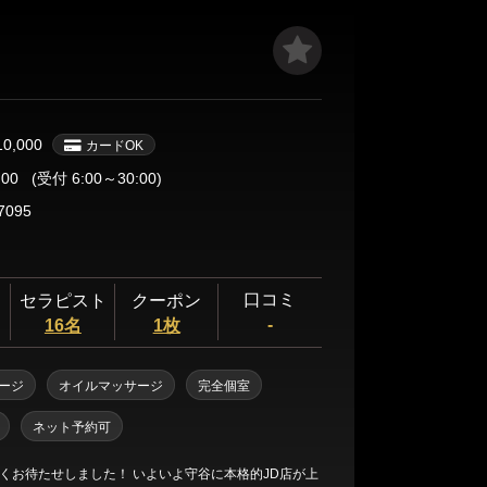
ら鼠径部、リンパマッサージなどお客様のお好みに合
ずご満足いただけるかと思います。 当店のレベルの高
用いただけましたら『論より証拠』、すぐにご理解い
います。 是非一度ご利用くださいませ！
10,000
カードOK
:00
(受付 6:00～30:00)
7095
口コミ
セラピスト
クーポン
-
16名
1枚
ージ
オイルマッサージ
完全個室
ネット予約可
くお待たせしました！ いよいよ守谷に本格的JD店が上