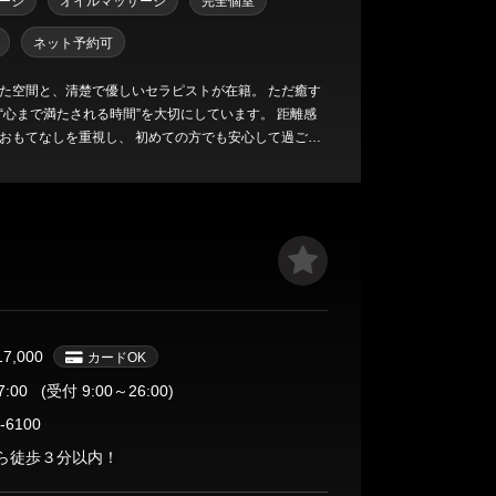
ージ
オイルマッサージ
完全個室
ネット予約可
た空間と、清楚で優しいセラピストが在籍。 ただ癒す
心まで満たされる時間”を大切にしています。 距離感
おもてなしを重視し、 初めての方でも安心して過ごせ
静かにハマる心地よさ。 一
自然とまた足を運びたくなる—— そんな“余韻の残る癒
たします。
17,000
カードOK
7:00
(受付 9:00～26:00)
-6100
ら徒歩３分以内！