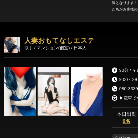
陸となります！
たちがお客様の
自カリキュラム
ざいません！ 
モデル系から、
ております！ 
人妻おもてなしエステ
きに、呼びたい
取手 / マンション(個室) / 日本人
拠、まずはお電
90分 / ￥
9:00～29
080-3339
本日出勤
6名