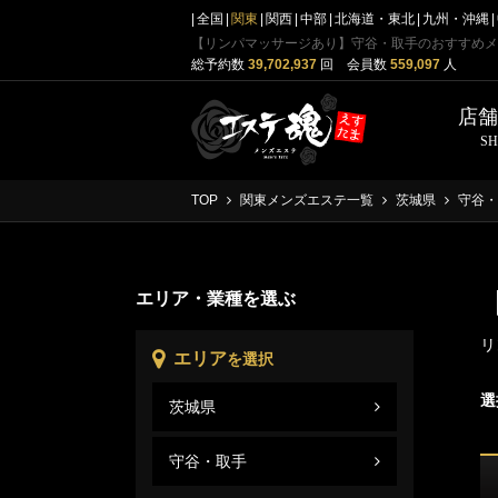
全国
関東
関西
中部
北海道・東北
九州・沖縄
【リンパマッサージあり】守谷・取手のおすすめメ
総予約数
39,702,937
回 会員数
559,097
人
店
S
TOP
関東メンズエステ一覧
茨城県
守谷・
エリア・業種を選ぶ
リ
エリア
を選択
選
茨城県
守谷
茨城
守谷・取手
守