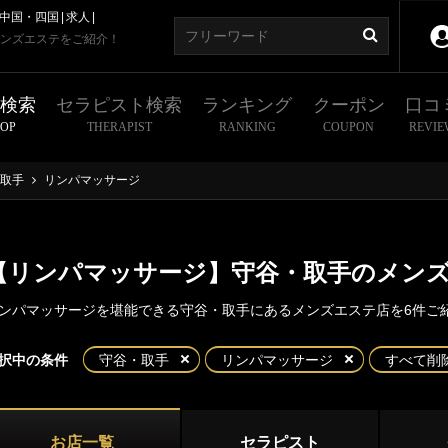
中国・四国
求人
ンズエステをご紹介！
舗検索
セラピスト検索
ランキング
クーポン
口コ
HOP
THERAPIST
RANKING
COUPON
REVIE
取手
リンパマッサージ
【リンパマッサージ】守谷・取手のメン
ンパマッサージを堪能できる守谷・取手にあるメンズエステ店を6件ご
東京
神奈川
埼玉
千葉
択中の条件
守谷・取手
リンパマッサージ
すべて削
・取手
県
水戸
土浦・つくば
谷
取手
お店一覧
セラピスト