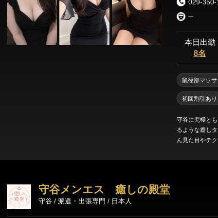
029-350-
─
本日出勤
8名
鼠径部マッサ
初回割引あり
守谷に究極ともいえる
るような癒しタ
ん見た目やテク
できる女性』を
が、ご安心くだ
抜いております
んな選び抜かれ
守谷メンエス 癒しの殿堂
都合のいい時間にお伺いいた
守谷 / 派遣・出張専門 / 日本人
級オイルを使用
ます。 今日の仕事の後に、久しぶりの休日に、ぜひ日頃の疲れを当店