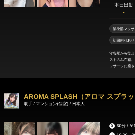
本日出勤
-
鼠径部マッサ
初回割引あり
守谷駅から徒歩
ストのみ在籍。
ッサージに癒され
ス！ 全てディ
ションでお楽しみ
AROMA SPLASH（アロマ スプラ
取手 / マンション(個室) / 日本人
60分 / ￥