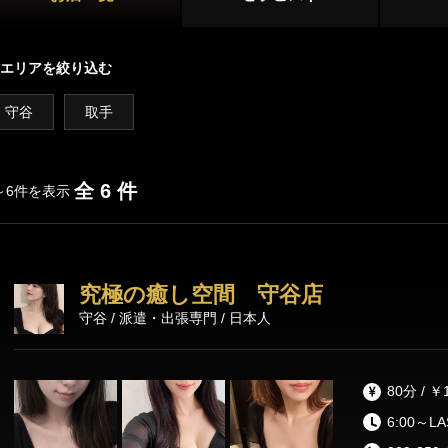
守谷・取手
茨城その他
店舗型
エリアを絞り込む
マンション型
守谷
取手
出張
施術内容
オプション
全 6 件
～6件を表示
鼠径部マッサージ
オイルマッサージ
リンパマッサ
究極の癒し空間 守谷店
ストレッチ
あかすり
タイ古式マッ
守谷 / 派遣・出張専門 / 日本人
洗体
脱毛
80分 / ￥
6:00～L