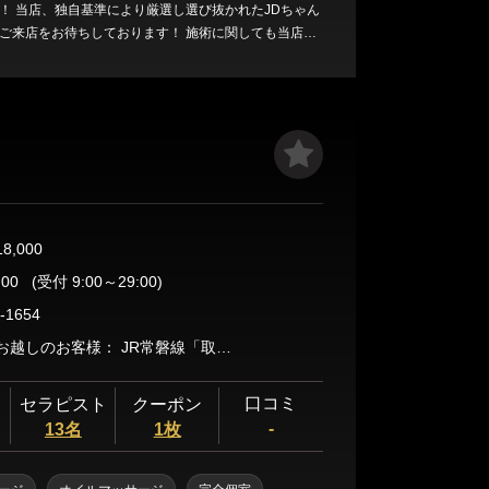
！ 当店、独自基準により厳選し選び抜かれたJDちゃん
ご来店をお待ちしております！ 施術に関しても当店独
により教育し、いわゆる『はずれ』『地雷』などはご
女の子も可愛い系から、ちょっとお姉さん系、背の高い
小柄なロリ系まで、必ずやお好みの子がいると確信し
また、当店は完全派遣型となっております。 呼びたいと
場所へセラピストを派遣させて頂きます。 論より証
話をくださいませ。お待ちしております。
18,000
:00
(受付 9:00～29:00)
-1654
▶電車でお越しのお客様： JR常磐線「取手駅」 徒歩3分 ▶目印：「タイムズ取手駅東口第2」 ※住所をグーグルで入力すると違う住所が出てしまうため、グーグル検索は 「タイムズ取手駅東口第2」を入力お願いします。 上記ポイントよりお電話をお願い致します。
口コミ
セラピスト
クーポン
-
13名
1枚