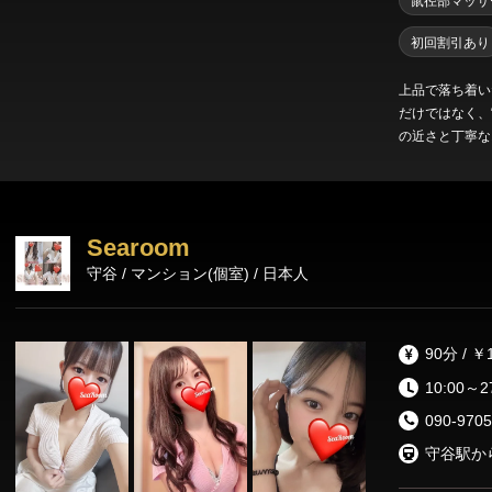
鼠径部マッサ
初回割引あり
上品で落ち着い
だけではなく、“
の近さと丁寧な
る雰囲気づくりを徹底。 派手さではなく、
度体験すると、
し”をご提供い
Searoom
守谷 / マンション(個室) / 日本人
90分 / ￥
10:00～2
090-9705
守谷駅か