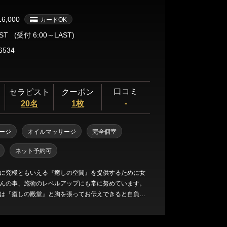
んと一緒に癒してくださいませ！
16,000
カードOK
AST
(受付 6:00～LAST)
6534
口コミ
セラピスト
クーポン
-
20名
1枚
ージ
オイルマッサージ
完全個室
ネット予約可
に究極ともいえる『癒しの空間』を提供するために女
んの事、施術のレベルアップにも常に努めています。
は『癒しの殿堂』と胸を張ってお伝えできると自負し
女性は、当店の独自基準に従って厳選しており、どの女
も必ずやご納得いただけるかとおもいます。 施術に関
店のカリキュラムにより徹底的に教育をしており、全