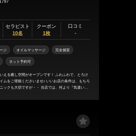
1797
口コミ
セラピスト
クーポン
-
10名
1枚
ージ
オイルマッサージ
完全個室
ネット予約可
癒し空間がオープンです！ ふわふわで、とろけ
イムをご堪能くださいませ♪ いいお店の条件は、もちろ
ニックも大切ですが・・ 当店では、何より『気遣いの
メインにセラピストさんを厳選致しました！！ です
さいませ！もちろん見た目も、施術テクニックも選び
ので、そのレベルはハイクラスとなっております。 そ
たセラピストさん達が、貴方のご指定の場所まで、ご
します！ 施術に関しても、たっぷりと高
し、心ゆくまでリラックスタイムをお楽しみいただけ