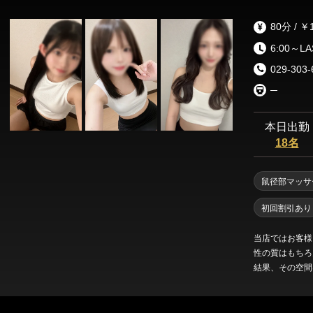
のセラピストさ
80分 / ￥
6:00～L
029-303-
─
本日出勤
18名
鼠径部マッサ
初回割引あり
当店ではお客様
性の質はもちろ
結果、その空間
ております。 
性にお会いして
しましても、当