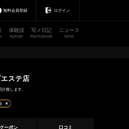
無料会員登録
ログイン
ミ
体験談
写メ日記
ニュース
W
REPORT
PHOTODIARY
NEWS
ズエステ店
紹介致します。
茨城
栃木
群馬
除
神栖
クーポン
口コミ