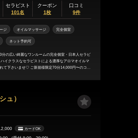
セラピスト
クーポン
口コミ
101名
1枚
9件
ージ
オイルマッサージ
完全個室
ネット予約可
3分の広い綺麗なワンルームの完全個室・日本人セラピ
 ハイクラスなセラピストによる濃厚なアロマオイルマ
て下さいませ♡ ご新規様限定70分14,000円〜のコー
ープリンパ込の施術内容となっております。 豊富なオプ
くださいませ🙇‍♀️
ッシュ）
12,000
カードOK