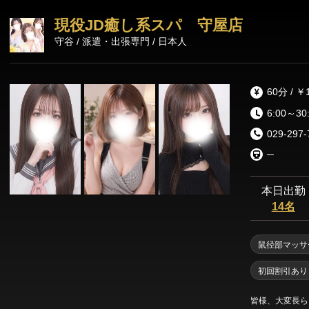
身マッサージか
現役JD癒し系スパ 守屋店
わせて行い、必
守谷 / 派遣・出張専門 / 日本人
さは、一度ご利
ただけるかと思
60分 / ￥
6:00～30
029-297-
─
本日出勤
14名
鼠径部マッサ
初回割引あり
皆様、大変長ら