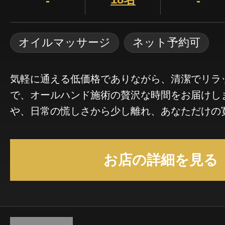
-
-
オイルマッサージ
ネット予約可
気軽に通える低価格でありながら、清潔でリラ
で、オールハンド施術の贅沢な時間をお届けし
や、日常の慌しさから少し離れ、あなただけの
過ごしください。 一人一人のお身体の状態に
をすることを心がけています。 しっかり強く
お店の詳細を見る
る、柔らかく優しい圧で揉み解すようになど、
わせたオーダーメイドの施術を心がけておりま
ックスタイムをお過ごし下さい！！