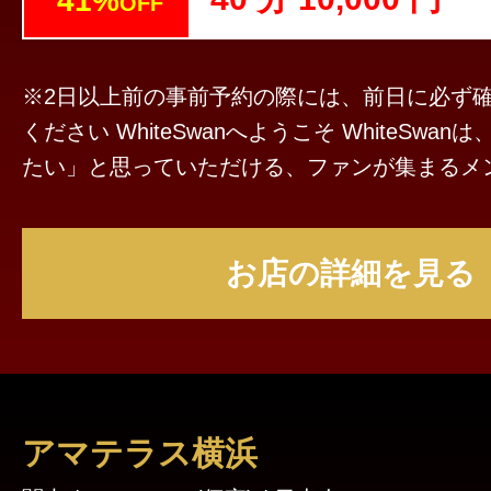
41%
OFF
※2日以上前の事前予約の際には、前日に必ず
ください WhiteSwanへようこそ WhiteSwanは、お客様に「また来
たい」と思っていただける、ファンが集まるメ
ています。 当店の原点は、本格的な英国式リフレクソロジーで
す。 足裏から全身へとつながる心地よい刺激で、日頃の疲れやス
お店の詳細を見る
トレスをゆっくりと癒やしていきます。 さらに、ふんわりとした
泡に包まれる人気のホイップ施術や、その日の
いランジェリーやキャミソールなど、さまざま
おります。 セラピストも一人ひとり個性が異なり、その日ごとに
違った雰囲気をお楽しみいただけます。 また、WhiteSwanでは清
潔で安心して過ごせる空間づくりを何よりも大
アマテラス横浜
店内の衛生管理を徹底し、施術に使用するアイ