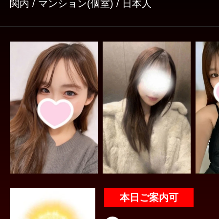
関内 / マンション(個室) / 日本人
保てるよう日々心掛けています。 そして、ボディケアメニューと
してHIFU（ハイフ）も導入しております。 HIFUはボディラインの
ケアだけでなく、肩まわりなど硬くなった部分
用いただいております。施術後は水分補給や軽
いただくことで、より快適にお過ごしいただけます。 Whit
には、さまざまな「好き」があります。 「リフレクソロジーが好
き。」 「ホイップ施術が好き。」 「清潔感のある空間が好き。」
「HIFUで身体をケアしたい。」 「可愛い衣装や雰囲気が好き。」
「落ち着けるお部屋が好き。」 そんな皆様の「好き」が積み重な
り、やがて「WhiteSwanが好き」という気持
ら、私たちは何より嬉しく思います。 これからも、お一人おひと
りとのご縁を大切にし、心から安らげる時間と
本日ご案内可
特別な空間をご提供してまいります。 皆様のご来店を、心よりお
待ちしております。