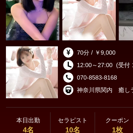
70分 / ￥9,000
12:00～27:00
(受付 1
070-8583-8168
神奈川県関内 癒し
本日出勤
セラピスト
クーポン
4名
10名
1枚