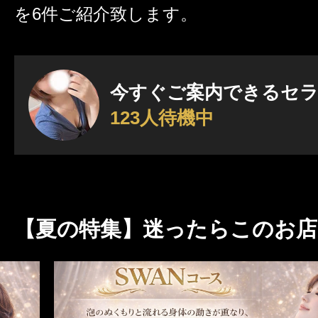
を6件ご紹介致します。
激アツなお店を多数掲載！
夏の特集イベント開催中！
今すぐご案内できるセ
123人待機中
メンズエステ店
お店を探す
セラピスト
お店検索ページへ
【夏の特集】迷ったらこのお店!
セラピストを探す
ランキング
エリアから探す
セラピスト検索ページ