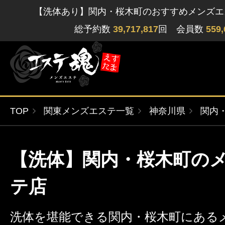
【洗体あり】関内・桜木町のおすすめメンズエ
総予約数
39,717,817
回 会員数
559,
TOP
関東メンズエステ一覧
神奈川県
関内
ゲストさん
閲覧履歴
関東版
関西版
【洗体】関内・桜木町の
無料会員登録
北海道・東北版
九州・沖縄版
テ店
ログイン
洗体を堪能できる関内・桜木町にある