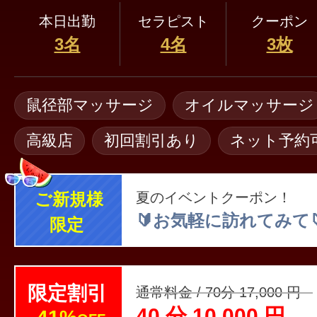
本日出勤
セラピスト
クーポン
3名
4名
3枚
鼠径部マッサージ
オイルマッサージ
高級店
初回割引あり
ネット予約
ご新規様
夏のイベントクーポン！
🔰お気軽に訪れてみて
限定
限定割引
通常料金 / 70分 17,000 円
40 分 10,000 円