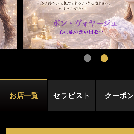
クーポン
東京
神奈川
埼玉
本日出勤のセラピスト
口コミ
茨城
栃木
群馬
即セラ
体験談
ジャンルから探す
エリアから探す
写メ日記
店舗型
マンション(個室)
東京
神奈川
埼玉
お店一覧
セラピスト
クーポ
ニュース
茨城
栃木
群馬
ギャラリー