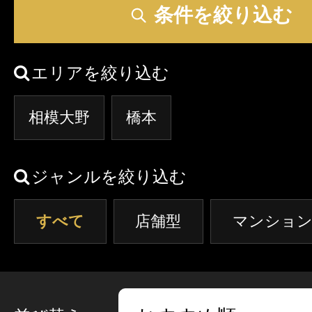
クーポン
条件を絞り込む
東京
神奈川
埼玉
本日出勤のセラピスト
口コミ
エリアを絞り込む
茨城
栃木
群馬
即セラ
相模大野
橋本
体験談
ジャンルから探す
エリアから探す
ジャンルを絞り込む
写メ日記
店舗型
マンション(個室)
東京
神奈川
埼玉
すべて
店舗型
マンション
ニュース
茨城
栃木
群馬
ギャラリー