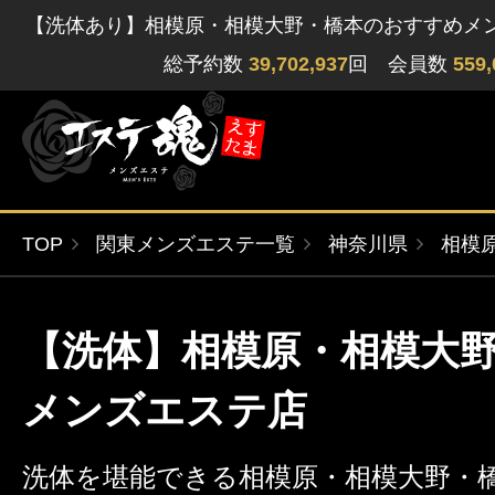
【洗体あり】相模原・相模大野・橋本のおすすめメ
総予約数
39,702,937
回 会員数
559,
TOP
関東メンズエステ一覧
神奈川県
相模
ゲストさん
閲覧履歴
関東版
関西版
【洗体】相模原・相模大
無料会員登録
北海道・東北版
九州・沖縄版
メンズエステ店
ログイン
洗体を堪能できる相模原・相模大野・