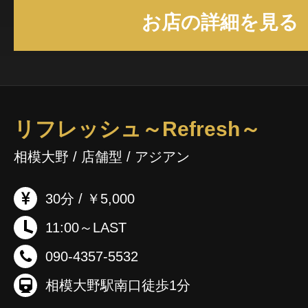
お店の詳細を見る
しと 刺激をご提供させていただきます。 宝石のように美しい容姿
と心を持ち合わせたセラピストが、 二人だけ
な世界へ貴方をいざないます。 当店はクレジットカード・電子マ
ネーが手数料0円でご利用いただけます(*^-^*)
しております☆
リフレッシュ～Refresh～
相模大野 / 店舗型 / アジアン
30分 / ￥5,000
11:00～LAST
090-4357-5532
相模大野駅南口徒歩1分