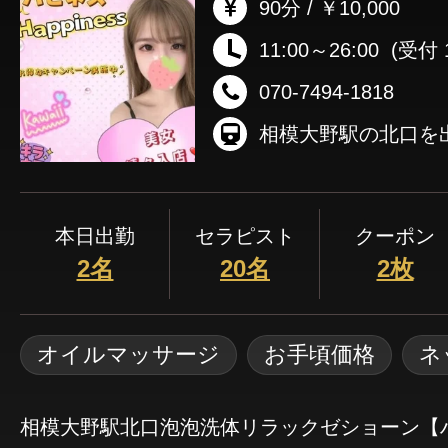
90分 / ￥10,000
11:00～26:00
(受付 1
070-7494-1818
本日出勤
セラピスト
クーポン
2名
20名
2枚
オイルマッサージ
お手頃価格
ネ
相模大野駅北口泡泡洗体リラックゼショーン【