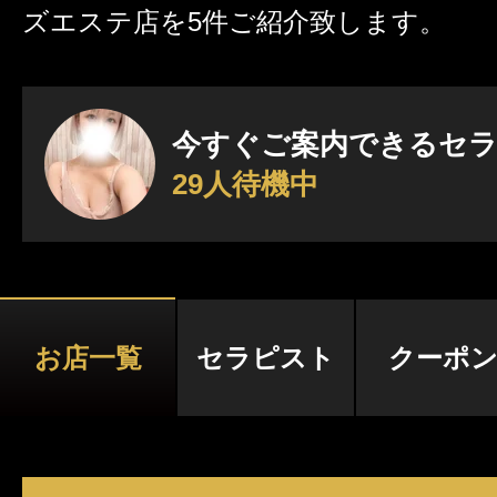
ズエステ店を5件ご紹介致します。
激アツなお店を多数掲載！
夏の特集イベント開催中！
今すぐご案内できるセ
29人待機中
メンズエステ店
お店を探す
セラピスト
お店検索ページへ
お店一覧
セラピスト
クーポ
セラピストを探す
ランキング
エリアから探す
セラピスト検索ページ