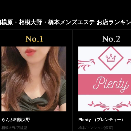
相模原・相模大野・橋本メンズエステ お店ランキ
らんぷ相模大野
Plenty (プレンティー）
相模大野/店舗型
橋本/マンション(個室)