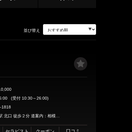
関内・桜木町
並び替え
溝の口
ージ
10,000
相模原・相模大野・橋本
サージ
6:00
(受付 10:30～26:00)
-1818
相模大野駅 北口 徒歩２分 道案内：相模大野駅北口を出て頂き、デッキ正面にエスカレーターがございます。エスカレーターを降りて頂きそのまま50メールぐらい直進していただくと右手に【みほビル】と書かれた入口がございます。（1階にminiminiが入ってます。）分かりにくい場合はお気軽にお電話下さい!
小田原
口コミ
セラピスト
クーポン