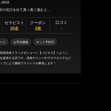
-1818
相模大野駅の北口を出て真っ直ぐ進むと、歩道を降りた先に「マクドナルド」が見えるエスカレーターがあるので、エスカレーターを降り「マクドナルド」がある左の道を真っ直ぐ進みます。進むと角に「エイブル」があるので、その角を右に曲がり真っ直ぐ進みます。しばらく進むと交差点に出る「ウエルシア・ロビーファイブ」さんがあります､反対側にあるのが美容室の隣りのビルが看板を出てますよ､201室は当店になります。
口コミ
セラピスト
クーポン
-
20名
2枚
ージ
お手頃価格
ネット予約可
泡泡洗体リラックゼショーン【ハピネス】へようこ
を提供する店です。洗体やリンパやアロマエステなど
ッフにより施術でストレスを解放します！