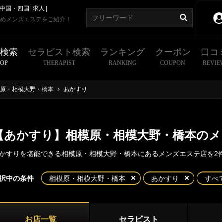
中国・四国
求人
めメンズエステをご紹介！
舗検索
セラピスト検索
ランキング
クーポン
口コ
HOP
THERAPIST
RANKING
COUPON
REVIE
原・相模大野・橋本
あかすり
【あかすり】相模原・相模大野・橋本の
かすりを堪能できる相模原・相模大野・橋本にあるメンズエステ店を2
東京
神奈川
埼玉
千葉
択中の条件
相模原・相模大野・橋本
あかすり
すべ
原・相模大野・橋本
川県
横浜エリア
模原
相模大野
お店一覧
セラピスト