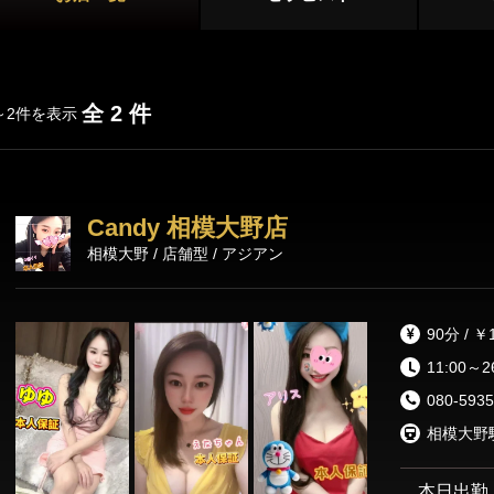
横浜・東神奈川
新横浜・センター南
店舗型
青葉台・たまプラーザ・鷺沼
マンション型
全 2 件
～2件を表示
川崎エリア
出張
川崎・鶴見
武蔵小杉・日吉・網島
施術内容
オプション
Candy 相模大野店
登戸・新百合ヶ丘・稲田堤
相模大野 / 店舗型 / アジアン
鼠径部マッサージ
オイルマッサージ
リンパマッサ
相模原エリア
90分 / ￥
本厚木・海老名
大和・中央林間
ストレッチ
あかすり
タイ古式マッ
11:00～2
洗体
脱毛
080-5935
湘南・小田原エリア
茅ヶ崎・平塚
藤沢・湘南台・辻堂
本日出勤