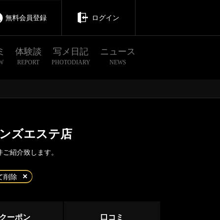
無料会員登録
ログイン
ミ
体験談
写メ日記
ニュース
W
REPORT
PHOTODIARY
NEWS
メンズエステ店
件ご紹介致します。
茨城
栃木
群馬
て削除
橋本
クーポン
口コミ