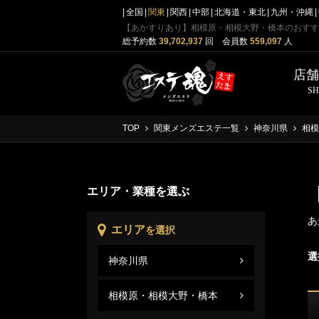
全国
関東
関西
中部
北海道・東北
九州・沖縄
【あかすりあり】相模原・相模大野・橋本のおすす
総予約数
39,702,937
回 会員数
559,097
人
店
S
TOP
関東メンズエステ一覧
神奈川県
相模
エリア・業種を選ぶ
あ
エリア
を選択
選
神奈川県
相模
神奈
相模原・相模大野・橋本
相