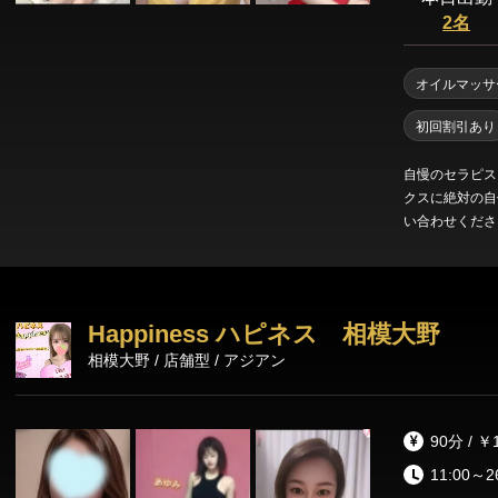
2名
横須賀エリア
戸塚・大船・横須賀
オイルマッサ
初回割引あり
自慢のセラピス
クスに絶対の自
い合わせください 
最上級の厳選さ
提供させて頂き
Happiness ハピネス 相模大野
相模大野 / 店舗型 / アジアン
90分 / ￥
11:00～2