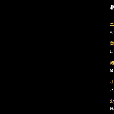
エ
相
業
店
施
鼠
オ
パ
お
日