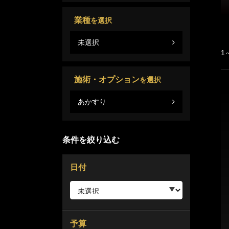
業種
を選択
未選択
1
施術・オプション
を選択
あかすり
条件を絞り込む
日付
予算