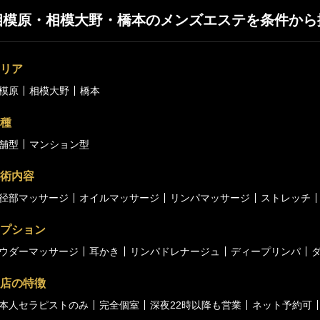
相模原・相模大野・橋本のメンズエステを条件から
リア
模原
相模大野
橋本
種
舗型
マンション型
術内容
径部マッサージ
オイルマッサージ
リンパマッサージ
ストレッチ
プション
ウダーマッサージ
耳かき
リンパドレナージュ
ディープリンパ
店の特徴
本人セラピストのみ
完全個室
深夜22時以降も営業
ネット予約可