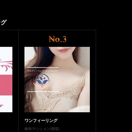
ング
ワンフィーリング
橋本/マンション(個室)