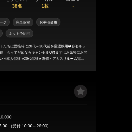
-
38名
1枚
ージ
完全個室
お手頃価格
ネット予約可
トたちは面接時に20代～30代前を厳選採用❤️容姿ルッ
信，会ってだめならキャンセルOK❗️まずはお気軽にお問
⭐️本人保証 ⭐️20代保証⭐️ 洗體・アカスリルーム完備❗️
れたセラピストが最高の技術でお客様に最高の癒しを
ます♪
10,000
6:00
(受付 10:00～26:00)