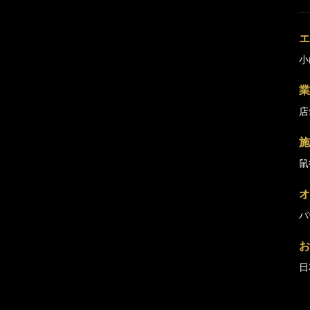
エ
小
業
店
施
鼠
オ
パ
お
日