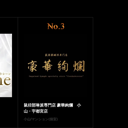
鼠径部琳派専門店 豪華絢爛 小
山・宇都宮店
小山/マンション(個室)