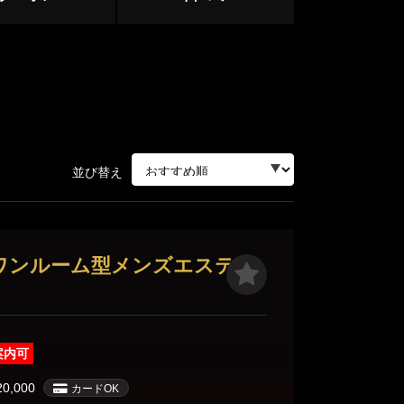
並び替え
ージ
ワンルーム型メンズエステ
サージ
案内可
20,000
カードOK