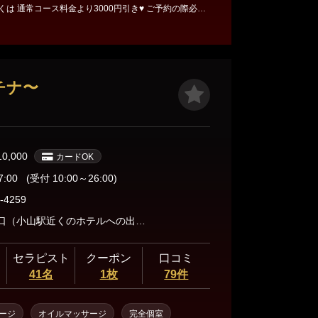
 通常コース料金より3000円引き♥ ご予約の際必ず
さい。ない場合は適用外となります！ 他の割引キャン
はできません。
チナ〜
10,000
カードOK
7:00
(受付 10:00～26:00)
-4259
小山駅西口（小山駅近くのホテルへの出張もお受けしてます。出張料金別途2000円）
セラピスト
クーポン
口コミ
41名
1枚
79件
ージ
オイルマッサージ
完全個室