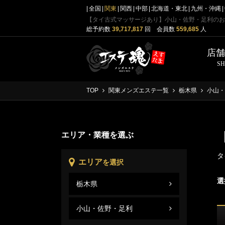
全国
関東
関西
中部
北海道・東北
九州・沖縄
【タイ古式マッサージあり】小山・佐野・足利のお
総予約数
39,717,817
回 会員数
559,685
人
店
S
TOP
関東メンズエステ一覧
栃木県
小山・
エリア・業種を選ぶ
タ
エリア
を選択
選
栃木県
小山
栃木
小山・佐野・足利
小