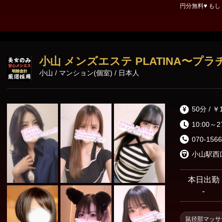
円分無料♥ もしくは
お申し付けくだ
ペーンとの併用
小山 メンズエステ PLATINA〜プラ
小山 / マンション(個室) / 日本人
50分 / ￥
10:00～2
070-1566
本日出勤
-
鼠径部マッサ