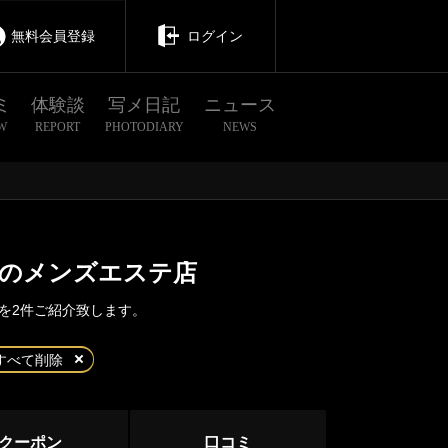
無料会員登録
ログイン
ミ
体験談
写メ日記
ニュース
W
REPORT
PHOTODIARY
NEWS
利のメンズエステ店
を2件ご紹介致します。
茨城
栃木
群馬
すべて削除
那須塩原
足利
クーポン
口コミ