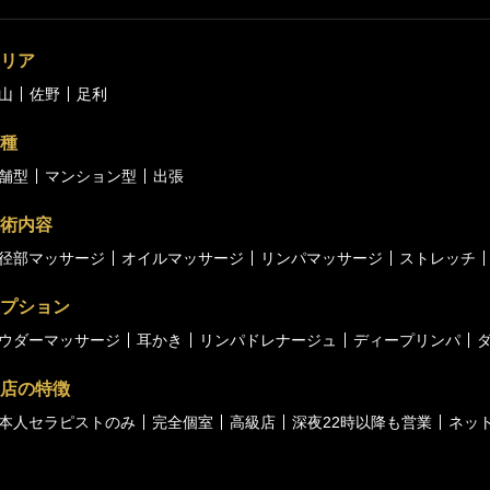
リア
山
佐野
足利
種
舗型
マンション型
出張
術内容
径部マッサージ
オイルマッサージ
リンパマッサージ
ストレッチ
プション
ウダーマッサージ
耳かき
リンパドレナージュ
ディープリンパ
店の特徴
本人セラピストのみ
完全個室
高級店
深夜22時以降も営業
ネッ