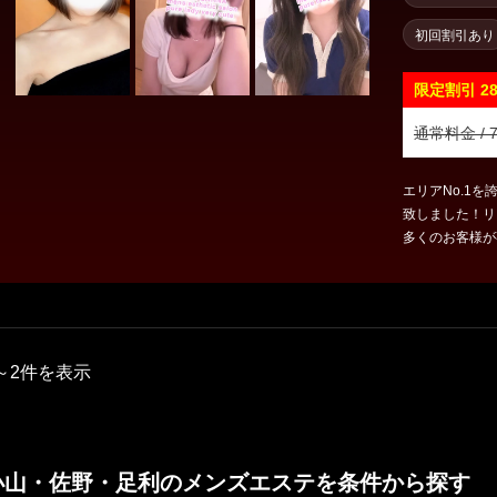
初回割引あり
限定割引
2
通常料金 / 7
エリアNo.1を
致しました！リ
多くのお客様が
～2件を表示
小山・佐野・足利のメンズエステを条件から探す