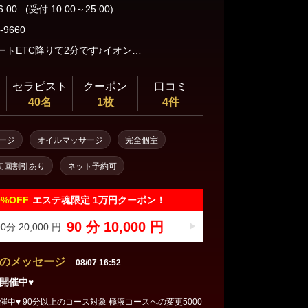
6:00
(受付 10:00～25:00)
-9660
佐野スマートETC降りて2分です♪イオンさん近くです♪
セラピスト
クーポン
口コミ
40名
1枚
4件
ージ
オイルマッサージ
完全個室
初回割引あり
ネット予約可
0%
OFF
エステ魂限定 1万円クーポン！
90 分 10,000 円
0分 20,000 円
のメッセージ
08/07 16:52
開催中♥
コースへの変更5000