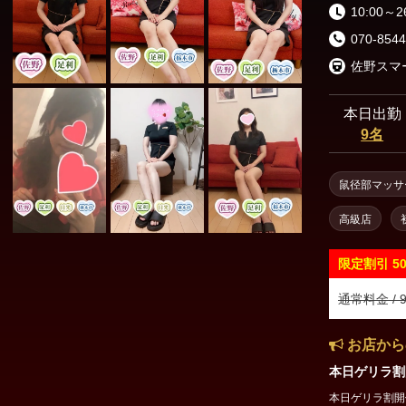
10:00～2
070-8544
本日出勤
9名
鼠径部マッサ
高級店
限定割引
5
通常料金 / 9
お店から
本日ゲリラ割
本日ゲリラ割開催中♥ 90分以上のコース対象 極液