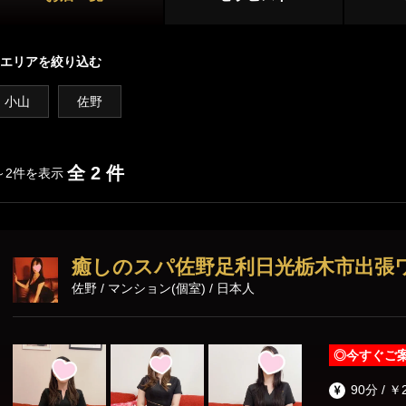
栃木その他
店舗型
エリアを絞り込む
マンション型
小山
佐野
出張
施術内容
オプション
全 2 件
～2件を表示
鼠径部マッサージ
オイルマッサージ
リンパマッサ
癒しのスパ佐野足利日光栃木市出張
ストレッチ
あかすり
タイ古式マッ
佐野 / マンション(個室) / 日本人
洗体
脱毛
◎
今すぐご
90分 / ￥