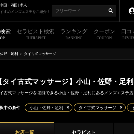
中国・四国
求人
すすめメンズエステをご紹介！
舗検索
セラピスト検索
ランキング
クーポン
口コ
HOP
THERAPIST
RANKING
COUPON
REVIE
佐野・足利
タイ古式マッサージ
【タイ古式マッサージ】小山・佐野・足
イ古式マッサージを堪能できる小山・佐野・足利にあるメンズエステ店
東京
神奈川
埼玉
千葉
択中の条件
小山・佐野・足利
タイ古式マッサージ
・佐野・足利
県
宇都宮
小山・佐野・足利
山
佐野
お店一覧
セラピスト