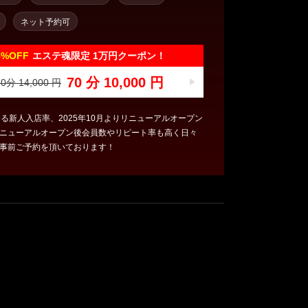
ネット予約可
8%
OFF
エステ魂限定 1万円クーポン！
70 分 10,000 円
0分 14,000 円
誇る新人入店率、2025年10月よりリニューアルオープン
ニューアルオープン後会員数やリピート率も高く日々
事前ご予約を頂いております！