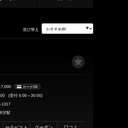
中野・高円寺・荻窪
下北沢・明大前
立川・八王子・町田
並び替え
赤羽・王子・板橋
ージ
17,000
カードOK
サージ
:00
(受付 6:00～30:00)
-1317
所沢駅
目黒・麻布
クーポン
口コミ
セラピスト