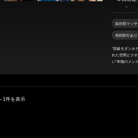
渋谷・代々木・表参道
六本木・赤坂・青山
-
新橋・品川エリア
鼠径部マッサ
東京駅・日本橋・八丁堀
銀座・新橋
初回割引あり
浜松町・田町
五反田・品川
“高級モダンホ
れた空間とクオ
い"本物のメン
エステ、それが
上野・秋葉原・錦糸町エリア
す。
錦糸町・亀戸
葛西・小岩・新小岩
市ヶ谷・四谷
上野・御徒町・浅草
～1件を表示
日暮里・鶯谷
北千住・綾瀬・亀有
東京その他エリア