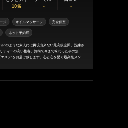
三軒茶屋・自由が丘・二子玉川
-
-
10名
ージ
オイルマッサージ
完全個室
人形町・茅場町・門前仲町
ネット予約可
蒲田・大森・大井町
テル”のような素人には再現出来ない最高級空間。洗練さ
リティーの高い接客、施術で今まで味わった事の無
ズエステ"をお届け致します。心と心を繋ぐ最高級メンズ
 KAGUYA～星乃幻想～東村山・所沢メンズエステ で
飯田橋・神楽坂・水道橋
秋葉原・神田・浅草橋