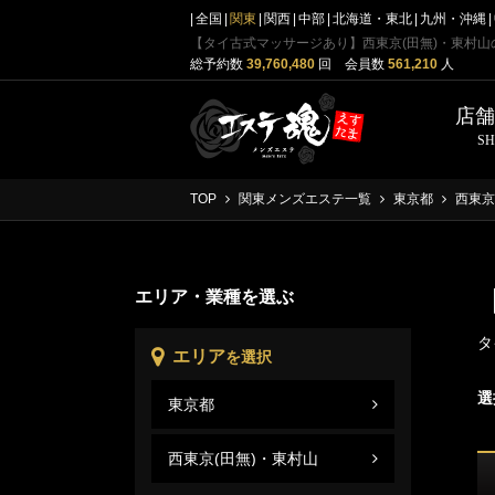
全国
関東
関西
中部
北海道・東北
九州・沖縄
総予約数
39,760,480
回 会員数
561,210
人
店
S
TOP
関東メンズエステ一覧
東京都
西東京
エリア・業種を選ぶ
タ
エリア
を選択
選
東京都
西東
東京
西東京(田無)・東村山
西