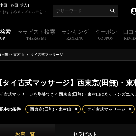
中国・四国
求人
【タイ古式マッサージあり】西東京(田無)・東村山のおすすめメンズエステをご紹介！
舗検索
セラピスト検索
ランキング
クーポン
口コ
HOP
THERAPIST
RANKING
COUPON
REVIE
(田無)・東村山
タイ古式マッサージ
【タイ古式マッサージ】西東京(田無)・
イ古式マッサージを堪能できる西東京(田無)・東村山にあるメンズエス
東京
神奈川
埼玉
千葉
択中の条件
西東京(田無)・東村山
タイ古式マッサージ
京(田無)・東村山
都
新宿・西東京エリア
東京(田無)
東村山
お店一覧
セラピスト