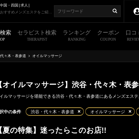
中国・四国
求人
【オイルマッサージあり】渋谷・代々木・表参道のおすすめメンズエステをご紹介！
舗検索
セラピスト検索
ランキング
クーポン
口コ
HOP
THERAPIST
RANKING
COUPON
REVIE
代々木・表参道
オイルマッサージ
【オイルマッサージ】渋谷・代々木・表
イルマッサージを堪能できる渋谷・代々木・表参道にあるメンズエステ
東京
神奈川
埼玉
千葉
択中の条件
渋谷・代々木・表参道
オイルマッサージ
・代々木・表参道
都
新宿・西東京エリア
【夏の特集】迷ったらこのお店!!
谷
代々木