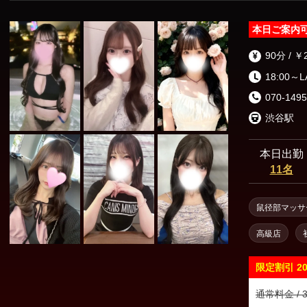
本日ご案内
90分 / ￥
18:00～
070-1495
渋谷駅
本日出勤
11名
鼠径部マッサ
高級店
限定割引
2
通常料金 / 3