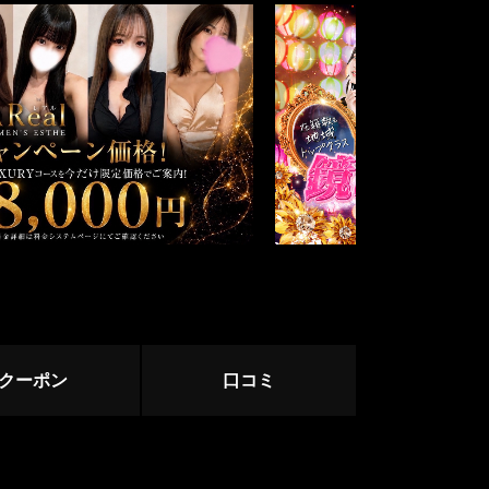
中野・高円寺・荻窪
下北沢・明大前
立川・八王子・町田
赤羽・王子・板橋
ージ
サージ
クーポン
口コミ
目黒・麻布