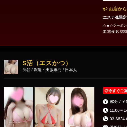
お店から
エステ魂限定
☆★☆クーポン情報☆★☆ エステ魂限定
常 30分 10,000円 ⇒ 
ページをご確認ください
coup
S活（エスかつ）
渋谷 / 派遣・出張専門 / 日本人
◎
今すぐご
90分 / ￥
11:00～
03-6824-