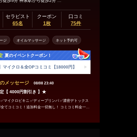
渋谷駅から徒歩5分 神泉駅から徒歩2分 【ファミリーマート円山町店】付近よりお電話下さい。 渋谷駅からお越しの場合は＜A0出口＞を出て道玄坂を登って頂くとすぐになります。
セラピスト
クーポン
口コミ
65名
1枚
75件
ージ
オイルマッサージ
ネット予約可
定
夏のイベントクーポン！
】マイクロ＆全OPコミコミ【18000円】
のメッセージ
08/08 23:40
【 4000円割引き 】★
ス
が全てコミコミ！追加料金一切無し！ コミコミ料金一覧
,000円】でご案内させて頂きます！ ※渋谷道玄坂の300
用頂けるホテルをご紹介致します。 ※75分コースはセ