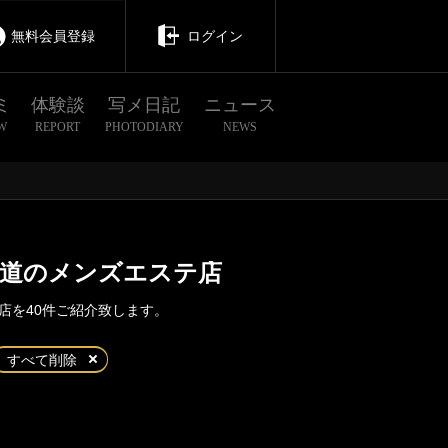
無料会員登録
ログイン
ミ
体験談
写メ日記
ニュース
W
REPORT
PHOTODIARY
NEWS
参道のメンズエステ店
店を40件ご紹介致します。
茨城
栃木
群馬
すべて削除
表参道