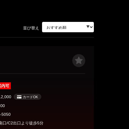
三軒茶屋・自由が丘・二子玉川
並び替え
人形町・茅場町・門前仲町
蒲田・大森・大井町
飯田橋・神楽坂・水道橋
案内可
秋葉原・神田・浅草橋
12,000
カードOK
:00
-5050
南口/C2出口より徒歩5分