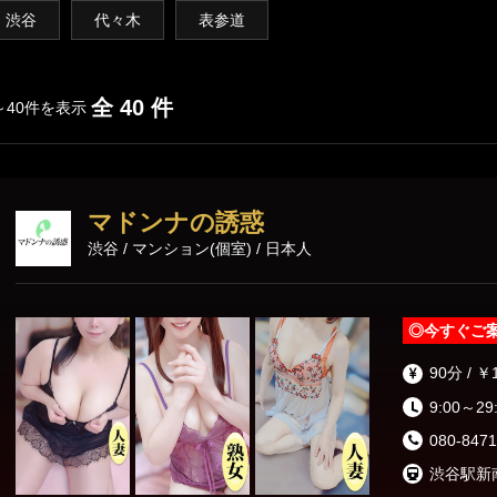
渋谷・代々木・表参道
六本木・赤坂・青山
渋谷
代々木
表参道
新橋・品川エリア
全 40 件
～40件を表示
東京駅・日本橋・八丁堀
銀座・新橋
浜松町・田町
五反田・品川
マドンナの誘惑
渋谷 / マンション(個室) / 日本人
上野・秋葉原・錦糸町エリア
錦糸町・亀戸
葛西・小岩・新小岩
◎
今すぐご
市ヶ谷・四谷
上野・御徒町・浅草
90分 / ￥
日暮里・鶯谷
北千住・綾瀬・亀有
9:00～29
080-8471
東京その他エリア
渋谷駅新