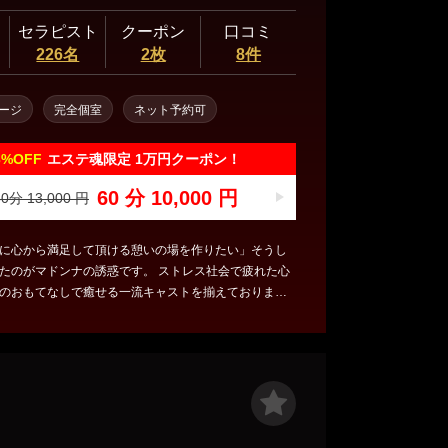
セラピスト
クーポン
口コミ
226名
2枚
8件
ージ
完全個室
ネット予約可
3%
OFF
エステ魂限定 1万円クーポン！
60 分 10,000 円
0分 13,000 円
に心から満足して頂ける憩いの場を作りたい」そうし
たのがマドンナの誘惑です。 ストレス社会で疲れた心
のおもてなしで癒せる一流キャストを揃えておりま
、お気軽にお立ち寄り下さい。