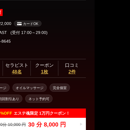
可
22,000
カードOK
LAST
(受付 17:00～29:00)
-8645
セラピスト
クーポン
口コミ
48名
1枚
2件
ージ
オイルマッサージ
完全個室
初回割引あり
ネット予約可
0%
OFF
エステ魂限定 1万円クーポン！
30 分 8,000 円
0分 10,000 円