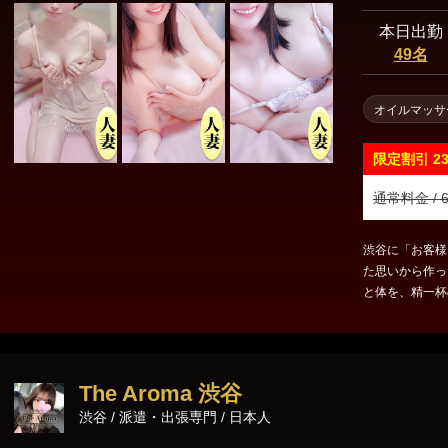
東京23区出張
本日出勤
49名
オイルマッサ
限定割引
2
通常料金 / 6
渋谷に「お客様
た思いから作っ
と体を、精一杯
す。 是非一度
The Aroma 渋谷
渋谷 / 派遣・出張専門 / 日本人