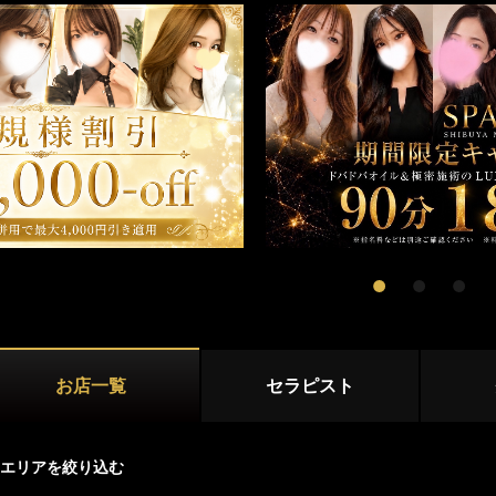
新宿
大久保・高田馬場
店舗型
吉祥寺・三鷹
国分寺・武蔵小金井
マンション型
初台・幡ヶ谷・笹塚
調布・府中
出張
西東京(田無)・東村山
施術内容
オプション
池袋・大塚エリア
池袋
大塚・巣鴨
鼠径部マッサージ
オイルマッサージ
リンパマッサ
練馬・成増
ストレッチ
あかすり
タイ古式マッ
お店一覧
セラピスト
洗体
脱毛
恵比寿・渋谷・六本木エリア
恵比寿
中目黒
エリアを絞り込む