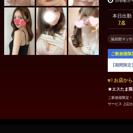
本日出勤
7名
鼠径部マッサ
ご新規様限
【期間限定
お店から
★エスたま限定
ご新規様限定！ ✅マイクロビキニ ✅ディープリンパ ✅濃密デトック
サービス 上記
★ 75分 18,000円 ★ 90分 22,000円 ★120分 28,000円 ★150分 34,000
円 ★180分 40,000円 総額22,000円のコミコミコースを4,000円引きの
【75分総額18
0円以内でご利