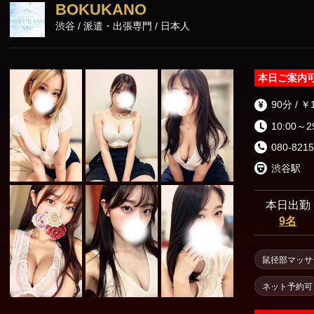
ラピストご指名
BOKUKANO
90分コース以
渋谷 / 派遣・出張専門 / 日本人
本日ご案内
90分 / ￥
10:00～2
080-8215
渋谷駅
本日出勤
9名
鼠径部マッサ
ネット予約可