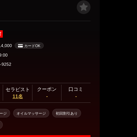
不可、フリー限定ご案内です。 ※ご指名される場合は
上ご利用でクーポン適用です。
可
14,000
カードOK
9:00
-9252
クーポン
口コミ
セラピスト
-
-
11名
ージ
オイルマッサージ
初回割引あり