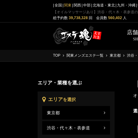
全国
関東
関西
中部
北海道・東北
九州・沖縄
総予約数
39,738,328
回 会員数
560,402
人
店
S
TOP
関東メンズエステ一覧
東京都
渋谷・
エリア・業種を選ぶ
オ
エリア
を選択
選
東京都
渋谷
東京
渋谷・代々木・表参道
渋