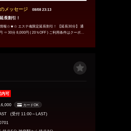
のメッセージ
08/08 23:13
延長割引！
延長割引！ 【延長30分】 通
30分 8,000円 ( 20％OFF ) ご利用条件はクーポン
。 https://estama.jp/shop/42187/coupon/#sp_
on 是非お気軽に遊びに来てくださいね(・ω・)ノ
案内可
16,000
カードOK
LAST
(受付 11:00～LAST)
0701