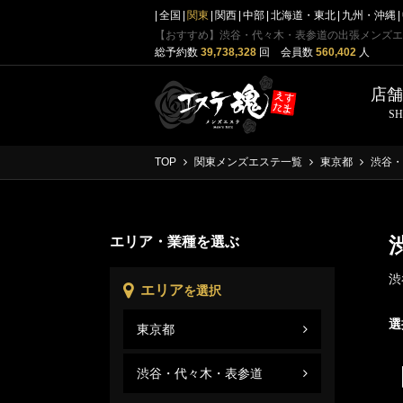
全国
関東
関西
中部
北海道・東北
九州・沖縄
【おすすめ】渋谷・代々木・表参道の出張メンズエ
総予約数
39,738,328
回 会員数
560,402
人
店
S
TOP
関東メンズエステ一覧
東京都
渋谷・
エリア・業種を選ぶ
渋
エリア
を選択
選
東京都
渋谷
東京
渋谷・代々木・表参道
渋