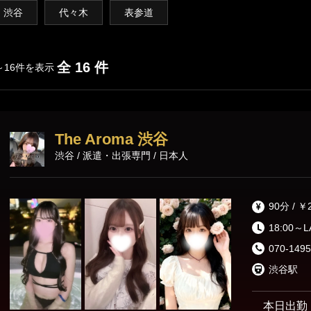
渋谷・代々木・表参道
六本木・赤坂・青山
渋谷
代々木
表参道
新橋・品川エリア
全 16 件
～16件を表示
東京駅・日本橋・八丁堀
銀座・新橋
浜松町・田町
五反田・品川
The Aroma 渋谷
渋谷 / 派遣・出張専門 / 日本人
上野・秋葉原・錦糸町エリア
錦糸町・亀戸
葛西・小岩・新小岩
90分 / ￥
市ヶ谷・四谷
上野・御徒町・浅草
18:00～
日暮里・鶯谷
北千住・綾瀬・亀有
070-1495
渋谷駅
東京その他エリア
本日出勤