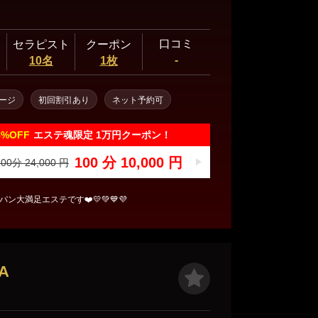
口コミ
セラピスト
クーポン
-
10名
1枚
ージ
初回割引あり
ネット予約可
8%
OFF
エステ魂限定 1万円クーポン！
100 分 10,000 円
00分 24,000 円
パンパン大満足エステです❤️💛💚💙💜
A