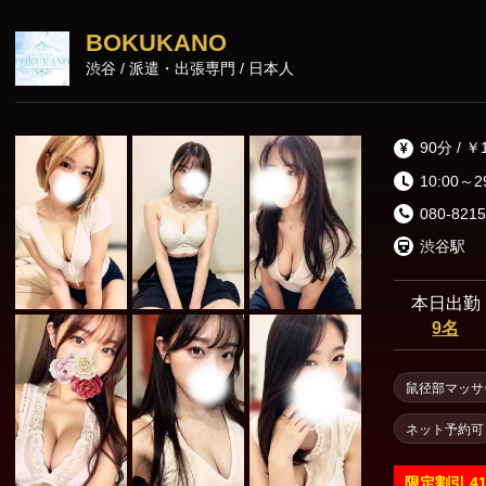
BOKUKANO
渋谷 / 派遣・出張専門 / 日本人
90分 / ￥
10:00～2
080-8215
渋谷駅
本日出勤
9名
鼠径部マッサ
ネット予約可
限定割引
4