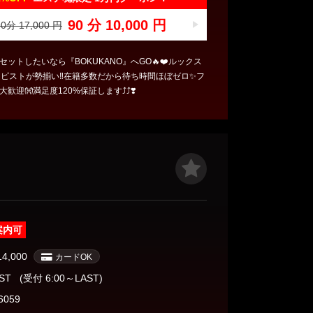
90 分 10,000 円
0分 17,000 円
ットしたいなら『BOKUKANO』へGO🔥❤️ルックス
ラピストが勢揃い‼️在籍多数だから待ち時間ほぼゼロ✨フ
迎👐満足度120%保証します⤴️⤴️❣️
案内可
14,000
カードOK
AST
(受付 6:00～LAST)
6059