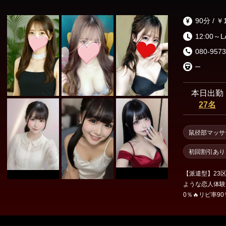
によるオイルマ
90分 / ￥
12:00～
080-9573
─
本日出勤
27名
鼠径部マッサ
初回割引あり
【派遣型】23
ような恋人体験
0％🔥リピ率9
エステをお届け