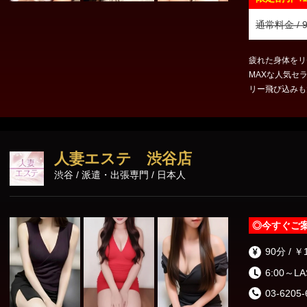
通常料金 / 9
疲れた身体をリセ
MAXな人気セ
リー飛び込みも大歓
人妻エステ 渋谷店
渋谷 / 派遣・出張専門 / 日本人
◎
今すぐご
90分 / ￥
6:00～L
03-6205-