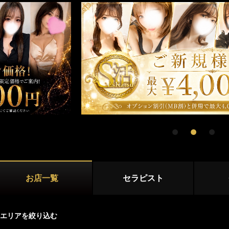
新宿
大久保・高田馬場
店舗型
吉祥寺・三鷹
国分寺・武蔵小金井
マンション型
初台・幡ヶ谷・笹塚
調布・府中
出張
西東京(田無)・東村山
施術内容
オプション
池袋・大塚エリア
池袋
大塚・巣鴨
鼠径部マッサージ
オイルマッサージ
リンパマッサ
練馬・成増
ストレッチ
あかすり
タイ古式マッ
お店一覧
セラピスト
洗体
脱毛
恵比寿・渋谷・六本木エリア
恵比寿
中目黒
エリアを絞り込む