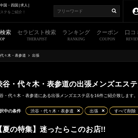
中国・四国
求人
ステをご紹介！
舗検索
セラピスト検索
ランキング
クーポン
口コ
HOP
THERAPIST
RANKING
COUPON
REVIE
代々木・表参道
出張
渋谷・代々木・表参道の出張メンズエステ
谷・代々木・表参道にある出張メンズエステ店を16件ご紹介致します。
東京
神奈川
埼玉
千葉
択中の条件
渋谷・代々木・表参道
出張
すべて削除
・代々木・表参道
都
新宿・西東京エリア
【夏の特集】迷ったらこのお店!!
谷
代々木