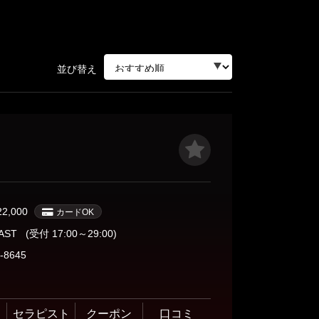
三軒茶屋・自由が丘・二子玉川
並び替え
人形町・茅場町・門前仲町
蒲田・大森・大井町
飯田橋・神楽坂・水道橋
22,000
カードOK
秋葉原・神田・浅草橋
LAST
(受付 17:00～29:00)
-8645
セラピスト
クーポン
口コミ