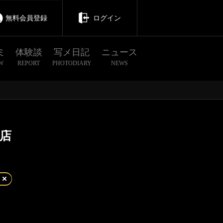
無料会員登録
ログイン
ミ
体験談
写メ日記
ニュース
W
REPORT
PHOTODIARY
NEWS
店
茨城
栃木
群馬
表参道