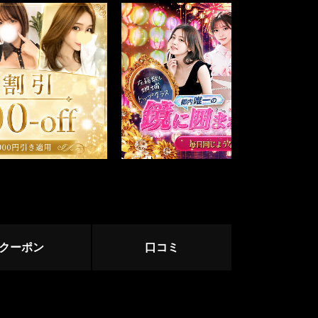
中野・高円寺・荻窪
下北沢・明大前
立川・八王子・町田
赤羽・王子・板橋
ージ
サージ
クーポン
口コミ
目黒・麻布