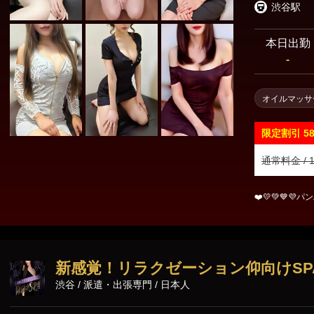
渋谷駅
本日出勤
-
オイルマッサ
限定割引
5
通常料金 / 1
❤️💛💚💙💜
新感覚！リラクゼーション仰向けSP
渋谷 / 派遣・出張専門 / 日本人