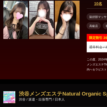
東京23区出張
10名
鼠径部マッサ
高級店
限定割引
2
通常料金 / 3
この度、202
メンズエステTh
内へセラピスト
協をせず営業を
もちろん、サー
運営をいたしま
低かったり、施
渋谷メンズエステNatural Organic S
ービスの質が低
渋谷 / 派遣・出張専門 / 日本人
うに誠心誠意真
る成長をしてい