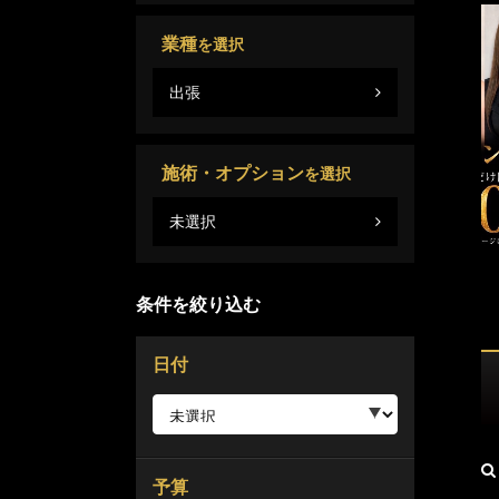
業種
を選択
出張
施術・オプション
を選択
未選択
条件を絞り込む
日付
予算