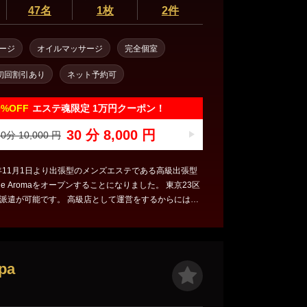
47名
1枚
2件
ージ
オイルマッサージ
完全個室
初回割引あり
ネット予約可
0%
OFF
エステ魂限定 1万円クーポン！
30 分 8,000 円
0分 10,000 円
4年11月1日より出張型のメンズエステである高級出張型
e Aromaをオープンすることになりました。 東京23区
派遣が可能です。 高級店として運営をするからには妥
したいという思いがありますので、セラピストの質は
ビス、店舗としての対応や細かい部分にまで気を配り
す。 中には「高級店」と謳いながらセラピストの質は
術が適当だったり、スタッフの対応が悪かったり、サ
pa
い店舗も見受けられるので、そのようなことがないよ
面目にお客様へ向き合い、これから長い目で見て更な
ければと思います。 是非当店の容姿端麗なセラピスト