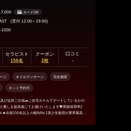
ッサージをご堪能ください。
17,000
カードOK
LAST
(受付 12:00～29:00)
-1000
口コミ
セラピスト
クーポン
-
156名
2枚
ージ
オイルマッサージ
完全個室
ネット予約可
区及び近郊ご出張🚗ご自宅ホテルでデートしているかの
と癒しを超高速にてお届けいたします💖面接採用率2
0％🔥在籍150名以上🎶都内No.1美少女集団が業界最高級
いたします🌈