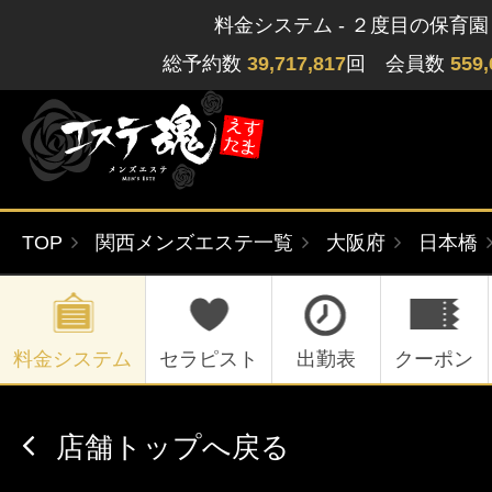
料金システム - ２度目の保育園
総予約数
39,717,817
回 会員数
559,
TOP
関西メンズエステ一覧
大阪府
日本橋
ゲストさん
閲覧履歴
関東版
関西版
無料会員登録
料金システム
セラピスト
出勤表
クーポン
北海道・東北版
九州・沖縄版
店舗トップへ戻る
ログイン