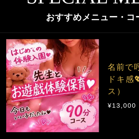
クーポン
大阪
京都
兵庫
本日出勤のセラピスト
おすすめメニュー・コ
口コミ
奈良
和歌山
即セラ
体験談
ジャンルから探す
名前で
エリアから探す
ドキ感
写メ日記
店舗型
マンション(個室)
ス）
大阪
京都
兵庫
¥13,000
ニュース
奈良
和歌山
ギャラリー