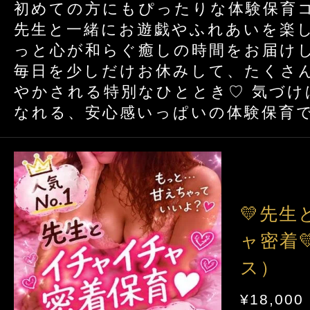
初めての方にもぴったりな体験保育コ
先生と一緒にお遊戯やふれあいを楽
っと心が和らぐ癒しの時間をお届けし
毎日を少しだけお休みして、たくさ
やかされる特別なひととき♡ 気づけ
なれる、安心感いっぱいの体験保育で
💛先
ャ密着
ス）
¥18,000