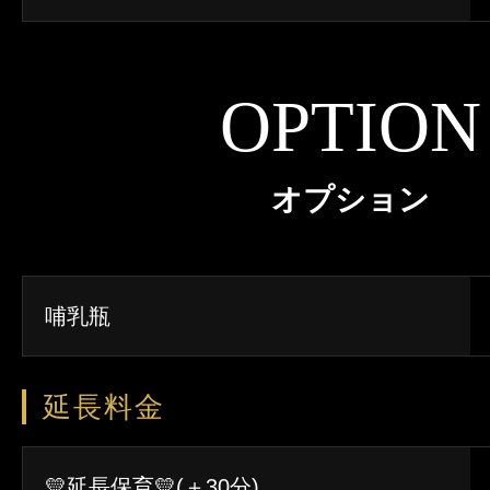
OPTION
オプション
哺乳瓶
延長料金
💛延長保育💛(＋30分)