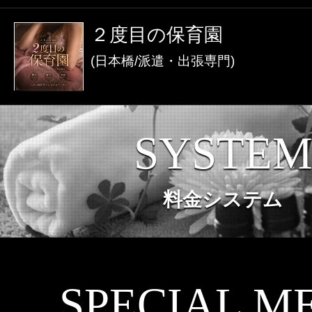
激アツなお店を多数掲載！
２度目の保育園
夏の特集イベント開催中！
(日本橋/派遣・出張専門)
メンズエステ店
SYSTE
お店を探す
セラピスト
料金システム
お店検索ページへ
セラピストを探す
ランキング
エリアから探す
セラピスト検索ページ
SPECIAL M