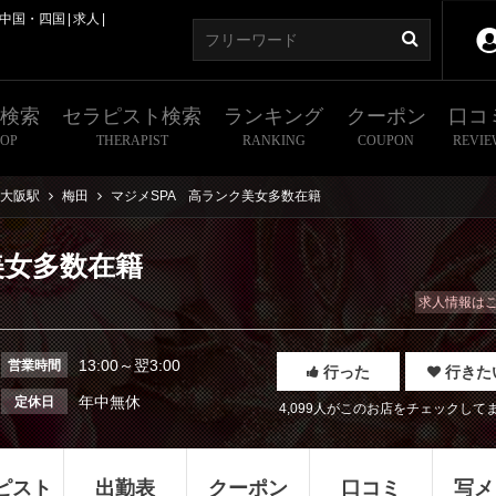
中国・四国
求人
舗検索
セラピスト検索
ランキング
クーポン
口コ
HOP
THERAPIST
RANKING
COUPON
REVIE
大阪駅
梅田
マジメSPA 高ランク美女多数在籍
美女多数在籍
求人情報は
13:00～翌3:00
営業時間
行った
行きた
年中無休
定休日
4,099人がこのお店をチェックして
ピスト
出勤表
クーポン
口コミ
写メ