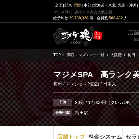
全国
関東
関西
中部
北海道・東北
九州・沖縄
マジメSPA 高ランク美女多数在籍
総予約数
39,738,328
回 会員数
560,402
人
店
S
TOP
関西メンズエステ一覧
大阪府
梅田・
マジメSPA 高ランク
梅田
/
マンション(個室)
/ 日本人
90分 / 12,000円（クレカOK）
予算
梅田駅
最寄り駅
店舗トップ
料金システム
セラ