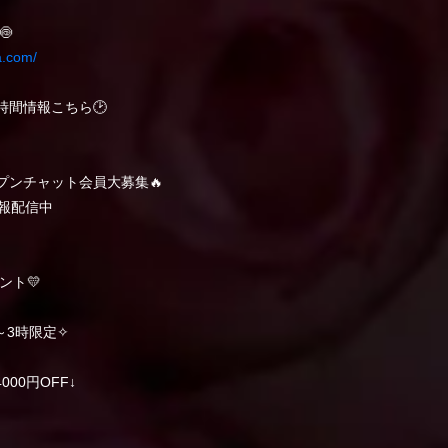
🍥
a.com/
ち時間情報こちら🕑
ープンチャット会員大募集🔥
報配信中
ント💛
～3時限定✧
4000円OFF↓