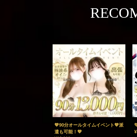
RECO
💙90分オールタイムイベント💙派
遣も可能！💙
¥