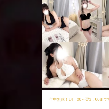
年中無休！14：00～翌3：00ま