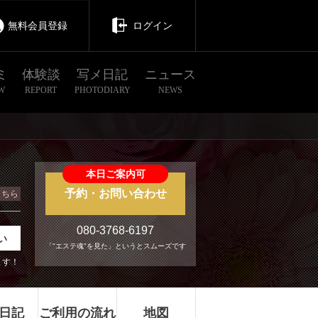
無料会員登録
ログイン
ミ
体験談
写メ日記
ニュース
W
REPORT
PHOTODIARY
NEWS
本日ご案内可
予約・お問い合わせ
こちら
080-3768-6197
い
「"エステ魂"を見た」というとスムーズです
ます！
日記
ご利用の流れ
地図