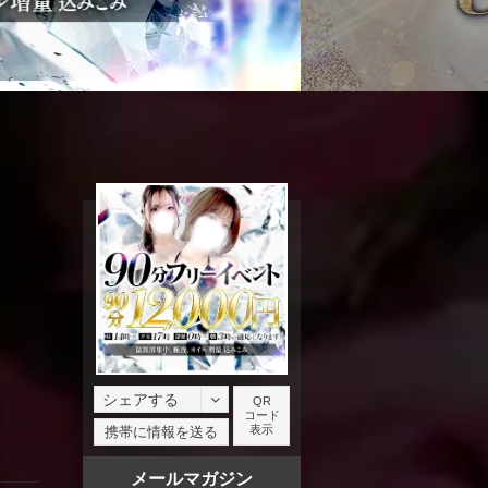
シェアする
QR
コード
facebook
表示
携帯に情報を送る
X
メールマガジン