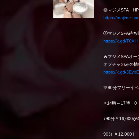
🍥マジメSPA HP
https://majime-sp
🕑マジメSPA待
https://x.gd/T0XiH
🔥マジメSPAオ
オプチャのみの情
https://x.gd/3EybE
💛90分フリーイベ
✧14時～17時・0
↓90分￥16,000が
90分 ￥12,000 !