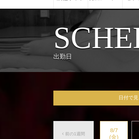
SCHE
出勤日
日付で見
8/7
前の1週間
(金)