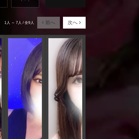
前へ
次へ
1人 ～ 7人 / 全9人