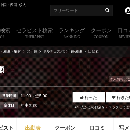
中国・四国
求人
舗検索
セラピスト検索
ランキング
クーポン
口コ
HOP
THERAPIST
RANKING
COUPON
REVIE
・綾瀬・亀有
北千住
ドルチェスパ北千住•綾瀬
出勤表
瀬
求人情報は
11:00～翌5:00
営業時間
行った
行きた
年中無休
定休日
453人がこのお店をチェックしてま
ピスト
出勤表
クーポン
口コミ
写メ