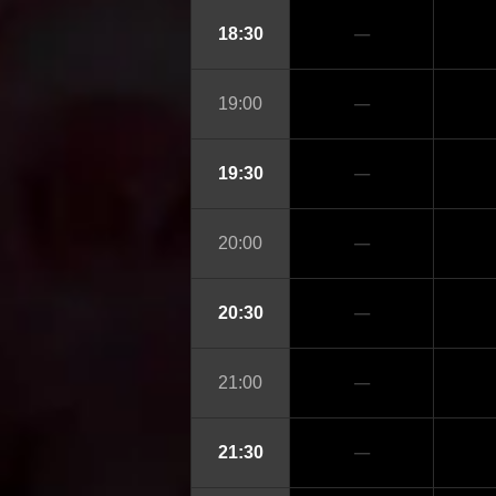
─
18:30
─
19:00
─
19:30
─
20:00
─
20:30
─
21:00
─
21:30