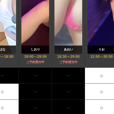
はな
しおり
あおい
りお
0
～
18:00
19:00
～
29:00
18:30
～
29:00
12:00
～
20:00
ご予約受付中
ご予約受付中
─
─
─
○
○
─
─
○
○
─
─
○