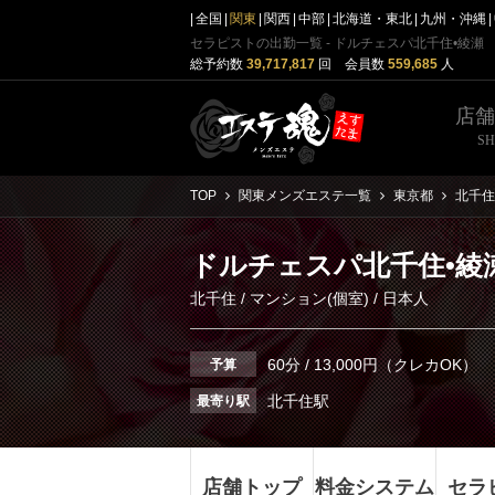
全国
関東
関西
中部
北海道・東北
九州・沖縄
セラピストの出勤一覧 - ドルチェスパ北千住•綾瀬
総予約数
39,717,817
回 会員数
559,685
人
店
S
TOP
関東メンズエステ一覧
東京都
北千住
ドルチェスパ北千住•綾
北千住
/
マンション(個室)
/ 日本人
60分 / 13,000円（クレカOK）
予算
北千住駅
最寄り駅
店舗トップ
料金システム
セラ