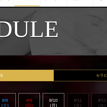
DULE
る
セラ
8/8
8/9
8/10
8/11
8/12
(土)
(日)
(月)
(火)
(水)