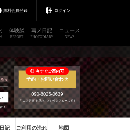
無料会員登録
ログイン
ミ
体験談
写メ日記
ニュース
W
REPORT
PHOTODIARY
NEWS
◎
今すぐご案内可
予約・お問い合わせ
こちら
090-8025-0639
い
「"エステ魂"を見た」というとスムーズです
す！
日記
ご利用の流れ
地図