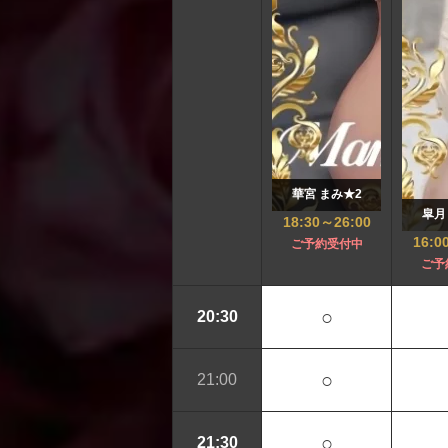
華宮 まみ★2
皐月
18:30
～
26:00
16:0
ご予約受付中
ご予
○
20:30
○
21:00
○
21:30