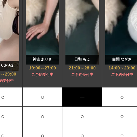
神吉 ありさ
日和 もえ
白間 なぎさ
 りお★2
19:00
～
27:00
21:00
～
28:00
14:00
～
23:00
0
～
29:00
ご予約受付中
ご予約受付中
ご予約受付中
約受付中
○
○
─
○
○
○
○
○
○
○
○
○