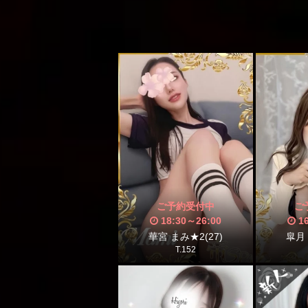
ご予約受付中
ご
18:30
～
26:00
1
華宮 まみ★2(27)
皐月 
T.152