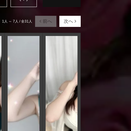
前へ
次へ
1人 ～ 7人 / 全31人