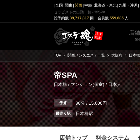
全国
関東
関西
中部
北海道・東北
九州・沖縄
セラピストの出勤一覧 - 帝SPA
総予約数
39,717,817
回 会員数
559,685
人
店
S
TOP
関西メンズエステ一覧
大阪府
日本橋
帝SPA
日本橋
/
マンション(個室)
/ 日本人
90分 / 15,000円
予算
日本橋駅
最寄り駅
店舗トップ
料金システム