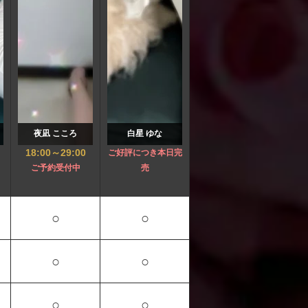
夜凪 こころ
白星 ゆな
18:00
～
29:00
ご好評につき本日完
ご予約受付中
売
○
○
○
○
○
○