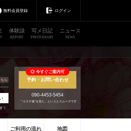
無料会員登録
ログイン
ミ
体験談
写メ日記
ニュース
W
REPORT
PHOTODIARY
NEWS
◎
今すぐご案内可
予約・お問い合わせ
こちら
090-4453-5454
い
「"エステ魂"を見た」というとスムーズです
す！
ご利用の流れ
地図