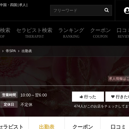
中国・四国
求人
舗検索
セラピスト検索
ランキング
クーポン
口コ
HOP
THERAPIST
RANKING
COUPON
REVIE
帝SPA
出勤表
求人情報は
10:00～翌6:00
営業時間
行った
行きた
不定休
定休日
474人がこのお店をチェックしてま
セラピスト
出勤表
クーポン
口コミ