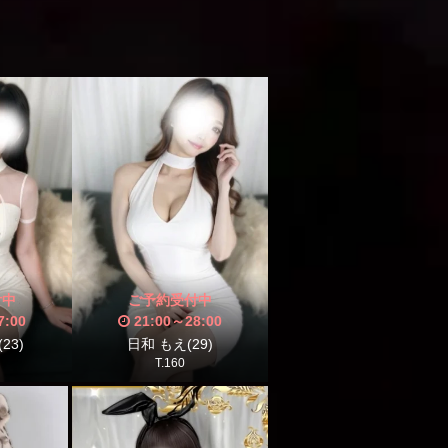
付中
ご予約受付中
7:00
21:00
～
28:00
23)
日和 もえ(29)
T.160