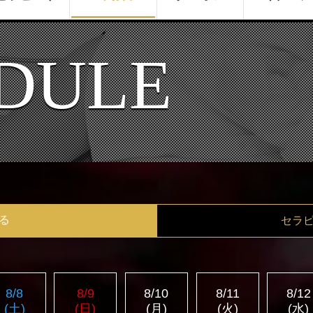
DULE
る
セラ
8/8
8/9
8/10
8/11
8/12
(土)
(日)
(月)
(火)
(水)