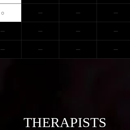
○
─
─
─
─
─
─
─
─
─
─
─
THERAPISTS