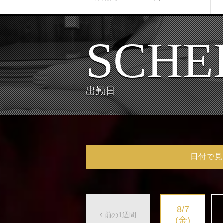
SCHE
出勤日
日付で見
8/7
前の1週間
(金)