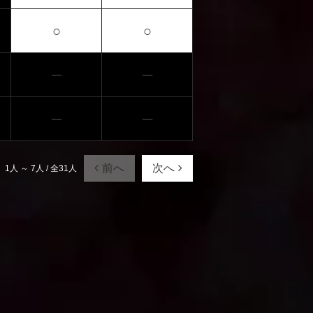
○
○
─
─
─
─
前へ
次へ
1人 ～ 7人 / 全31人