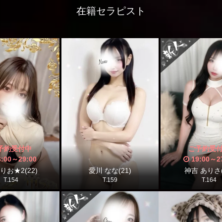
在籍セラピスト
予約受付中
ご予約受
6:00
～
29:00
19:00
～
2
りお★2(22)
愛川 なな(21)
神吉 ありさ(
T.154
T.159
T.164