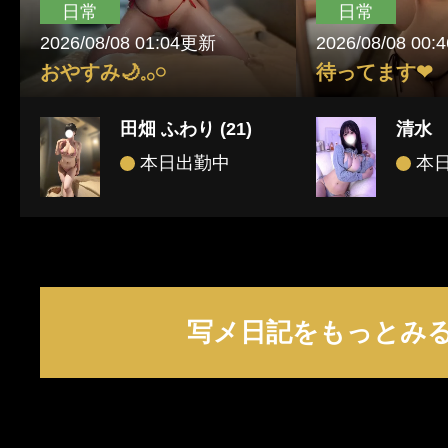
日常
日常
2026/08/08 01:04更新
2026/08/08 00
おやすみ🌙𓈒𓂂𓏸
待ってます‪‪❤︎‬
田畑 ふわり (21)
清水 
本日出勤中
本
写メ日記をもっとみ