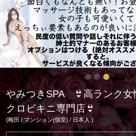
激アツなお店を多数掲載！
夏の特集イベント開催中！
メンズエステ店
お店を探す
セラピスト
やみつきSPA 👙高ランク
お店検索ページへ
セラピストを探す
クロビキニ専門店👙
ランキング
(
梅田
/
マンション(個室)
/ 日本人 )
エリアから探す
セラピスト検索ページ