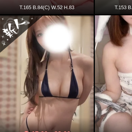
T.165 B.84(C) W.52 H.83
T.153 B