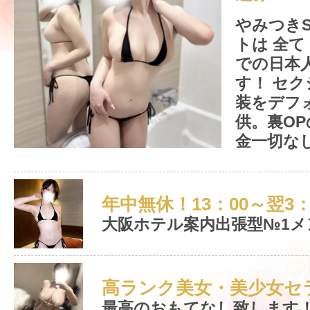
やみつき
トは 全て
での日本
す！ セ
装をデフ
供。裏O
金一切なし
年中無休！13：00～翌3：00
大阪ホテル案内出張型№1メン
高ランク美女・美少女セラ
最高のおもてなし致します！ 