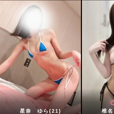
星奈 ゆら(21)
椎名