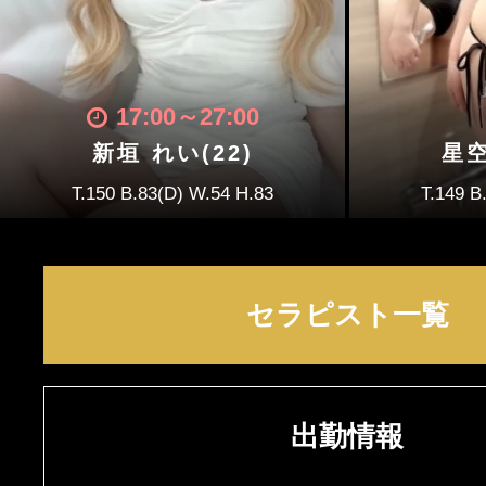
17:00
～
27:00
新垣 れい(22)
星空
T.150 B.83(D) W.54 H.83
T.149 B
セラピスト一覧
出勤情報