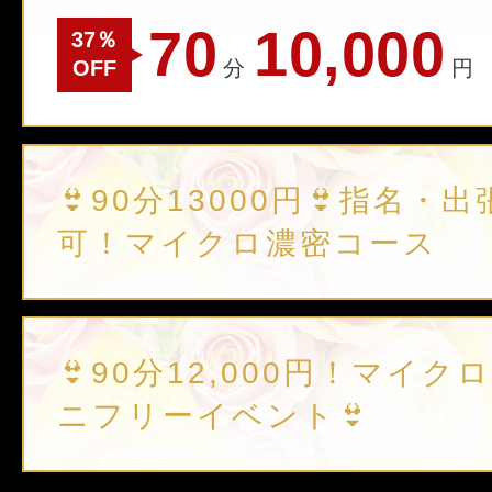
70
10,000
37％
OFF
分
円
👙90分13000円👙指名・
可！マイクロ濃密コース
👙90分12,000円！マイク
ニフリーイベント👙