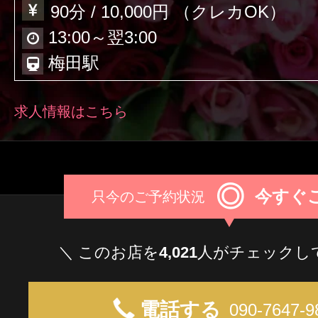
クーポン
90分 / 10,000円 （クレカOK）
大阪
京都
兵庫
本日出勤のセラピスト
13:00～翌3:00
口コミ
梅田駅
奈良
和歌山
即セラ
求人情報はこちら
体験談
ジャンルから探す
エリアから探す
写メ日記
◎
今すぐ
只今のご予約状況
店舗型
マンション(個室)
大阪
京都
兵庫
ニュース
＼ このお店を
4,021
人がチェックし
奈良
和歌山
電話する
090-7647-9
ギャラリー