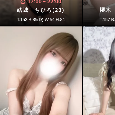
17:00
～
22:00
結城 ちひろ(23)
櫻木 
T.152 B.85(D) W.54 H.84
T.157 B