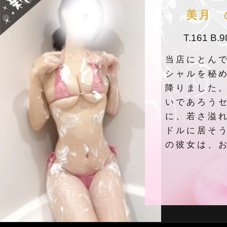
美月 の
T.161 B.9
当店にとん
シャルを秘
降りました
いであろう
に、若さ溢
ドルに居そ
の彼女は、お