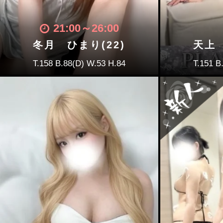
21:00
～
26:00
冬月 ひまり(22)
天上 
T.158 B.88(D) W.53 H.84
T.151 B