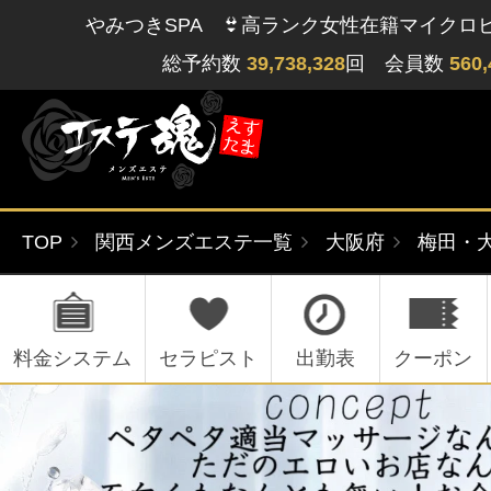
やみつきSPA 👙高ランク女性在籍マイクロ
総予約数
39,738,328
回 会員数
560,
TOP
関西メンズエステ一覧
大阪府
梅田・
ゲストさん
閲覧履歴
関東版
関西版
無料会員登録
料金システム
セラピスト
出勤表
クーポン
北海道・東北版
九州・沖縄版
ログイン