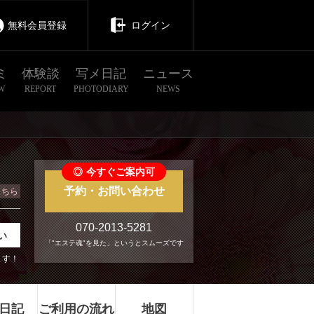
無料会員登録
ログイン
ミ
体験談
写メ日記
ニュース
W
REPORT
PHOTODIARY
NEWS
◎
今すぐご案内可
予約・お問い合わせ
こちら
070-2013-5281
い
「"エステ魂"を見た」というとスムーズです
ます！
日記
ご利用の流れ
地図