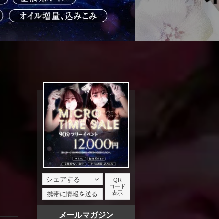
シェアする
QR
コード
facebook
表示
携帯に情報を送る
X
メールマガジン