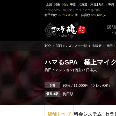
全国
関東
関西
中部
北海道・東北
九州・沖縄
ハマるSPA 極上マイクロビキニ専門店
総予約数
39,717,817
回 会員数
559,685
人
店
S
TOP
関西メンズエステ一覧
大阪府
梅田・
ハマるSPA 極上マイ
梅田
/
マンション(個室)
/ 日本人
90分 / 11,000円（クレカOK）
予算
梅田駅
最寄り駅
店舗トップ
料金システム
セラ