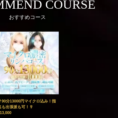
MMEND COURSE
おすすめコース
👙90分13000円マイクロ込み！指
名も出張派も可！👙
13,000