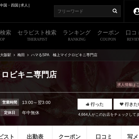
中国・四国
求人
舗検索
セラピスト検索
ランキング
クーポン
口コ
HOP
THERAPIST
RANKING
COUPON
REVIE
大阪駅
梅田
ハマるSPA 極上マイクロビキニ専門店
クロビキニ専門店
求人情報は
13:00～翌3:00
営業時間
行った
行きた
年中無休
定休日
4,664人がこのお店をチェックして
ピスト
出勤表
クーポン
口コミ
写メ