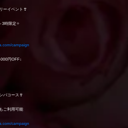
円フリーイベント👙
～3時限定✧
pa.com/campaign
4000円OFF↓
ンパコース👙
もご利用可能
pa.com/campaign