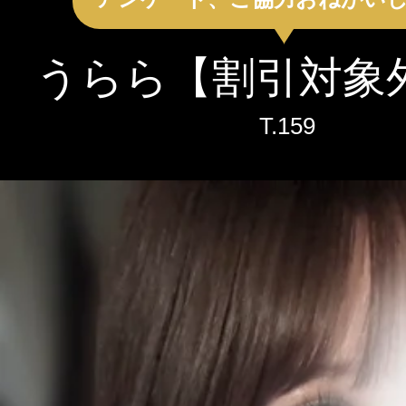
クーポン
北海道
青森
岩手
本日出勤のセラピスト
うらら【割引対象外】
口コミ
秋田
山形
福島
即セラ
T.
159
体験談
ジャンルから探す
エリアから探す
写メ日記
店舗型
マンション(個室)
北海道
青森
岩手
ニュース
秋田
山形
福島
ギャラリー