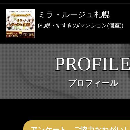
激アツなお店を多数掲載！
ミラ・ルージュ札幌
夏の特集イベント開催中！
(札幌・すすきの/マンション(個室))
メンズエステ店
PROFIL
お店を探す
セラピスト
プロフィール
お店検索ページへ
セラピストを探す
ランキング
エリアから探す
セラピスト検索ページ
アンケート、ご協力おねがい