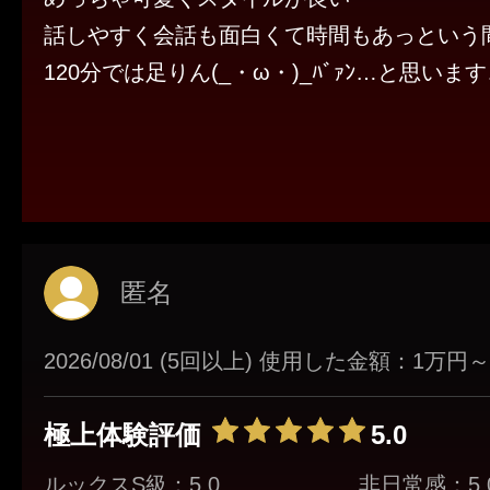
話しやすく会話も面白くて時間もあっという間
120分では足りん(_・ω・)_ﾊﾞｧﾝ…と思います
おぢは沼落ちしますのでご注意くださいませ
また指名します🥺
匿名
2026/08/01 (5回以上) 使用した金額：1万
極上体験評価
5.0
ルックスS級：5.0
非日常感：5.