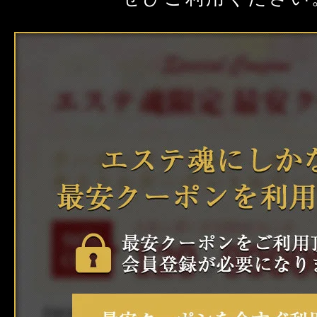
クーポン
大阪
京都
兵庫
本日出勤のセラピスト
口コミ
奈良
和歌山
即セラ
体験談
ジャンルから探す
エリアから探す
写メ日記
店舗型
マンション(個室)
大阪
京都
兵庫
ニュース
奈良
和歌山
ギャラリー