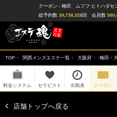
クーポン - 梅田 ムフフ ヒトハダセ
総予約数
39,738,328
回 会員数
560,
TOP
関西メンズエステ一覧
大阪府
梅田・
ゲストさん
閲覧履歴
関東版
関西版
無料会員登録
料金システム
セラピスト
出勤表
クーポン
北海道・東北版
九州・沖縄版
店舗トップへ戻る
ログイン