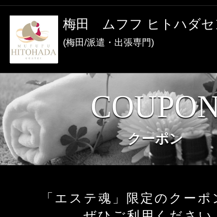
激アツなお店を多数掲載！
梅田 ムフフ ヒトハダセ
夏の特集イベント開催中！
(梅田/派遣・出張専門)
メンズエステ店
COUPO
お店を探す
セラピスト
クーポン
お店検索ページへ
セラピストを探す
ランキング
エリアから探す
「エステ魂」限定のクーポ
セラピスト検索ページ
ぜひご利用ください