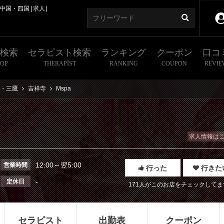
中国・四国
求人
舗検索
セラピスト検索
ランキング
クーポン
口コ
HOP
THERAPIST
RANKING
COUPON
REVIE
・三鷹
吉祥寺
Mspa
求人情報は
12:00～翌5:00
営業時間
行った
行きた
-
定休日
171人がこのお店をチェックしてま
セラピスト
出勤表
クーポン