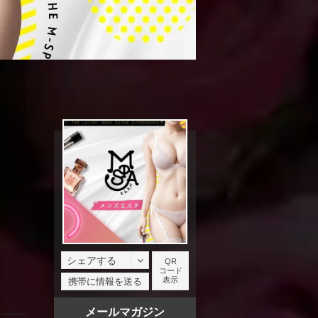
シェアする
QR
コード
facebook
表示
携帯に情報を送る
X
メールマガジン