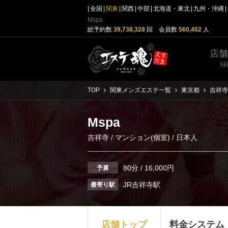
全国
関東
関西
中部
北海道・東北
九州・沖縄
Mspa
総予約数
39,738,328
回 会員数
560,402
人
店
S
TOP
関東メンズエステ一覧
東京都
吉祥寺
Mspa
吉祥寺
/
マンション(個室)
/ 日本人
80分 / 16,000円
予算
JR吉祥寺駅
最寄り駅
店舗トップ
料金システム