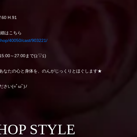
.60 H.91
詳細はこちら
/shop/40050/cast/903221/
00～27:00まで(≧▽≦)
あなたの心と身体を、のんがじっくりとほぐします★
い(=ﾟωﾟ)ﾉ
HOP STYLE