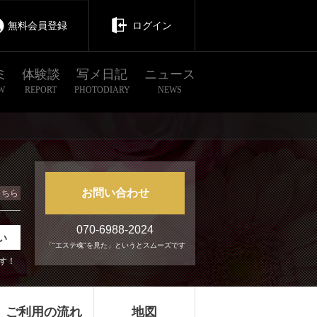
無料会員登録
ログイン
ミ
体験談
写メ日記
ニュース
W
REPORT
PHOTODIARY
NEWS
お問い合わせ
こちら
070-6988-2024
い
「"エステ魂"を見た」というとスムーズです
す！
ご利用の流れ
地図