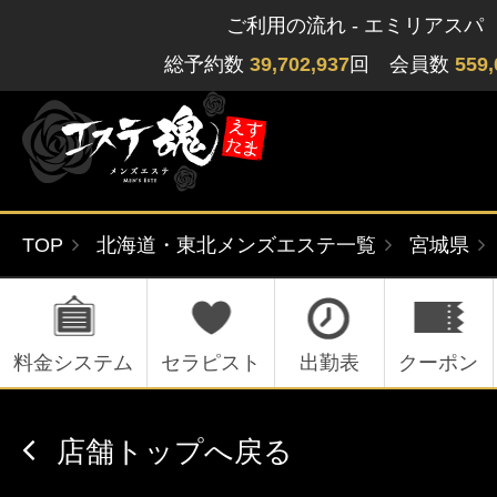
ご利用の流れ - エミリアスパ
総予約数
39,702,937
回 会員数
559,
TOP
北海道・東北メンズエステ一覧
宮城県
ゲストさん
閲覧履歴
関東版
関西版
無料会員登録
料金システム
セラピスト
出勤表
クーポン
北海道・東北版
九州・沖縄版
店舗トップへ戻る
ログイン