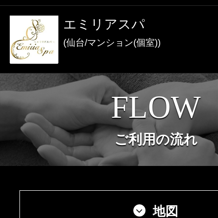
激アツなお店を多数掲載！
エミリアスパ
夏の特集イベント開催中！
(仙台/マンション(個室))
メンズエステ店
FLOW
お店を探す
セラピスト
ご利用の流れ
お店検索ページへ
セラピストを探す
ランキング
エリアから探す
セラピスト検索ページ
地図