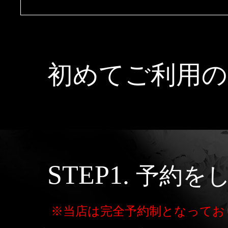
クーポン
北海道
青森
岩手
本日出勤のセラピスト
口コミ
秋田
山形
福島
即セラ
初めてご利用の
体験談
ジャンルから探す
エリアから探す
写メ日記
店舗型
マンション(個室)
北海道
青森
岩手
STEP1.
予約を
ニュース
秋田
山形
福島
※当店は完全予約制となってお
ギャラリー