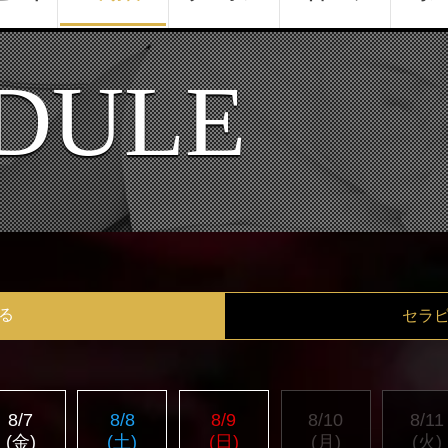
DULE
る
セラ
8/7
8/8
8/9
8/10
8/11
(金)
(土)
(日)
(月)
(火)