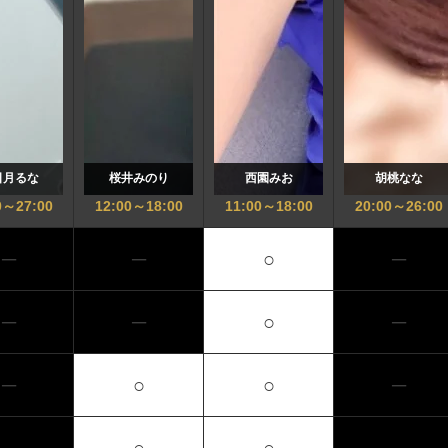
日月るな
桜井みのり
西園みお
胡桃なな
0
～
27:00
12:00
～
18:00
11:00
～
18:00
20:00
～
26:00
─
─
○
─
─
─
○
─
─
○
○
─