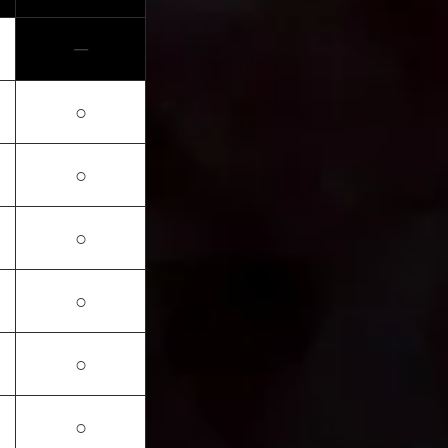
─
○
○
○
○
○
○