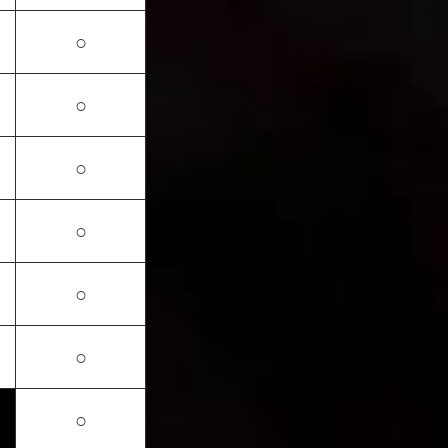
○
○
○
○
○
○
○