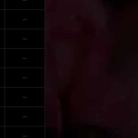
─
─
─
─
─
─
─
─