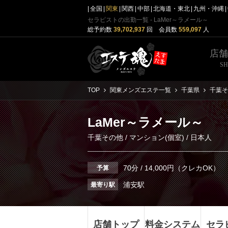
全国
関東
関西
中部
北海道・東北
九州・沖縄
セラピストの出勤一覧 - LaMer～ラメール～
総予約数
39,702,937
回 会員数
559,097
人
店
S
TOP
関東メンズエステ一覧
千葉県
千葉そ
LaMer～ラメール～
千葉その他
/
マンション(個室)
/ 日本人
70分 / 14,000円（クレカOK）
予算
浦安駅
最寄り駅
店舗トップ
料金システム
セラ