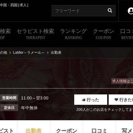
中国・四国
求人
舗検索
セラピスト検索
ランキング
クーポン
口コ
HOP
THERAPIST
RANKING
COUPON
REVIE
の他
LaMer～ラメール～
出勤表
求人情報は
11:00～翌3:00
営業時間
行った
行きた
年中無休
定休日
200人がこのお店をチェックしてま
ピスト
出勤表
クーポン
口コミ
写メ