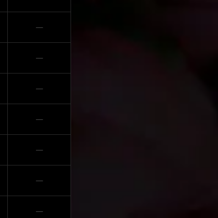
─
─
─
─
─
─
─