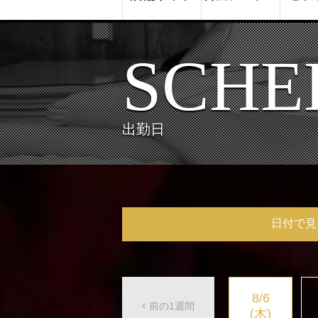
SCHE
出勤日
日付で見
8/6
前の1週間
(木)