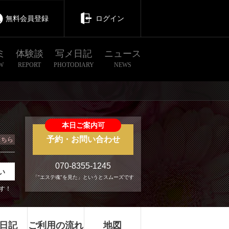
無料会員登録
ログイン
ミ
体験談
写メ日記
ニュース
W
REPORT
PHOTODIARY
NEWS
本日ご案内可
予約・お問い合わせ
こちら
070-8355-1245
い
「"エステ魂"を見た」というとスムーズです
す！
日記
ご利用の流れ
地図