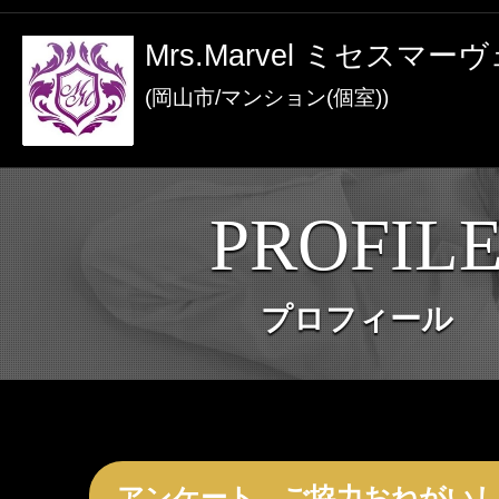
激アツなお店を多数掲載！
Mrs.Marvel ミセスマー
夏の特集イベント開催中！
(岡山市/マンション(個室))
メンズエステ店
PROFIL
お店を探す
セラピスト
プロフィール
お店検索ページへ
セラピストを探す
ランキング
エリアから探す
セラピスト検索ページ
アンケート、ご協力おねがい