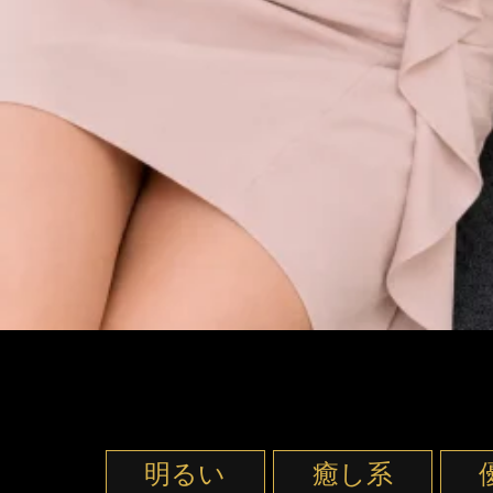
明るい
癒し系