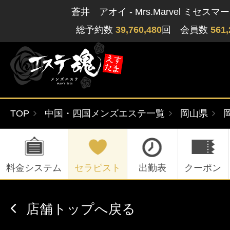
蒼井 アオイ - Mrs.Marvel ミセス
総予約数
39,760,480
回 会員数
561,
TOP
中国・四国メンズエステ一覧
岡山県
ゲストさん
閲覧履歴
関東版
関西版
無料会員登録
料金システム
セラピスト
出勤表
クーポン
北海道・東北版
九州・沖縄版
店舗トップへ戻る
ログイン