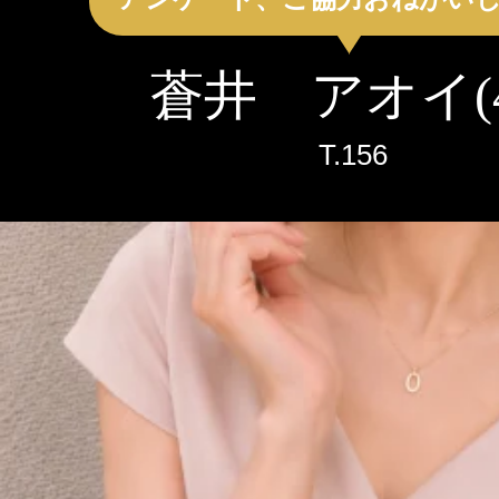
クーポン
鳥取
島根
岡山
本日出勤のセラピスト
蒼井 アオイ(4
口コミ
山口
徳島
香川
即セラ
T.
156
体験談
高知
エリアから探す
写メ日記
ジャンルから探す
鳥取
島根
岡山
ニュース
店舗型
マンション(個室)
山口
徳島
香川
ギャラリー